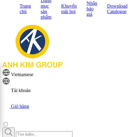
Danh
Nhận
Trang
mục
Khuyến
Download
báo
chủ
sản
mãi hot
Catalogue
giá
phẩm
Vietnamese
Tài khoản
Giỏ hàng