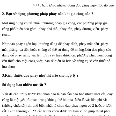
>>>Tham khảo những dòng dao phay ngón tốc độ cao
2. Bạn sử dụng phương pháp phay nào khi gia công nào ?
Một ứng dụng có rất nhiều phương pháp gia công, các phương pháp gia
công phổ biến bao gồm: phay phá thô, phay rãn, phay đường viền, phay
ren,…
Như dao phay ngón loại thường dùng để phay rãnh, phay mặt đầu ,phay
mặt phẳng, và tiện hoặc chúng có thể sử dụng để nhúng.Còn dao phay cầu
dùng để phay rãnh, vát lát,…Vì vậy hiểu được các phương pháp hoạt động
cần thiết cho một công việc, bạn sẽ hiểu rõ hơn về công cụ sẽ cần thiết để
lựa chọn
3.Kích thước dao phay như thế nào cho hợp lý ?
Sử dụng bao nhiều me cắt ?
Vấn đề cần lưu ý trước khi chọn dao là bạn cần dao bao nhiêu lưỡi cắt, đây
cũng là một yếu tố quan trọng không thể bỏ qua. Nếu là vật liệu phi sắt
(không chứa sắt) thì phổ biến nhất là chọn dao phay ngón có 2 hoặc 3 lưỡi
cắt. Bình thường 2 lưỡi cắt là lựa chọn được ưu tiên vì nó giúp thoát phoi