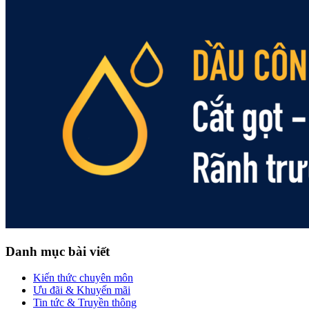
Danh mục bài viết
Kiến thức chuyên môn
Ưu đãi & Khuyến mãi
Tin tức & Truyền thông