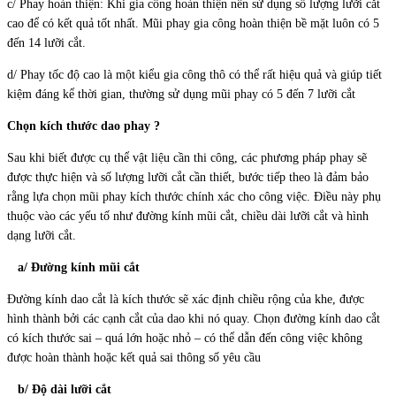
c/ Phay hoàn thiện: Khi gia công hoàn thiện nên sử dụng số lượng lưỡi cắt
cao để có kết quả tốt nhất. Mũi phay gia công hoàn thiện bề mặt luôn có 5
đến 14 lưỡi cắt.
d/ Phay tốc độ cao là một kiểu gia công thô có thể rất hiệu quả và giúp tiết
kiệm đáng kể thời gian, thường sử dụng mũi phay có 5 đến 7 lưỡi cắt
Chọn kích thước dao phay ?
Sau khi biết được cụ thể vật liệu cần thi công, các phương pháp phay sẽ
được thực hiện và số lượng lưỡi cắt cần thiết, bước tiếp theo là đảm bảo
rằng lựa chọn mũi phay kích thước chính xác cho công việc. Điều này phụ
thuộc vào các yếu tố như đường kính mũi cắt, chiều dài lưỡi cắt và hình
dạng lưỡi cắt.
a/ Đường kính mũi cắt
Đường kính dao cắt là kích thước sẽ xác định chiều rộng của khe, được
hình thành bởi các cạnh cắt của dao khi nó quay. Chọn đường kính dao cắt
có kích thước sai – quá lớn hoặc nhỏ – có thể dẫn đến công việc không
được hoàn thành hoặc kết quả sai thông số yêu cầu
b/ Độ dài lưỡi cắt