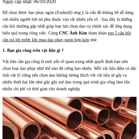
Ngày cập nhật: 06/10/2020
Để chọn được dao phay ngón (Endmill) ưng ý là vấn đề không hề dễ dàng
với nhiều người bởi nó phụ thuộc vào rất nhiều yếu tố . Sau đây là những
câu hỏi thường gặp nhất giúp bạn lựa chọn dao cụ chính xác để ứng dụng
hiệu quả trong công việc. Cùng
CNC Ánh Kim
tham khảo
top 5 câu hỏi
cần trả lời trước khi mua dao phay ngón hợp kim
nhé.
1. Bạn gia công trên vật liệu gì ?
Vật liệu cần gia công là một yếu tố quan trọng nhất quyết định bạn nên
chọn loại dao phay như thế nào độ cứng bao nhiêu. Mỗi vật liệu điều có đặc
tính vật lý riêng nếu chọn dao không tương thích với vật liệu sẽ gây ra
nhiều thiệt hại lớn như gây gãy mẻ dao trong quá trình gia công làm tốn
nhiều chi phí và thời gian cho doanh nghiệp