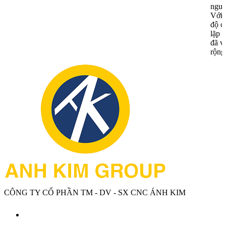
nguy
Với 
độ c
lặp 
đã v
rộng
CÔNG TY CỔ PHẦN TM - DV - SX CNC ÁNH KIM