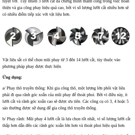
tuyệt vời. Tuy nhiên 3 lưỡi cắt đã chứng minh thành công trong việc hoàn
thiện và gia công phay hiệu quả cao, bởi vì số lượng lưỡi cắt nhiều hơn sẽ
có nhiều điểm tiếp xúc với vật liệu hơn.
Vật liệu sắt có thể chọn mũi phay từ 3 đến 14 lưỡi cắt, tùy thuộc vào
phương pháp phay được thực hiện.
Ứng dụng:
a/ Phay thô truyền thống: Khi gia công thô, một lượng lớn phôi vật liệu
phải đi qua rãnh góc xoắn của mũi phay để thoát phoi. Bởi vì điều này, ít
lưỡi cắt và rãnh góc xoắn cao sẽ được ưu tiên. Các công cụ có 3, 4 hoặc 5
sáo thường được sử dụng để gia công thô truyền thống.
b/ Phay rãnh: Mũi phay 4 lưỡi cắt là lựa chọn tốt nhất, vì số lượng lưỡi cắt
thấp hơn dẫn đến các rãnh góc xoắn lớn hơn và thoát phoi hiệu quả hơn.