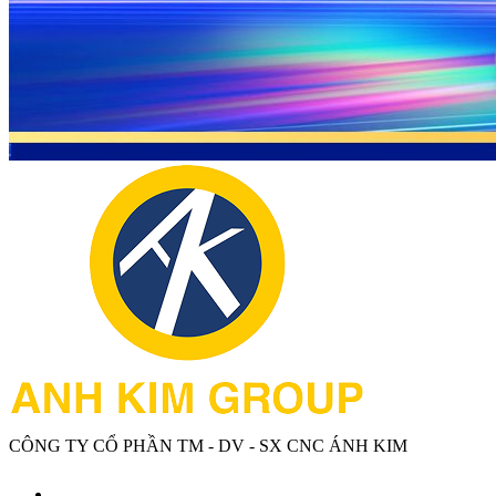
CÔNG TY CỔ PHẦN TM - DV - SX CNC ÁNH KIM