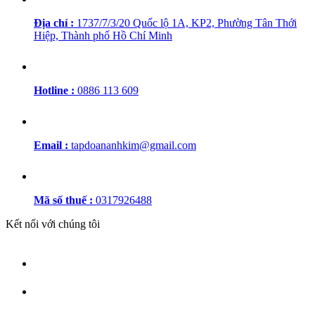
Địa chỉ :
1737/7/3/20 Quốc lộ 1A, KP2, Phường Tân Thới
Hiệp, Thành phố Hồ Chí Minh
Hotline :
0886 113 609
Email :
tapdoananhkim@gmail.com
Mã số thuế :
0317926488
Kết nối với chúng tôi