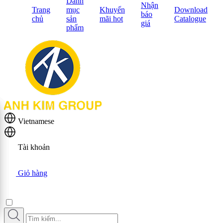
Danh
Nhận
Trang
mục
Khuyến
Download
báo
chủ
sản
mãi hot
Catalogue
giá
phẩm
Vietnamese
Tài khoản
Giỏ hàng