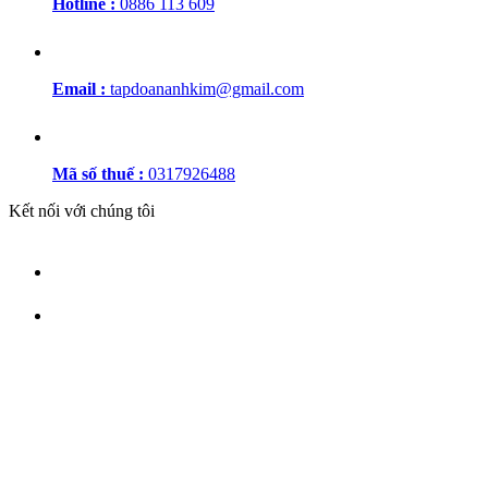
Hotline :
0886 113 609
Email :
tapdoananhkim@gmail.com
Mã số thuế :
0317926488
Kết nối với chúng tôi