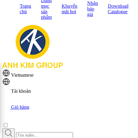
Danh
Nhận
Trang
mục
Khuyến
Download
báo
chủ
sản
mãi hot
Catalogue
giá
phẩm
Vietnamese
Tài khoản
Giỏ hàng