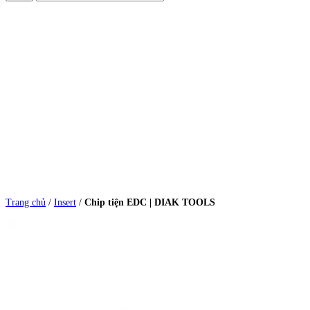
Trang chủ
/
Insert
/
Chip tiện EDC | DIAK TOOLS