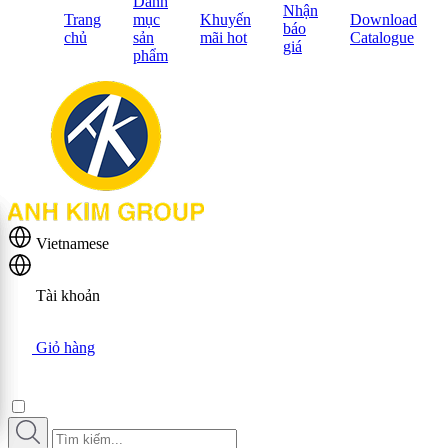
Danh
Nhận
Trang
mục
Khuyến
Download
báo
chủ
sản
mãi hot
Catalogue
giá
phẩm
Vietnamese
Tài khoản
Giỏ hàng