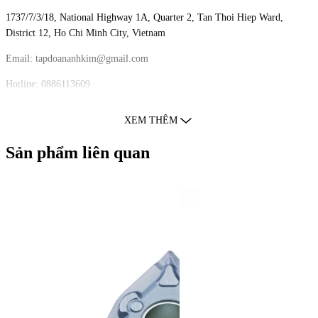
1737/7/3/18, National Highway 1A, Quarter 2, Tan Thoi Hiep Ward,
District 12, Ho Chi Minh City, Vietnam
Email: tapdoananhkim@gmail.com
Hotline: 0886113609
Website:
https://cncanhkim.com
XEM THÊM
Fanpage:
fb.com/cncanhkim
Sản phẩm liên quan