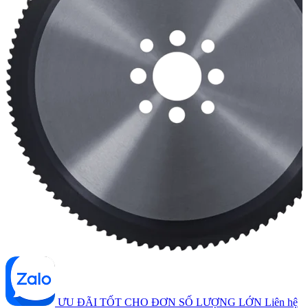
ƯU ĐÃI TỐT CHO ĐƠN SỐ LƯỢNG LỚN
Liên hệ