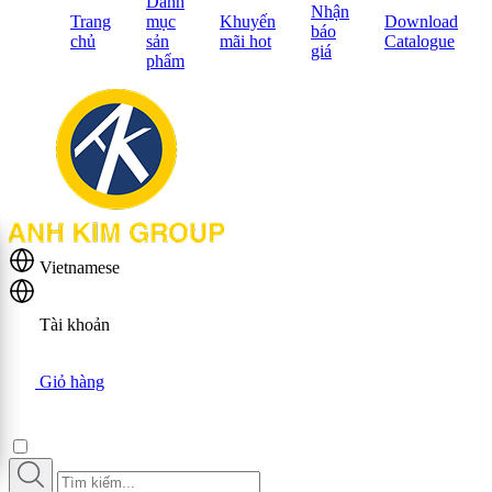
Danh
Nhận
Trang
mục
Khuyến
Download
báo
chủ
sản
mãi hot
Catalogue
giá
phẩm
Vietnamese
Tài khoản
Giỏ hàng