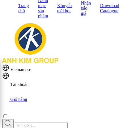
Danh
Nhận
Trang
mục
Khuyến
Download
báo
chủ
sản
mãi hot
Catalogue
giá
phẩm
Vietnamese
Tài khoản
Giỏ hàng