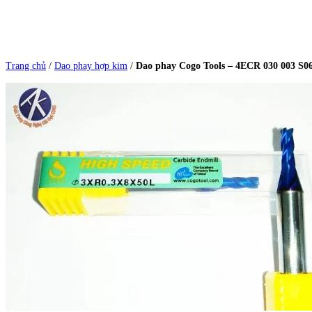
Trang chủ
/
Dao phay hợp kim
/
Dao phay Cogo Tools – 4ECR 030 003 S0