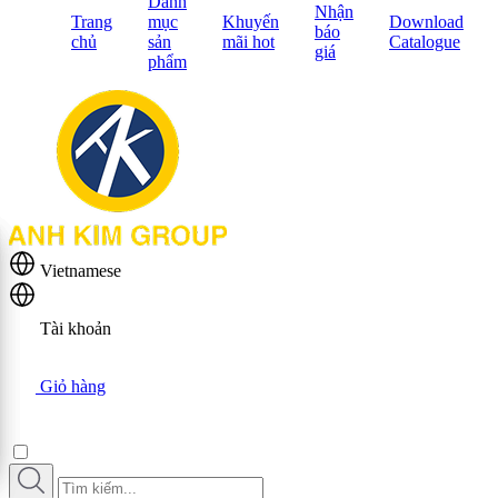
Danh
Nhận
Trang
mục
Khuyến
Download
báo
chủ
sản
mãi hot
Catalogue
giá
phẩm
Vietnamese
Tài khoản
Giỏ hàng