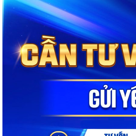
Hotline:
0886113609
Email:
tapdoananhkim@gmail.com