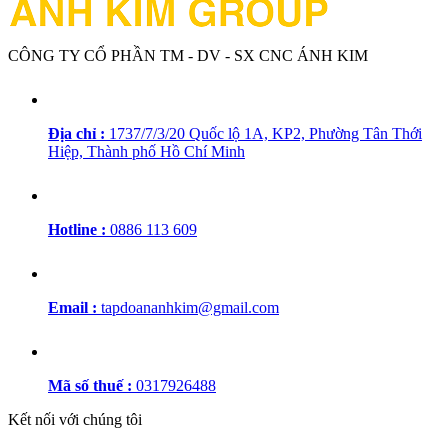
CÔNG TY CỔ PHẦN TM - DV - SX CNC ÁNH KIM
Địa chỉ :
1737/7/3/20 Quốc lộ 1A, KP2, Phường Tân Thới
Hiệp, Thành phố Hồ Chí Minh
Hotline :
0886 113 609
Email :
tapdoananhkim@gmail.com
Mã số thuế :
0317926488
Kết nối với chúng tôi