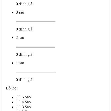
0
đánh giá
3 sao
DC: Đường kính lưỡi cắt (mm).
0
đánh giá
DCX: Đường kính cắt+ độ nhô ra của mảnh( mm)
2 sao
APMX: Chiều sâu cắt tối đa (mm).
DCON: Đường kính cán (mm)
0
đánh giá
KWW: Lỗ cốt, để lựa chọn BT cho đúng(mm)
1 sao
LF: Tổng chiều dài dao phay (mm).
CICT: Số lượng mảnh cắt lắp trên dao phay.
0
đánh giá
Bộ lọc:
5 Sao
4 Sao
3 Sao