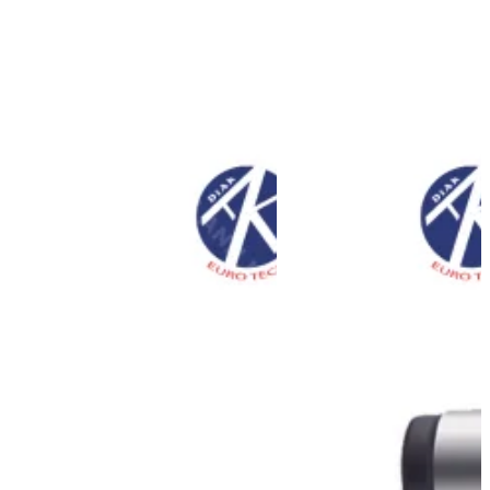
công.
Độ bền cao, chống mài mòn tốt là những yếu tố giúp tăng tuổi thọ dao.
Đây chính là ưu điểm mà khách hàng ưu tiên lựa chọn dao phay mặt
phẳng SEET13T3-HO-ECM100.
Thông số kỹ thuật:
Các thông số thể hiện trong mảnh dao phay: