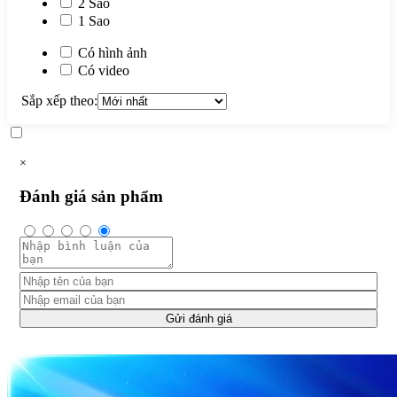
2 Sao
1 Sao
Có hình ảnh
Có video
Sắp xếp theo:
×
Đánh giá sản phẩm
Gửi đánh giá
CÔNG TY TNHH TM – DV C.N.C ÁNH KIM
Địa chỉ:
1737/7/3/18 Quốc Lộ 1A, KP2, P.Tân Thới Hiệp, Q12,TP.HCM
MST:
3702178984