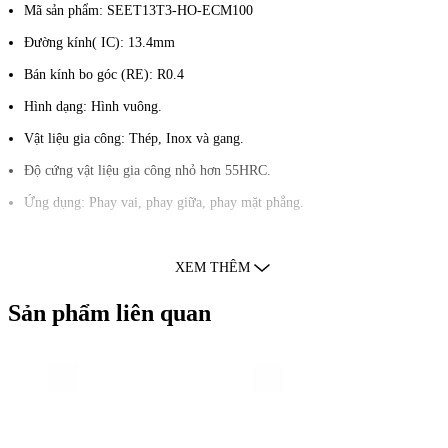
Mã sản phẩm: SEET13T3-HO-ECM100
Đường kính( IC): 13.4mm
Bán kính bo góc (RE): R0.4
Hình dạng: Hình vuông.
Vật liệu gia công: Thép, Inox và gang.
Độ cứng vật liệu gia công nhỏ hơn 55HRC.
Ứng dụng: Phay vai, phay giữa, phay mặt phẳng.
Ưu điểm:
XEM THÊM
Sử dụng nguồn nguyên liệu carbide nhập khẩu mới nhất, có thể đạt được
độ cứng lên đến 55HRC.
Sản phẩm liên quan
Dung sai quốc tế tiêu chuẩn h5, giới hạn dung sai đạt cấp chính xác cao.
Góc R0.4 giúp phay bề mặt được bóng đẹp.
Giảm tối thiểu sức cản khi cắt phôi chế độ cao.
Sản phẩm có thể lắp được nhiều loại kích thước cán dao để phục vụ gia