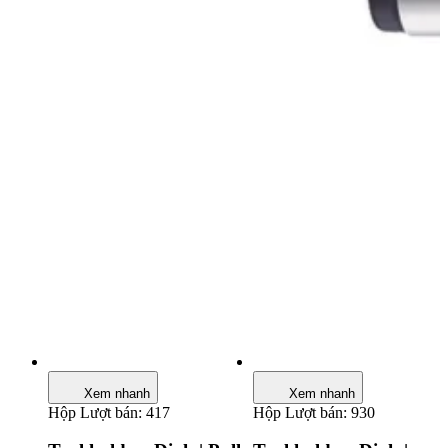
Model No: mã sản phẩm.
Sharp: Hình dạng dao.
RE: Bán kính bo góc (mm).
Dải màu vật liệu: Màu xanh( Thép), màu vàng( Inox), Màu đỏ( Gang),
màu xanh dương( nhôm).
Thông số thể hiện trong cán dao phay mặt phẳng:
Xem nhanh
Xem nhanh
Hộp
Lượt bán: 417
Hộp
Lượt bán: 930