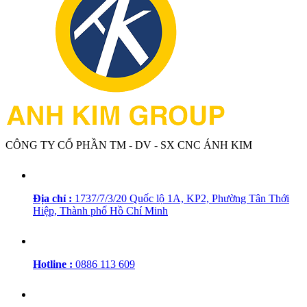
CÔNG TY CỔ PHẦN TM - DV - SX CNC ÁNH KIM
Địa chỉ :
1737/7/3/20 Quốc lộ 1A, KP2, Phường Tân Thới
Hiệp, Thành phố Hồ Chí Minh
Hotline :
0886 113 609