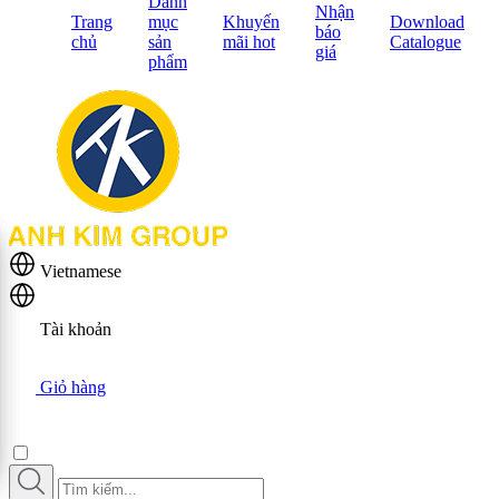
Danh
Nhận
Trang
mục
Khuyến
Download
báo
chủ
sản
mãi hot
Catalogue
giá
phẩm
Vietnamese
Tài khoản
Giỏ hàng