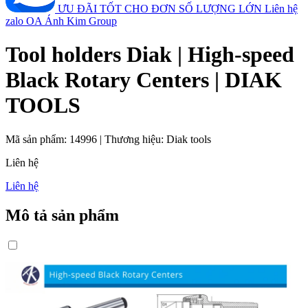
ƯU ĐÃI TỐT CHO ĐƠN SỐ LƯỢNG LỚN
Liên hệ
zalo OA Ánh Kim Group
Tool holders Diak | High-speed
Black Rotary Centers | DIAK
TOOLS
Mã sản phẩm:
14996
|
Thương hiệu:
Diak tools
Liên hệ
Liên hệ
Mô tả sản phẩm