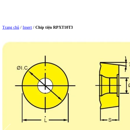
Trang chủ
/
Insert
/
Chíp tiện RPXT10T3