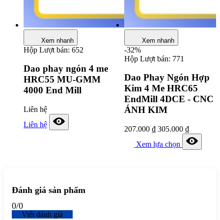
Xem nhanh
Xem nhanh
Hộp
Lượt bán: 652
-32%
Hộp
Lượt bán: 771
Dao phay ngón 4 me
Dao Phay Ngón Hợp
HRC55 MU-GMM
Kim 4 Me HRC65
4000 End Mill
EndMill 4DCE - CNC
ÁNH KIM
Liên hệ
Liên hệ
207.000
₫
305.000
₫
Xem lựa chọn
Đánh giá sản phẩm
0
/
0
Viết đánh giá