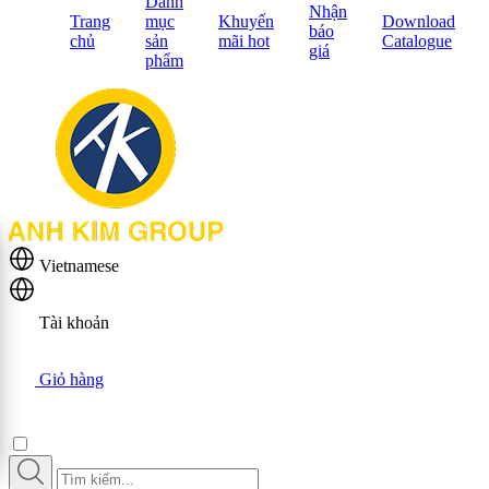
Danh
Nhận
Trang
mục
Khuyến
Download
báo
chủ
sản
mãi hot
Catalogue
giá
phẩm
Vietnamese
Tài khoản
Giỏ hàng