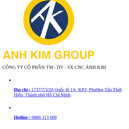
CÔNG TY CỔ PHẦN TM - DV - SX CNC ÁNH KIM
Địa chỉ :
1737/7/3/20 Quốc lộ 1A, KP2, Phường Tân Thới
Hiệp, Thành phố Hồ Chí Minh
Hotline :
0886 113 609