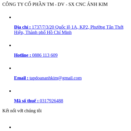
CÔNG TY CỔ PHẦN TM - DV - SX CNC ÁNH KIM
Địa chỉ :
1737/7/3/20 Quốc lộ 1A, KP2, Phường Tân Thới
Hiệp, Thành phố Hồ Chí Minh
Hotline :
0886 113 609
Email :
tapdoananhkim@gmail.com
Mã số thuế :
0317926488
Kết nối với chúng tôi