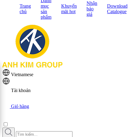
Danh
Nhận
Trang
mục
Khuyến
Download
báo
chủ
sản
mãi hot
Catalogue
giá
phẩm
Vietnamese
Tài khoản
Giỏ hàng