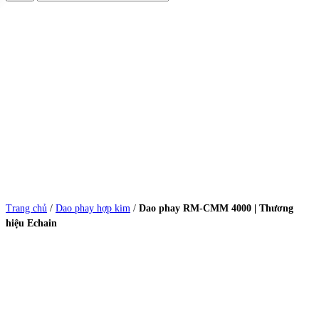
Trang chủ
/
Dao phay hợp kim
/
Dao phay RM-CMM 4000 | Thương
hiệu Echain