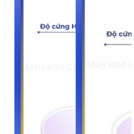
RM-CMM4120
12
30
75
12
RM-
12
36
75
12
CMM4120L136
RM-CMM4160
16
48
100
16
Chúng tôi luôn sẵn sàng tư vấn và hỗ trợ khách hàng mọi lúc – mọi nơi.
Hãy liên hệ với chúng tôi để được hỗ trợ đặt hàng ngay hôm nay!
CÔNG TY TNHH TM – DV C.N.C ÁNH KIM
Địa chỉ:
: 1737/7/3/18 Quốc Lộ 1A, KP2, P.Tân Thới Hiệp, Q12,TP.HCM
MST:
3702178984
Hotline:
0886113609
Email:
tapdoananhkim@gmail.com