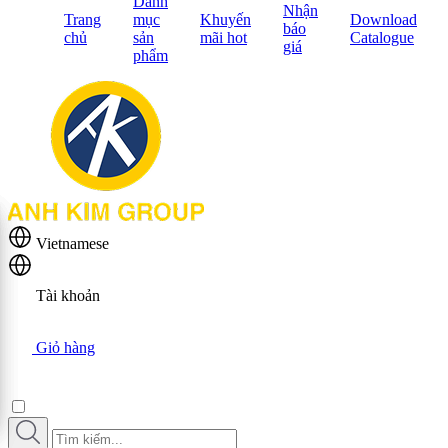
Danh
Nhận
Trang
mục
Khuyến
Download
báo
chủ
sản
mãi hot
Catalogue
giá
phẩm
Vietnamese
Tài khoản
Giỏ hàng