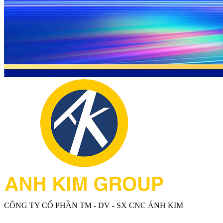
CÔNG TY CỔ PHẦN TM - DV - SX CNC ÁNH KIM