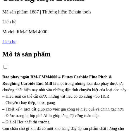
Mã sản phẩm:
1687
|
Thương hiệu:
Echain tools
Liên hệ
Model: RM-CMM 4000
Liên hệ
Mô tả sản phẩm
Dao phay ngón RM-CMM4000 4 Flutes Carbide Fine Pitch &
Roughing Carbide End Mill
là một trong những loại dao phay được ưa
chuộng nhất hiện nay nhờ vào những đặc tính chuyên biệt của loại dao này:
– Hiệu suất có thể cắt được những vật liệu có độ cứng <55 HCR
– Chuyên chạy thép, inox, gang
– Thiết kế 4 lưỡi cắt giúp cho việc gia công sẽ hiệu quả và chính xác hơn
– Được trang bị lớp phủ Altin giúp tăng độ cứng toàn diện
– Giá cả Hot nhất thị trường
Còn chần chờ gì khi đã có một kho hàng đầy ấp sản phẩm chất lượng cho