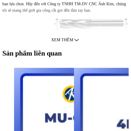
bạn lựa chọn. Hãy đến với Công ty TNHH TM-DV CNC Ánh Kim, chúng
tôi sẽ mang thế giới gia công cắt gọt đến tầm tay bạn.
XEM THÊM
Sản phẩm liên quan
F.D
Flute
O.A.L.
Shank
Model No
Stock
(d)
length (L1)
(L)
Dia (D)
RM-CMM4050
5
12.5
50
6
RM-CMM4060
6
15
50
6
RM-CMM4080
8
20
60
8
RM-CMM4100
10
25
75
10