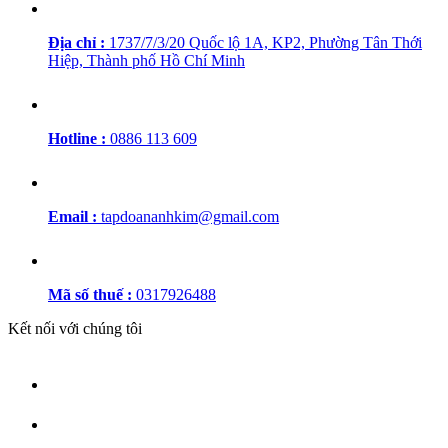
Địa chỉ :
1737/7/3/20 Quốc lộ 1A, KP2, Phường Tân Thới
Hiệp, Thành phố Hồ Chí Minh
Hotline :
0886 113 609
Email :
tapdoananhkim@gmail.com
Mã số thuế :
0317926488
Kết nối với chúng tôi