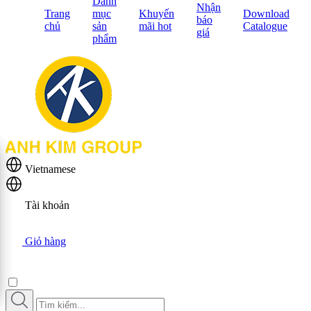
Danh
Nhận
Trang
mục
Khuyến
Download
báo
chủ
sản
mãi hot
Catalogue
giá
phẩm
Vietnamese
Tài khoản
Giỏ hàng