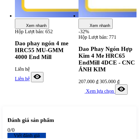
Xem nhanh
Xem nhanh
Hộp
Lượt bán: 652
-32%
Hộp
Lượt bán: 771
Dao phay ngón 4 me
Dao Phay Ngón Hợp
HRC55 MU-GMM
Kim 4 Me HRC65
4000 End Mill
EndMill 4DCE - CNC
ÁNH KIM
Liên hệ
Liên hệ
207.000
₫
305.000
₫
Xem lựa chọn
Đánh giá sản phẩm
0
/
0
Viết đánh giá