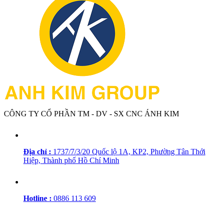
CÔNG TY CỔ PHẦN TM - DV - SX CNC ÁNH KIM
Địa chỉ :
1737/7/3/20 Quốc lộ 1A, KP2, Phường Tân Thới
Hiệp, Thành phố Hồ Chí Minh
Hotline :
0886 113 609