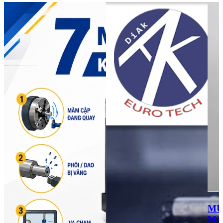
MŨ
MẢ