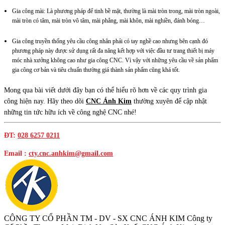
Gia công mài: Là phương pháp để tinh bề mặt, thường là mài tròn trong, mài tròn ngoài,
mài tròn có tâm, mài tròn vô tâm, mài phẳng, mài khôn, mài nghiền, đánh bóng…
Gia công truyền thống yêu cầu công nhân phải có tay nghề cao nhưng bên cạnh đó
phương pháp này được sử dụng rất đa năng kết hợp với việc đầu tư trang thiết bị máy
móc nhà xưởng không cao như gia công CNC. Vì vậy với những yêu cầu về sản phẩm
gia công cơ bản và tiêu chuẩn thường giá thành sản phẩm cũng khá tốt.
Mong qua bài viết dưới đây bạn có thể hiểu rõ hơn về các quy trình gia
công hiện nay. Hãy theo dõi
CNC Ánh Kim
thường xuyên để cập nhật
những tin tức hữu ích về công nghệ CNC nhé!
ĐT:
028 6257 0211
Email :
cty.cnc.anhkim@gmail.com
CÔNG TY CỔ PHẦN TM - DV - SX CNC ÁNH KIM
Công ty