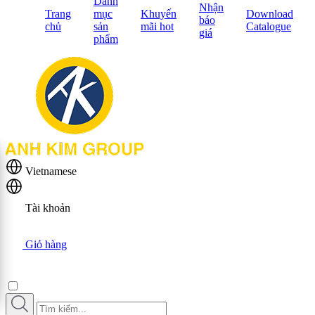
Danh
Nhận
Trang
mục
Khuyến
Download
báo
chủ
sản
mãi hot
Catalogue
giá
phẩm
Vietnamese
Tài khoản
Giỏ hàng