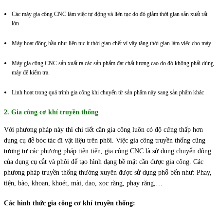
Các máy gia công CNC làm việc tự động và liên tục do đó giảm thời gian sản xuất rất
lớn
Máy hoạt động hầu như liên tục ít thời gian chết vì vậy tăng thời gian làm việc cho máy
Máy gia công CNC sản xuất ra các sản phẩm đạt chất lượng cao do đó không phải dùng
máy để kiểm tra.
Linh hoạt trong quá trình gia công khi chuyển từ sản phẩm này sang sản phẩm khác
2. Gia công cơ khí truyền thống
Với phương pháp này thì chi tiết cần gia công luôn có độ cứng thấp hơn
dụng cụ để bóc tác đi vật liệu trên phôi. Việc gia công truyền thống cũng
tương tự các phương pháp tiên tiến, gia công CNC là sử dụng chuyển động
của dụng cụ cắt và phôi để tạo hình dạng bề mặt cần được gia công. Các
phương pháp truyền thống thường xuyên được sử dụng phổ bến như: Phay,
tiện, bào, khoan, khoét, mài, dao, xọc răng, phay răng,…
Các hình thức gia công cơ khí truyền thống: