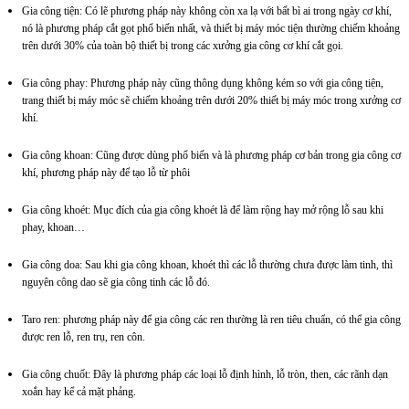
Gia công tiện: Có lẽ phương pháp này không còn xa lạ với bất bì ai trong ngày cơ khí,
nó là phương pháp cắt gọt phổ biến nhất, và thiết bị máy móc tiện thường chiếm khoảng
trên dưới 30% của toàn bộ thiết bị trong các xưởng gia công cơ khí cắt gọi.
Gia công phay: Phương pháp này cũng thông dụng không kém so với gia công tiện,
trang thiết bị máy móc sẽ chiếm khoảng trên dưới 20% thiết bị máy móc trong xưởng cơ
khí.
Gia công khoan: Cũng được dùng phổ biến và là phương pháp cơ bản trong gia công cơ
khí, phương pháp này để tạo lỗ từ phôi
Gia công khoét: Mục đích của gia công khoét là để làm rộng hay mở rộng lỗ sau khi
phay, khoan…
Gia công doa: Sau khi gia công khoan, khoét thì các lỗ thường chưa được làm tinh, thì
nguyên công dao sẽ gia công tinh các lỗ đó.
Taro ren: phương pháp này để gia công các ren thường là ren tiêu chuẩn, có thể gia công
được ren lỗ, ren trụ, ren côn.
Gia công chuốt: Đây là phương pháp các loại lỗ định hình, lỗ tròn, then, các rãnh dạn
xoắn hay kể cả mặt phảng.