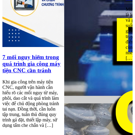
Mũi 
là l
và g
suất
giốn
truy
điểm
cùng
nhé!
7 mối nguy hiểm trong
[…]
quá trình gia công máy
tiện CNC cần tránh
Khi gia công trên máy tiện
CNC, người vận hành cần
hiểu rõ các mối nguy từ máy,
phôi, dao cắt và quá trình làm
việc để chủ động phòng tránh
tai nạn. Đồng thời, cần luôn
tập trung, tuân thủ đúng quy
trình gá đặt, thiết lập máy, sử
dụng tấm che chắn và […]