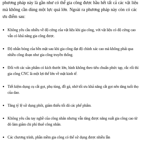
phương pháp này là gần như có thể gia công được hầu hết tất cả các vật liệu
mà không cần dùng một lực quá lớn. Ngoài ra phương pháp này còn có các
ưu điểm sau:
Không yêu cầu nhiều về độ cứng của vật liệu khi gia công, với vật liệu có độ cứng cao
vẫn có khả năng gia công được.
Độ nhẵn bóng của bền mặt sau khi gia công đạt độ chính xác cao mà không phải qua
nhiều công đoạn như gia công truyền thống.
Đối với các sản phẩm có kích thước lớn, hình không theo tiêu chuẩn phức tạp, rắc rối thì
gia công CNC là một lợi thế lớn về mặt kinh tế.
Tiết kiệm dụng cụ cắt gọt, phụ tùng, đồ gá, nhờ tối ưu khả năng cắt gọt nên tăng tuổi thọ
của dao.
Tăng tỷ lệ sử dụng phôi, giảm thiểu tối dâ các phế phẩm.
Không yêu cầu tay nghề của công nhân nhưng vẫn tăng được năng suất gia công cao từ
đó làm giảm chi phí thuê công nhân.
Các chương trình, phần mềm gia công có thể sử dụng được nhiều lần