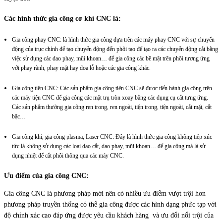
Các hình thức gia công cơ khí CNC là:
Gia công phay CNC: là hình thức gia công dựa trên các máy phay CNC với sự chuyển
động của trục chính để tạo chuyển động đến phôi tạo để tạo ra các chuyển động cắt bằng
việc sử dụng các dao phay, mũi khoan… để gia công các bề mặt trên phôi tương ứng
với phay rãnh, phay mặt hay doa lỗ hoặc các gia công khác.
Gia công tiện CNC: Các sản phẩm gia công tiện CNC sẽ được tiến hành gia công trên
các máy tiện CNC để gia công các mặt trụ tròn xoay bằng các dụng cụ cắt tưng ứng.
Các sản phẩm thường gia công ren trong, ren ngoài, tiện trong, tiện ngoài, cắt mặt, cắt
bậc…
Gia công khí, gia công plasma, Laser CNC: Đây là hình thức gia công không tiếp xúc
tức là không sử dụng các loại dao cắt, dao phay, mũi khoan… để gia công mà là sử
dụng nhiệt để cắt phôi thông qua các máy CNC.
Ưu điểm của gia công CNC:
Gia công CNC là phương pháp mới nên có nhiều ưu điểm vượt trội hơn
phương pháp truyền thống có thể gia công được các hình dạng phức tạp với
độ chính xác cao đáp ứng được yêu cầu khách hàng và ưu đổi nổi trội của