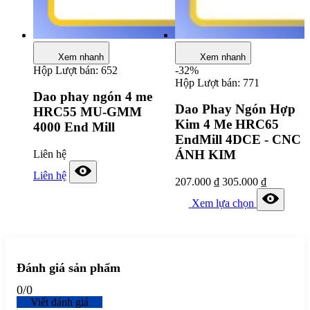
Xem nhanh
Xem nhanh
Hộp
Lượt bán: 652
-32%
Hộp
Lượt bán: 771
Dao phay ngón 4 me
Dao Phay Ngón Hợp
HRC55 MU-GMM
Kim 4 Me HRC65
4000 End Mill
EndMill 4DCE - CNC
ÁNH KIM
Liên hệ
Liên hệ
207.000
₫
305.000
₫
Xem lựa chọn
Đánh giá sản phẩm
0
/
0
Viết đánh giá