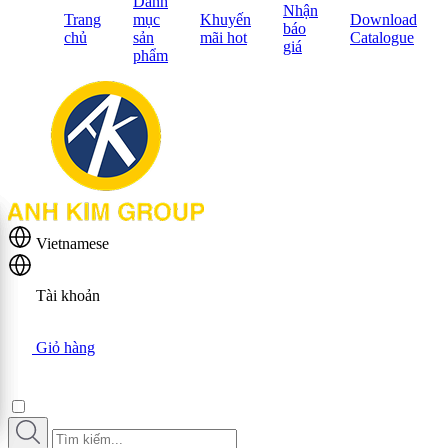
Danh
Nhận
Trang
mục
Khuyến
Download
báo
chủ
sản
mãi hot
Catalogue
giá
phẩm
Vietnamese
Tài khoản
Giỏ hàng