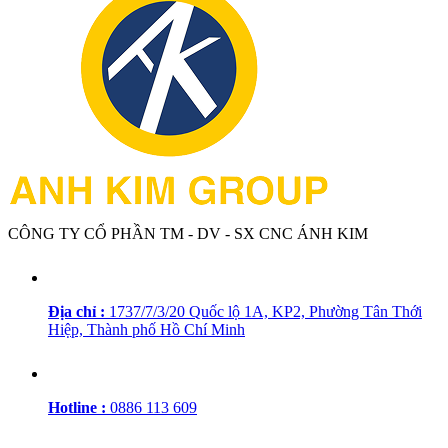
CÔNG TY CỔ PHẦN TM - DV - SX CNC ÁNH KIM
Địa chỉ :
1737/7/3/20 Quốc lộ 1A, KP2, Phường Tân Thới
Hiệp, Thành phố Hồ Chí Minh
Hotline :
0886 113 609