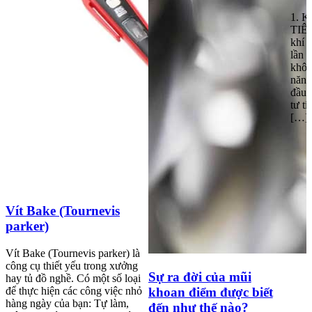
1. 
TIÊU
khí 
lần 
khôn
năng
đầu.
tư t
[…]
Vít Bake (Tournevis
parker)
Vít Bake (Tournevis parker) là
công cụ thiết yếu trong xưởng
Sự ra đời của mũi
hay tủ đồ nghề. Có một số loại
để thực hiện các công việc nhỏ
khoan điểm được biết
hàng ngày của bạn: Tự làm,
đến như thế nào?