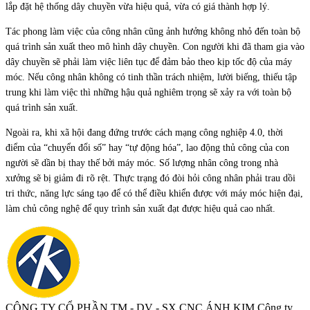
lắp đặt hệ thống dây chuyền vừa hiệu quả, vừa có giá thành hợp lý.
Tác phong làm việc của công nhân cũng ảnh hưởng không nhỏ đến toàn bộ
quá trình sản xuất theo mô hình dây chuyền. Con người khi đã tham gia vào
dây chuyền sẽ phải làm việc liên tục để đảm bảo theo kịp tốc độ của máy
móc. Nếu công nhân không có tinh thần trách nhiệm, lười biếng, thiếu tập
trung khi làm việc thì những hậu quả nghiêm trọng sẽ xảy ra với toàn bộ
quá trình sản xuất.
Ngoài ra, khi xã hội đang đứng trước cách mạng công nghiệp 4.0, thời
điểm của “chuyển đổi số” hay “tự động hóa”, lao động thủ công của con
người sẽ dần bị thay thế bởi máy móc. Số lượng nhân công trong nhà
xưởng sẽ bị giảm đi rõ rệt. Thực trạng đó đòi hỏi công nhân phải trau dồi
tri thức, năng lực sáng tạo để có thể điều khiển được với máy móc hiện đại,
làm chủ công nghệ để quy trình sản xuất đạt được hiệu quả cao nhất.
CÔNG TY CỔ PHẦN TM - DV - SX CNC ÁNH KIM
Công ty