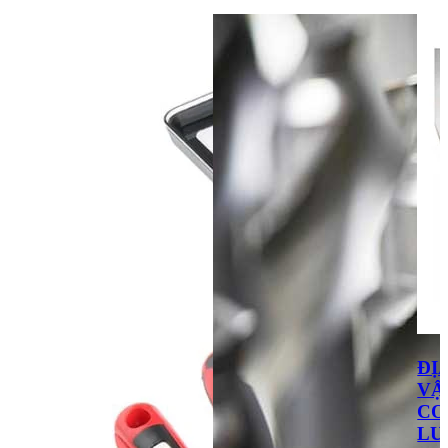
ĐỊ
VẬ
CƠ
LƯ