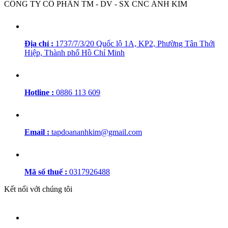
CÔNG TY CỔ PHẦN TM - DV - SX CNC ÁNH KIM
Địa chỉ :
1737/7/3/20 Quốc lộ 1A, KP2, Phường Tân Thới
Hiệp, Thành phố Hồ Chí Minh
Hotline :
0886 113 609
Email :
tapdoananhkim@gmail.com
Mã số thuế :
0317926488
Kết nối với chúng tôi