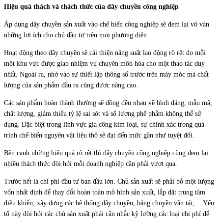
Hiệu quả thách và thách thức của dây chuyền công nghiệp
Áp dụng dây chuyền sản xuất vào chế biến công nghiệp sẽ đem lại vô vàn
những lợi ích cho chủ đầu tư trên mọi phương diện.
Hoạt động theo dây chuyền sẽ cải thiện năng suất lao động rõ rệt do mỗi
một khu vực được giao nhiệm vụ chuyên môn hóa cho một thao tác duy
nhất. Ngoài ra, nhờ vào sự thiết lập thông số trước trên máy móc mà chất
lượng của sản phẩm đầu ra cũng được nâng cao.
Các sản phẩm hoàn thành thường sẽ đồng đều nhau về hình dáng, mẫu mã,
chất lượng, giảm thiểu tỷ lệ sai sót và số lượng phế phẩm không thể sử
dụng. Đặc biệt trong lĩnh vực gia công kim loại, sự chính xác trong quá
trình chế biến nguyên vật liệu thô sẽ đạt đến mức gần như tuyệt đối.
Bên cạnh những hiệu quả rõ rệt thì dây chuyền công nghiệp cũng đem lại
nhiều thách thức đòi hỏi mỗi doanh nghiệp cần phải vượt qua.
Trước hết là chi phí đầu tư ban đầu lớn. Chủ sản xuất sẽ phải bỏ một lượng
vốn nhất định để thay đổi hoàn toàn mô hình sản xuất, lắp đặt trung tâm
điều khiển, xây dựng các hệ thống dây chuyền, băng chuyền vận tải,… Yếu
tố này đòi hỏi các chủ sản xuất phải cân nhắc kỹ lưỡng các loại chi phí để