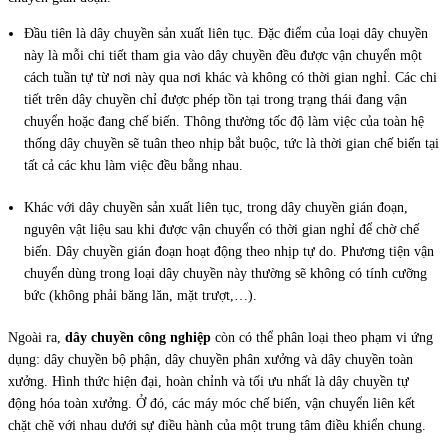
Đầu tiên là dây chuyền sản xuất liên tục. Đặc điểm của loại dây chuyền
này là mỗi chi tiết tham gia vào dây chuyền đều được vận chuyển một
cách tuần tự từ nơi này qua nơi khác và không có thời gian nghỉ. Các chi
tiết trên dây chuyền chỉ được phép tồn tại trong trạng thái đang vận
chuyển hoặc đang chế biến. Thông thường tốc độ làm việc của toàn hệ
thống dây chuyền sẽ tuân theo nhịp bắt buộc, tức là thời gian chế biến tại
tất cả các khu làm việc đều bằng nhau.
Khác với dây chuyền sản xuất liên tục, trong dây chuyền gián đoạn,
nguyên vật liệu sau khi được vận chuyển có thời gian nghỉ để chờ chế
biến. Dây chuyền gián đoạn hoạt động theo nhịp tự do. Phương tiện vận
chuyển dùng trong loại dây chuyền này thường sẽ không có tính cưỡng
bức (không phải băng lăn, mặt trượt,…).
Ngoài ra,
dây chuyền công nghiệp
còn có thể phân loại theo phạm vi ứng
dụng: dây chuyền bộ phận, dây chuyền phân xưởng và dây chuyền toàn
xưởng. Hình thức hiện đại, hoàn chỉnh và tối ưu nhất là dây chuyền tự
động hóa toàn xưởng. Ở đó, các máy móc chế biến, vận chuyển liên kết
chặt chẽ với nhau dưới sự điều hành của một trung tâm điều khiển chung.