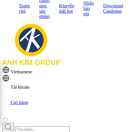
Danh
Nhận
Trang
mục
Khuyến
Download
báo
chủ
sản
mãi hot
Catalogue
giá
phẩm
Vietnamese
Tài khoản
Giỏ hàng