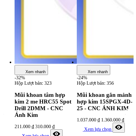
Xem nhanh
Xem nhanh
-32%
-24%
Hộp
Lượt bán: 323
Hộp
Lượt bán: 356
Mũi khoan tâm hợp
Mũi khoan gắn mảnh
kim 2 me HRC55 Spot
hợp kim 15SPGX-4D-
Drill 2DMM - CNC
25 - CNC ÁNH KIM
Ánh Kim
1.037.000
₫
1.360.000
₫
211.000
₫
310.000
₫
Xem lựa chọn
Xem lựa chọn