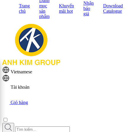
Danh
Nhận
Trang
mục
Khuyến
Download
báo
chủ
sản
mãi hot
Catalogue
giá
phẩm
Vietnamese
Tài khoản
Giỏ hàng