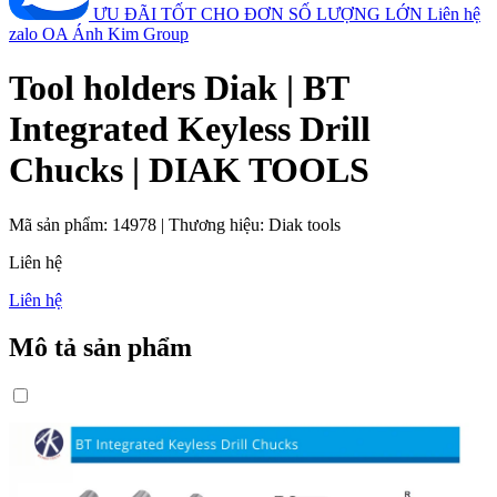
ƯU ĐÃI TỐT CHO ĐƠN SỐ LƯỢNG LỚN
Liên hệ
zalo OA Ánh Kim Group
Tool holders Diak | BT
Integrated Keyless Drill
Chucks | DIAK TOOLS
Mã sản phẩm:
14978
|
Thương hiệu:
Diak tools
Liên hệ
Liên hệ
Mô tả sản phẩm