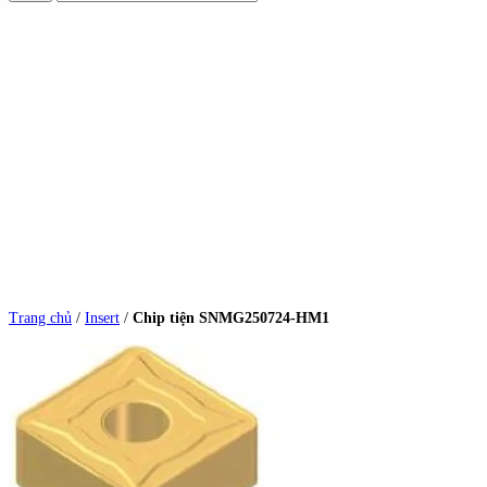
Trang chủ
/
Insert
/
Chip tiện SNMG250724-HM1