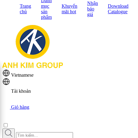
Danh
Nhận
Trang
mục
Khuyến
Download
báo
chủ
sản
mãi hot
Catalogue
giá
phẩm
Vietnamese
Tài khoản
Giỏ hàng