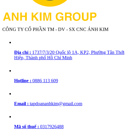
CÔNG TY CỔ PHẦN TM - DV - SX CNC ÁNH KIM
Địa chỉ :
1737/7/3/20 Quốc lộ 1A, KP2, Phường Tân Thới
Hiệp, Thành phố Hồ Chí Minh
Hotline :
0886 113 609
Email :
tapdoananhkim@gmail.com
Mã số thuế :
0317926488