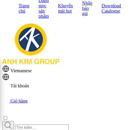
Danh
Nhận
Trang
mục
Khuyến
Download
báo
chủ
sản
mãi hot
Catalogue
giá
phẩm
Vietnamese
Tài khoản
Giỏ hàng