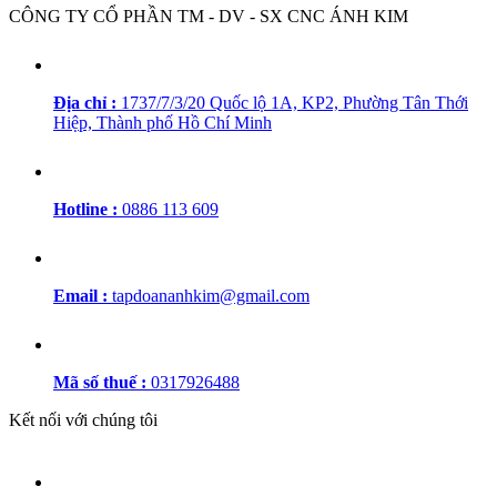
CÔNG TY CỔ PHẦN TM - DV - SX CNC ÁNH KIM
Địa chỉ :
1737/7/3/20 Quốc lộ 1A, KP2, Phường Tân Thới
Hiệp, Thành phố Hồ Chí Minh
Hotline :
0886 113 609
Email :
tapdoananhkim@gmail.com
Mã số thuế :
0317926488
Kết nối với chúng tôi