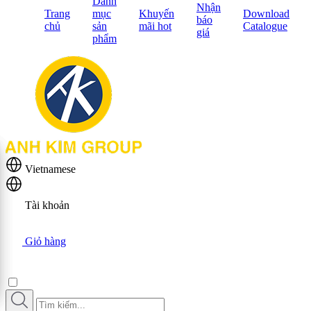
Danh
Nhận
Trang
mục
Khuyến
Download
báo
chủ
sản
mãi hot
Catalogue
giá
phẩm
Vietnamese
Tài khoản
Giỏ hàng