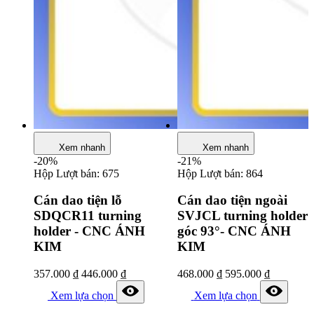
Xem nhanh
Xem nhanh
-20%
-21%
Hộp
Lượt bán: 675
Hộp
Lượt bán: 864
Cán dao tiện lỗ
Cán dao tiện ngoài
SDQCR11 turning
SVJCL turning holder
holder - CNC ÁNH
góc 93°- CNC ÁNH
KIM
KIM
357.000
₫
446.000
₫
468.000
₫
595.000
₫
Xem lựa chọn
Xem lựa chọn