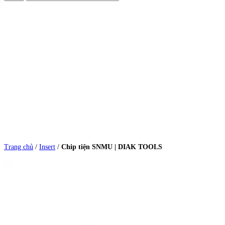
Trang chủ
/
Insert
/
Chip tiện SNMU | DIAK TOOLS