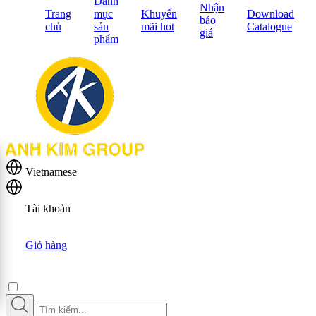
Danh
Nhận
Trang
mục
Khuyến
Download
báo
chủ
sản
mãi hot
Catalogue
giá
phẩm
Vietnamese
Tài khoản
Giỏ hàng