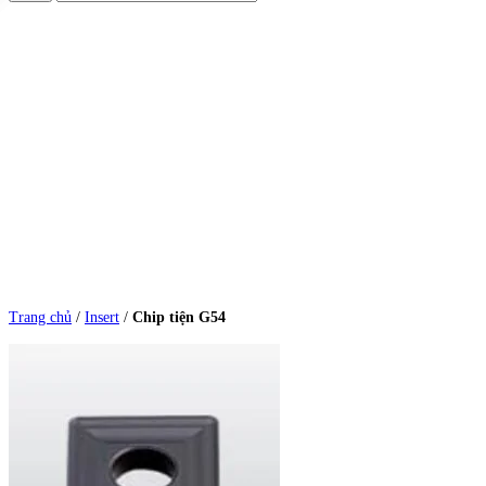
Trang chủ
/
Insert
/
Chip tiện G54