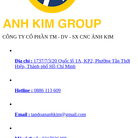
CÔNG TY CỔ PHẦN TM - DV - SX CNC ÁNH KIM
Địa chỉ :
1737/7/3/20 Quốc lộ 1A, KP2, Phường Tân Thới
Hiệp, Thành phố Hồ Chí Minh
Hotline :
0886 113 609
Email :
tapdoananhkim@gmail.com