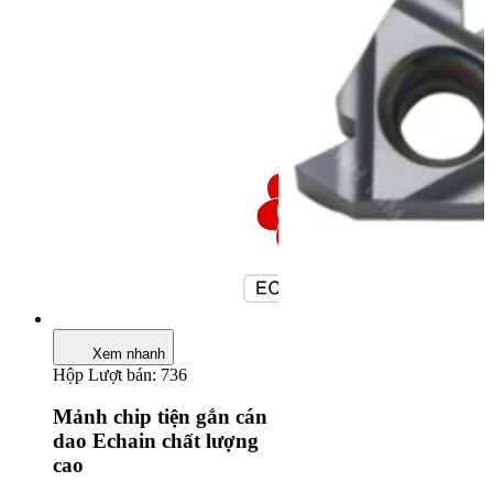
Xem nhanh
Hộp
Lượt bán: 736
Mảnh chip tiện gắn cán
dao Echain chất lượng
cao