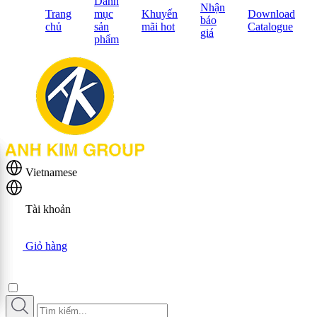
Danh
Nhận
Trang
mục
Khuyến
Download
báo
chủ
sản
mãi hot
Catalogue
giá
phẩm
Vietnamese
Tài khoản
Giỏ hàng