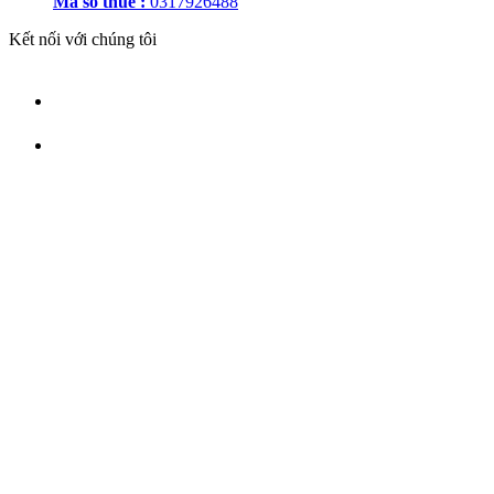
Mã số thuế :
0317926488
Kết nối với chúng tôi