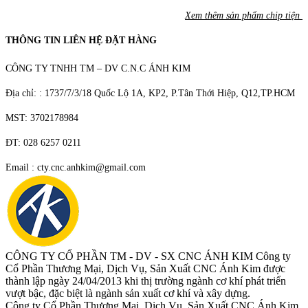
Xem thêm sản phẩm chip tiện
THÔNG TIN LIÊN HỆ ĐẶT HÀNG
CÔNG TY TNHH TM – DV C.N.C ÁNH KIM
Địa chỉ: : 1737/7/3/18 Quốc Lộ 1A, KP2, P.Tân Thới Hiệp, Q12,TP.HCM
MST: 3702178984
ĐT: 028 6257 0211
Email : cty.cnc.anhkim@gmail.com
CÔNG TY CỔ PHẦN TM - DV - SX CNC ÁNH KIM
Công ty
Cổ Phần Thương Mại, Dịch Vụ, Sản Xuất CNC Ánh Kim được
thành lập ngày 24/04/2013 khi thị trường ngành cơ khí phát triển
vượt bậc, đặc biệt là ngành sản xuất cơ khí và xây dựng.
Công ty Cổ Phần Thương Mại, Dịch Vụ, Sản Xuất CNC Ánh Kim