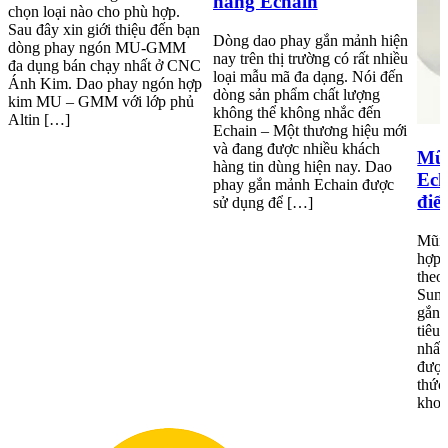
năng Echain
chọn loại nào cho phù hợp.
Sau đây xin giới thiệu đến bạn
Dòng dao phay gắn mảnh hiện
dòng phay ngón MU-GMM
nay trên thị trường có rất nhiều
đa dụng bán chạy nhất ở CNC
loại mẫu mã đa dạng. Nói đến
Ánh Kim. Dao phay ngón hợp
dòng sản phẩm chất lượng
kim MU – GMM với lớp phủ
không thể không nhắc đến
Altin […]
Echain – Một thương hiệu mới
và đang được nhiều khách
Mũi
hàng tin dùng hiện nay. Dao
Ech
phay gắn mảnh Echain được
điể
sử dụng để […]
Mũi 
hợp 
theo
Sumi
gắn 
tiêu
nhất
được
thức
khoa