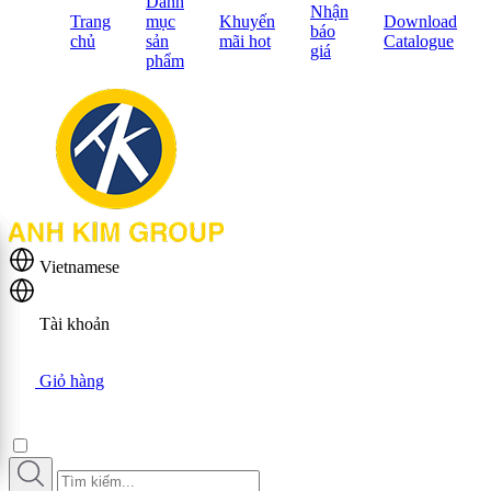
Danh
Nhận
Trang
mục
Khuyến
Download
báo
chủ
sản
mãi hot
Catalogue
giá
phẩm
Vietnamese
Tài khoản
Giỏ hàng