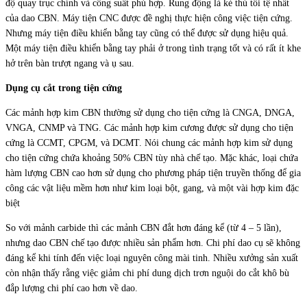
độ quay trục chính và công suất phù hợp. Rung động là kẻ thù tồi tệ nhất
của dao CBN. Máy tiện CNC được đề nghị thực hiện công việc tiện cứng.
Nhưng máy tiện điều khiển bằng tay cũng có thể được sử dụng hiệu quả.
Một máy tiện điều khiển bằng tay phải ở trong tình trạng tốt và có rất ít khe
hở trên bàn trượt ngang và ụ sau.
Dụng cụ cắt trong tiện cứng
Các mảnh hợp kim CBN thường sử dụng cho tiện cứng là CNGA, DNGA,
VNGA, CNMP và TNG. Các mảnh hợp kim cương được sử dụng cho tiện
cứng là CCMT, CPGM, và DCMT. Nói chung các mảnh hợp kim sử dụng
cho tiện cứng chứa khoảng 50% CBN tùy nhà chế tạo. Mặc khác, loại chứa
hàm lượng CBN cao hơn sử dụng cho phương pháp tiện truyền thống để gia
công các vật liệu mềm hơn như kim loại bột, gang, và một vài hợp kim đặc
biệt
So với mảnh carbide thì các mảnh CBN đắt hơn đáng kể (từ 4 – 5 lần),
nhưng dao CBN chế tạo được nhiều sản phẩm hơn. Chi phí dao cụ sẽ không
đáng kể khi tính đến việc loại nguyên công mài tinh. Nhiều xưởng sản xuất
còn nhận thấy rằng việc giảm chi phí dung dịch trơn nguội do cắt khô bù
đắp lượng chi phí cao hơn về dao.