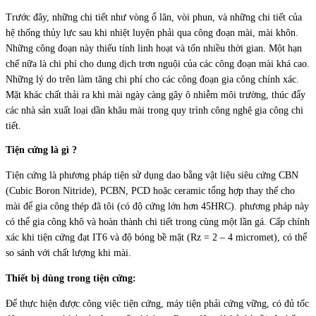
Trước đây, những chi tiết như vòng ổ lăn, vòi phun, và những chi tiết của
hệ thống thủy lực sau khi nhiệt luyện phải qua công đoạn mài, mài khôn.
Những công đoạn này thiếu tính linh hoạt và tốn nhiều thời gian. Một hạn
chế nữa là chi phí cho dung dịch trơn nguội của các công đoạn mài khá cao.
Những lý do trên làm tăng chi phí cho các công đoạn gia công chính xác.
Mặt khác chất thải ra khi mài ngày càng gây ô nhiễm môi trường, thúc đẩy
các nhà sản xuất loại dần khâu mài trong quy trình công nghệ gia công chi
tiết.
Tiện cứng là gì ?
Tiện cứng là phương pháp tiện sử dụng dao bằng vật liệu siêu cứng CBN
(Cubic Boron Nitride), PCBN, PCD hoặc ceramic tổng hợp thay thế cho
mài để gia công thép đã tôi (có độ cứng lớn hơn 45HRC). phương pháp này
có thể gia công khô và hoàn thành chi tiết trong cùng một lần gá. Cấp chính
xác khi tiện cứng đạt IT6 và độ bóng bề mặt (Rz = 2 – 4 micromet), có thể
so sánh với chất lượng khi mài.
Thiết bị dùng trong tiện cứng:
Để thực hiện được công việc tiện cứng, máy tiện phải cứng vững, có đủ tốc