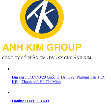
CÔNG TY CỔ PHẦN TM - DV - SX CNC ÁNH KIM
Địa chỉ :
1737/7/3/20 Quốc lộ 1A, KP2, Phường Tân Thới
Hiệp, Thành phố Hồ Chí Minh
Hotline :
0886 113 609