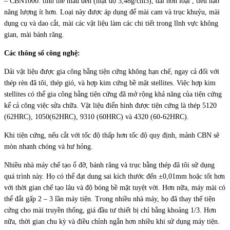
– CBN1000: tinh thể màu đen (mật độ 3,48g/cm3), dai hơn loại , tiêu hao
năng lượng ít hơn. Loại này được áp dụng để mài cam và trục khuỷu, mài
dụng cụ và dao cắt, mài các vật liệu làm các chi tiết trong lĩnh vực không
gian, mài bánh răng.
Các thông số công nghệ:
Dải vật liệu được gia công bằng tiện cứng không hạn chế, ngay cả đối với
thép rèn đã tôi, thép gió, và hợp kim cứng bề mặt stellites. Việc hợp kim
stellites có thể gia công bằng tiện cứng đã mở rộng khả năng của tiện cứng
kể cả công việc sửa chữa. Vật liệu điển hình được tiện cứng là thép 5120
(62HRC), 1050(62HRC), 9310 (60HRC) và 4320 (60-62HRC).
Khi tiện cứng, nếu cắt với tốc độ thấp hơn tốc độ quy định, mảnh CBN sẽ
mòn nhanh chóng và hư hỏng.
Nhiều nhà máy chế tạo ổ đỡ, bánh răng và trục bằng thép đã tôi sử dụng
quá trình này. Họ có thể đạt dung sai kích thước đến ±0,01mm hoặc tốt hơn
với thời gian chế tạo lâu và độ bóng bề mặt tuyệt vời. Hơn nữa, máy mài có
thể đắt gấp 2 – 3 lần máy tiện. Trong nhiều nhà máy, họ đã thay thế tiện
cứng cho mài truyền thống, giá đầu tư thiết bị chỉ bằng khoảng 1/3. Hơn
nữa, thời gian chu kỳ và điều chỉnh ngắn hơn nhiều khi sử dụng máy tiện.