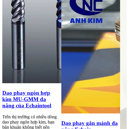
Dao phay ngón hợp
kim MU-GMM đa
năng của Echaintool
Trên thị trường có nhiều dòng
dao phay ngón hợp kim, bạn
Dao phay gắn mảnh đa
băn khuăn không biết nên