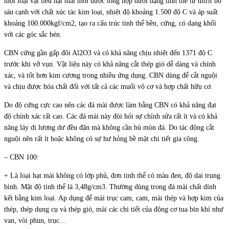
một loại vật liêu hạt mài mới được tổng hợp dưới dạng tinh thể từ nitrit bo
sáu cạnh với chất xúc tác kim loại, nhiệt độ khoảng 1.500 độ C và áp suất
khoảng 100.000kgf/cm2, tạo ra cấu trúc tinh thể bền, cứng, có dạng khối
với các góc sắc bén.
CBN cứng gần gấp đôi Al2O3 và có khả năng chịu nhiệt đến 1371 độ C
trước khi vỡ vụn. Vật liệu này có khả năng cắt thép gió dễ dàng và chính
xác, và tốt hơn kim cương trong nhiều ứng dụng. CBN dùng để cắt nguội
và chịu được hóa chất đối với tất cả các muối vô cơ và hợp chất hữu cơ.
Do độ cứng cực cao nên các đá mài được làm bằng CBN có khả năng đạt
độ chính xác rất cao. Các đá mài này đòi hỏi sự chỉnh sửa rất ít và có khả
năng láy di lượng dư đều đặn mà không cần bù mòn đá. Do tác động cắt
nguội nên rất ít hoặc không có sự hư hỏng bề mặt chi tiết gia công.
– CBN 100:
+ Là loại hạt mài không có lớp phủ, đơn tinh thể có màu đen, độ dai trung
bình. Mật độ tinh thể là 3,48g/cm3. Thường dùng trong đá mài chất dính
kết bằng kim loại. Ap dụng để mài trục cam, cam, mài thép và hợp kim của
thép, thép dụng cụ và thép gió, mài các chi tiết của động cơ tua bin khí như
van, vòi phun, trục…