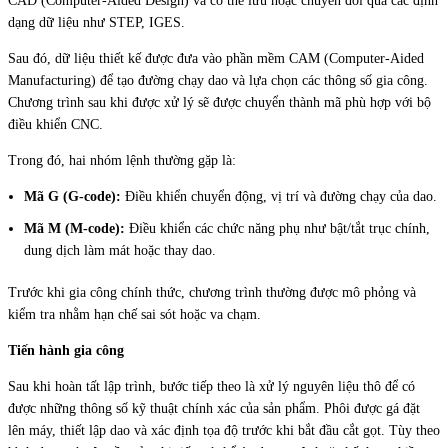
CAD (Computer-Aided Design) và có thể lưu hoặc chuyển đổi qua các định
dạng dữ liệu như STEP, IGES.
Sau đó, dữ liệu thiết kế được đưa vào phần mềm CAM (Computer-Aided
Manufacturing) để tạo đường chạy dao và lựa chọn các thông số gia công.
Chương trình sau khi được xử lý sẽ được chuyển thành mã phù hợp với bộ
điều khiển CNC.
Trong đó, hai nhóm lệnh thường gặp là:
Mã G (G-code):
Điều khiển chuyển động, vị trí và đường chạy của dao.
Mã M (M-code):
Điều khiển các chức năng phụ như bật/tắt trục chính,
dung dịch làm mát hoặc thay dao.
Trước khi gia công chính thức, chương trình thường được mô phỏng và
kiểm tra nhằm hạn chế sai sót hoặc va chạm.
Tiến hành gia công
Sau khi hoàn tất lập trình, bước tiếp theo là xử lý nguyên liệu thô để có
được những thông số kỹ thuật chính xác của sản phẩm. Phôi được gá đặt
lên máy, thiết lập dao và xác định tọa độ trước khi bắt đầu cắt gọt. Tùy theo