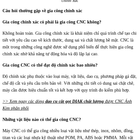
chính xác
Câu hỏi thường gặp về gia công chính xác
Gia công chính xác có phải là gia công CNC không?
Không hoàn toàn. Gia công chính xác là khái niệm chỉ quá trình chế tạo chi
tiết với yêu cầu cao về kích thước, dung sai và chất lượng bề mặt. CNC là
một trong những công nghệ được sử dụng phổ biến để thực hiện gia công
chính xác nhờ khả năng tự động hóa và độ lặp lại cao.
Gia công CNC có thể đạt độ chính xác bao nhiêu?
Độ chính xác phụ thuộc vào loại máy, vật liệu, dao cụ, phương pháp gá đặt,
chế độ cắt và yêu cầu trên bản vẽ. Với những chi tiết có dung sai chặt chẽ,
máy cần được hiệu chuẩn tốt và kết hợp với quy trình đo kiểm phù hợp.
>> Xem ngay các dòng
dao cụ cắt gọt DIAK chất lượng
được CNC Ánh
Kim phân phối
Những vật liệu nào có thể gia công CNC?
Máy CNC có thể gia công nhiều loại vật liệu như thép, inox, nhôm, đồng,
titan và các loại nhựa kỹ thuật như POM, PA, ABS hoặc PMMA. Mỗi vật