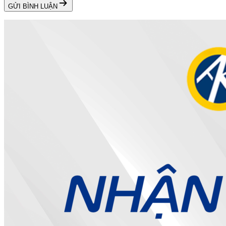
GỬI BÌNH LUẬN