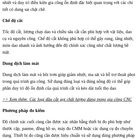
nhiệt và duy trì điều kiện gia công ổn định đặc biệt quan trọng với các chi
tiết có dung sai chặt chẽ.
Chế độ cắt
Tốc độ cắt, lượng chạy dao và chiều sâu cắt cần phù hợp với vật liệu, dao
cụ và nguyên công. Chế độ cắt không phù hợp có thể gây rung, tăng nhiệt,
mòn dao nhanh và ảnh hưởng đến độ chính xác cũng như chất lượng bề
mặt.
Dung dịch làm mát
Dung dịch làm mát và bôi trơn giúp giảm nhiệt, ma sát và hỗ trợ thoát phoi
trong quá trình gia công. Sử dụng đúng loại và đúng nồng độ có thể góp
phần duy trì độ ổn định của quá trình cắt và kéo dài tuổi thọ dao.
>> Xem thêm: Các loại dầu cắt gọt chất lượng dùng trong gia công CNC
Phương pháp đo kiểm
Độ chính xác cuối cùng cần được xác nhận bằng thiết bị đo phù hợp như
thước cặp, panme, đồng hồ so, máy đo CMM hoặc các dụng cụ đo chuyên
dụng. Thiết bị đo cũng cần được hiệu chuẩn và sử dụng đúng phương pháp