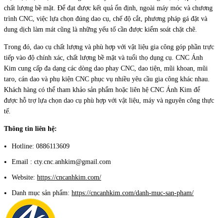
chất lượng bề mặt. Để đạt được kết quả ổn định, ngoài máy móc và chương
trình CNC, việc lựa chọn đúng dao cụ, chế độ cắt, phương pháp gá đặt và
dung dịch làm mát cũng là những yếu tố cần được kiểm soát chặt chẽ.
Trong đó, dao cụ chất lượng và phù hợp với vật liệu gia công góp phần trực
tiếp vào độ chính xác, chất lượng bề mặt và tuổi thọ dụng cụ. CNC Ánh
Kim cung cấp đa dạng các dòng dao phay CNC, dao tiện, mũi khoan, mũi
taro, cán dao và phụ kiện CNC phục vụ nhiều yêu cầu gia công khác nhau.
Khách hàng có thể tham khảo sản phẩm hoặc liên hệ CNC Ánh Kim để
được hỗ trợ lựa chọn dao cụ phù hợp với vật liệu, máy và nguyên công thực
tế.
Thông tin liên hệ:
Hotline: 0886113609
Email : cty.cnc.anhkim@gmail.com
Website:
https://cncanhkim.com/
Danh mục sản phẩm:
https://cncanhkim.com/danh-muc-san-pham/