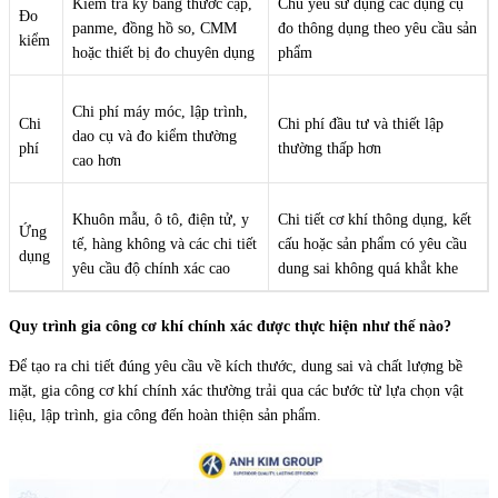
Kiểm tra kỹ bằng thước cặp,
Chủ yếu sử dụng các dụng cụ
Đo
panme, đồng hồ so, CMM
đo thông dụng theo yêu cầu sản
kiểm
hoặc thiết bị đo chuyên dụng
phẩm
Chi phí máy móc, lập trình,
Chi
Chi phí đầu tư và thiết lập
dao cụ và đo kiểm thường
phí
thường thấp hơn
cao hơn
Khuôn mẫu, ô tô, điện tử, y
Chi tiết cơ khí thông dụng, kết
Ứng
tế, hàng không và các chi tiết
cấu hoặc sản phẩm có yêu cầu
dụng
yêu cầu độ chính xác cao
dung sai không quá khắt khe
Quy trình gia công cơ khí chính xác được thực hiện như thế nào?
Để tạo ra chi tiết đúng yêu cầu về kích thước, dung sai và chất lượng bề
mặt, gia công cơ khí chính xác thường trải qua các bước từ lựa chọn vật
liệu, lập trình, gia công đến hoàn thiện sản phẩm.