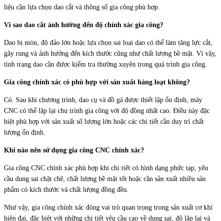
liệu cần lựa chọn dao cắt và thông số gia công phù hợp.
Vì sao dao cắt ảnh hưởng đến độ chính xác gia công?
Dao bị mòn, độ đảo lớn hoặc lựa chọn sai loại dao có thể làm tăng lực cắt,
gây rung và ảnh hưởng đến kích thước cũng như chất lượng bề mặt. Vì vậy,
tình trạng dao cần được kiểm tra thường xuyên trong quá trình gia công.
Gia công chính xác có phù hợp với sản xuất hàng loạt không?
Có. Sau khi chương trình, dao cụ và đồ gá được thiết lập ổn định, máy
CNC có thể lặp lại chu trình gia công với độ đồng nhất cao. Điều này đặc
biệt phù hợp với sản xuất số lượng lớn hoặc các chi tiết cần duy trì chất
lượng ổn định.
Khi nào nên sử dụng gia công CNC chính xác?
Gia công CNC chính xác phù hợp khi chi tiết có hình dạng phức tạp, yêu
cầu dung sai chặt chẽ, chất lượng bề mặt tốt hoặc cần sản xuất nhiều sản
phẩm có kích thước và chất lượng đồng đều.
Như vậy, gia công chính xác đóng vai trò quan trọng trong sản xuất cơ khí
hiện đại, đặc biệt với những chi tiết yêu cầu cao về dung sai, độ lặp lại và