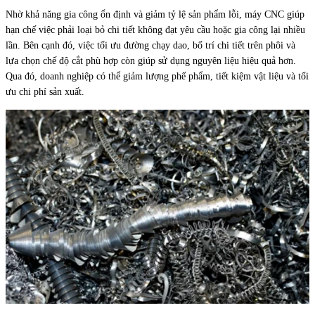
Nhờ khả năng gia công ổn định và giảm tỷ lệ sản phẩm lỗi, máy CNC giúp
hạn chế việc phải loại bỏ chi tiết không đạt yêu cầu hoặc gia công lại nhiều
lần. Bên cạnh đó, việc tối ưu đường chạy dao, bố trí chi tiết trên phôi và
lựa chọn chế độ cắt phù hợp còn giúp sử dụng nguyên liệu hiệu quả hơn.
Qua đó, doanh nghiệp có thể giảm lượng phế phẩm, tiết kiệm vật liệu và tối
ưu chi phí sản xuất.