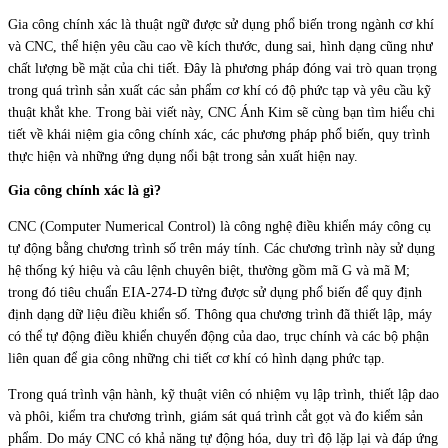
Gia công chính xác là thuật ngữ được sử dụng phổ biến trong ngành cơ khí
và CNC, thể hiện yêu cầu cao về kích thước, dung sai, hình dạng cũng như
chất lượng bề mặt của chi tiết. Đây là phương pháp đóng vai trò quan trọng
trong quá trình sản xuất các sản phẩm cơ khí có độ phức tạp và yêu cầu kỹ
thuật khắt khe. Trong bài viết này, CNC Ánh Kim sẽ cùng bạn tìm hiểu chi
tiết về khái niệm gia công chính xác, các phương pháp phổ biến, quy trình
thực hiện và những ứng dụng nổi bật trong sản xuất hiện nay.
Gia công chính xác là gì?
CNC (Computer Numerical Control) là công nghệ điều khiển máy công cụ
tự động bằng chương trình số trên máy tính. Các chương trình này sử dụng
hệ thống ký hiệu và câu lệnh chuyên biệt, thường gồm mã G và mã M;
trong đó tiêu chuẩn EIA-274-D từng được sử dụng phổ biến để quy định
định dạng dữ liệu điều khiển số. Thông qua chương trình đã thiết lập, máy
có thể tự động điều khiển chuyển động của dao, trục chính và các bộ phận
liên quan để gia công những chi tiết cơ khí có hình dạng phức tạp.
Trong quá trình vận hành, kỹ thuật viên có nhiệm vụ lập trình, thiết lập dao
và phôi, kiểm tra chương trình, giám sát quá trình cắt gọt và đo kiểm sản
phẩm. Do máy CNC có khả năng tự động hóa, duy trì độ lặp lại và đáp ứng