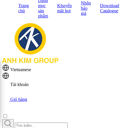
Danh
Nhận
Trang
mục
Khuyến
Download
báo
chủ
sản
mãi hot
Catalogue
giá
phẩm
Vietnamese
Tài khoản
Giỏ hàng