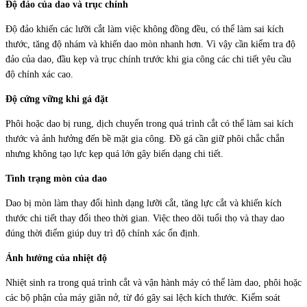
Độ đảo của dao và trục chính
Độ đảo khiến các lưỡi cắt làm việc không đồng đều, có thể làm sai kích
thước, tăng độ nhám và khiến dao mòn nhanh hơn. Vì vậy cần kiểm tra độ
đảo của dao, đầu kẹp và trục chính trước khi gia công các chi tiết yêu cầu
độ chính xác cao.
Độ cứng vững khi gá đặt
Phôi hoặc dao bị rung, dịch chuyển trong quá trình cắt có thể làm sai kích
thước và ảnh hưởng đến bề mặt gia công. Đồ gá cần giữ phôi chắc chắn
nhưng không tạo lực kẹp quá lớn gây biến dạng chi tiết.
Tình trạng mòn của dao
Dao bị mòn làm thay đổi hình dạng lưỡi cắt, tăng lực cắt và khiến kích
thước chi tiết thay đổi theo thời gian. Việc theo dõi tuổi thọ và thay dao
đúng thời điểm giúp duy trì độ chính xác ổn định.
Ảnh hưởng của nhiệt độ
Nhiệt sinh ra trong quá trình cắt và vận hành máy có thể làm dao, phôi hoặc
các bộ phận của máy giãn nở, từ đó gây sai lệch kích thước. Kiểm soát