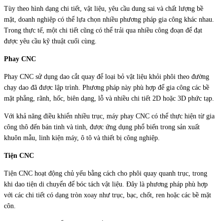
Tùy theo hình dạng chi tiết, vật liệu, yêu cầu dung sai và chất lượng bề
mặt, doanh nghiệp có thể lựa chọn nhiều phương pháp gia công khác nhau.
Trong thực tế, một chi tiết cũng có thể trải qua nhiều công đoạn để đạt
được yêu cầu kỹ thuật cuối cùng.
Phay CNC
Phay CNC sử dụng dao cắt quay để loại bỏ vật liệu khỏi phôi theo đường
chạy dao đã được lập trình. Phương pháp này phù hợp để gia công các bề
mặt phẳng, rãnh, hốc, biên dạng, lỗ và nhiều chi tiết 2D hoặc 3D phức tạp.
Với khả năng điều khiển nhiều trục, máy phay CNC có thể thực hiện từ gia
công thô đến bán tinh và tinh, được ứng dụng phổ biến trong sản xuất
khuôn mẫu, linh kiện máy, ô tô và thiết bị công nghiệp.
Tiện CNC
Tiện CNC hoạt động chủ yếu bằng cách cho phôi quay quanh trục, trong
khi dao tiện di chuyển để bóc tách vật liệu. Đây là phương pháp phù hợp
với các chi tiết có dạng tròn xoay như trục, bạc, chốt, ren hoặc các bề mặt
côn.