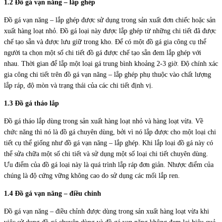
1.2 Đồ gá vạn năng – lắp ghép
Đồ gá vạn năng – lắp ghép được sử dụng trong sản xuất đơn chiếc hoặc sản
xuất hàng loạt nhỏ. Đồ gá loại này được lắp ghép từ những chi tiết đã được
chế tạo sẵn và được lưu giữ trong kho. Để có một đồ gá gia công cụ thể
người ta chọn một số chi tiết đồ gá được chế tạo sẵn đem lắp ghép với
nhau. Thời gian để lắp một loại gá trung bình khoảng 2-3 giờ. Độ chính xác
gia công chi tiết trên đồ gá vạn năng – lắp ghép phụ thuộc vào chất lượng
lắp ráp, độ mòn và trạng thái của các chi tiết định vị.
1.3 Đồ gá tháo lắp
Đồ gá tháo lắp dùng trong sản xuất hàng loạt nhỏ và hàng loạt vừa. Về
chức năng thì nó là đồ gá chuyên dùng, bởi vì nó lắp được cho một loại chi
tiết cụ thể giống như đồ gá vạn năng – lắp ghép. Khi lắp loại đồ gá này có
thể sửa chữa một số chi tiết và sử dụng một số loại chi tiết chuyên dùng.
Ưu điểm của đồ gá loại này là quá trình lắp ráp đơn giản. Nhược điểm của
chúng là độ cứng vững không cao do sử dụng các mối lắp ren.
1.4 Đồ gá vạn năng – điều chỉnh
Đồ gá vạn năng – điều chỉnh được dùng trong sản xuất hàng loạt vừa khi