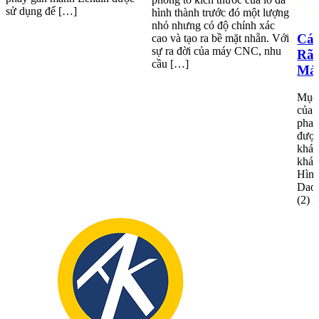
sử dụng để […]
hình thành trước đó một lượng
nhỏ nhưng có độ chính xác
Các
cao và tạo ra bề mặt nhẵn. Với
sự ra đời của máy CNC, nhu
Rãn
cầu […]
Má
Mục 
của 
phay
được
khác
khác
Hình
Dao 
(2) 