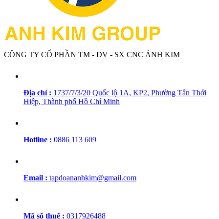
CÔNG TY CỔ PHẦN TM - DV - SX CNC ÁNH KIM
Địa chỉ :
1737/7/3/20 Quốc lộ 1A, KP2, Phường Tân Thới
Hiệp, Thành phố Hồ Chí Minh
Hotline :
0886 113 609
Email :
tapdoananhkim@gmail.com
Mã số thuế :
0317926488