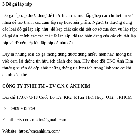
3 Đồ gá lắp ráp
Đồ gá lắp ráp được dùng để thực hiện các mối lắp ghép các chi tiết lại với
nhau để tạo thành các cụm lắp ráp hoặc sản phẩm. Người ta thường dùng
các loại đồ gá lắp ráp như: để kẹp chặt các chi tiết cơ sở của đơn vụ lắp ráp;
để gá đặt chính xác các chi tiết lắp ráp; để tạo biến dạng của các chi tiết lắp
ráp và để nén, ép khi lắp ráp có nhu cầu.
Đây là những loại đồ gá thông dụng được dùng nhiều hiện nay, mong bài
viết đem lại thông tin hữu ích dành cho bạn. Hãy theo dõi
CNC Ánh Kim
thường xuyên để cập nhật những thông tin hữu ích trong lĩnh vực cơ khí
chính xác nhé
CÔNG TY TNHH TM – DV C.N.C ÁNH KIM
Địa chỉ:1737/7/3/18 Quốc Lộ 1A, KP2, P.Tân Thới Hiệp, Q12, TP.HCM
ĐT: 0909 935 769
Email :
cty.cnc.anhkim@gmail.com
Website:
https://cncanhkim.com/