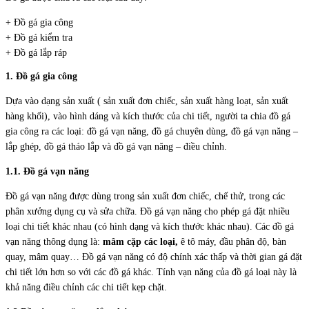
+ Đồ gá gia công
+ Đồ gá kiểm tra
+ Đồ gá lắp ráp
1. Đồ gá gia công
Dựa vào dạng sản xuất ( sản xuất đơn chiếc, sản xuất hàng loạt, sản xuất
hàng khối), vào hình dáng và kích thước của chi tiết, người ta chia đồ gá
gia công ra các loại: đồ gá vạn năng, đồ gá chuyên dùng, đồ gá vạn năng –
lắp ghép, đồ gá tháo lắp và đồ gá vạn năng – điều chỉnh.
1.1. Đồ gá vạn năng
Đồ gá vạn năng được dùng trong sản xuất đơn chiếc, chế thử, trong các
phân xưởng dụng cụ và sửa chữa. Đồ gá vạn năng cho phép gá đặt nhiều
loại chi tiết khác nhau (có hình dạng và kích thước khác nhau). Các đồ gá
vạn năng thông dụng là:
mâm cặp các loại,
ê tô máy, đầu phân độ, bàn
quay, mâm quay… Đồ gá vạn năng có độ chính xác thấp và thời gian gá đặt
chi tiết lớn hơn so với các đồ gá khác. Tính vạn năng của đồ gá loại này là
khả năng điều chỉnh các chi tiết kẹp chặt.