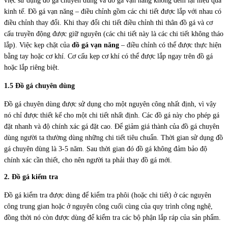
việc sử dụng đồ gá chuyên dùng và đồ gá vạn năng không đem lại hiệu quả
kinh tế. Đồ gá vạn năng – điều chỉnh gồm các chi tiết được lắp với nhau có
điều chỉnh thay đổi. Khi thay đổi chi tiết điều chỉnh thì thân đồ gá và cơ
cấu truyền động được giữ nguyên (các chi tiết này là các chi tiết không tháo
lắp). Việc kẹp chặt của
đồ gá vạn năng
– điều chỉnh có thể được thực hiện
bằng tay hoặc cơ khí. Cơ cấu kẹp cơ khí có thể được lắp ngay trên đồ gá
hoặc lắp riêng biệt.
1.5 Đồ gá chuyên dùng
Đồ gá chuyên dùng được sử dụng cho một nguyên công nhất định, vì vậy
nó chỉ được thiết kế cho một chi tiết nhất định. Các đồ gá này cho phép gá
đặt nhanh và độ chính xác gá đặt cao. Để giảm giá thành của đồ gá chuyên
dùng người ta thường dùng những chi tiết tiêu chuẩn. Thời gian sử dụng đồ
gá chuyên dùng là 3-5 năm. Sau thời gian đó đồ gá không đảm bảo độ
chính xác cần thiết, cho nên người ta phải thay đồ gá mới.
2. Đồ gá kiểm tra
Đồ gá kiểm tra được dùng để kiểm tra phôi (hoặc chi tiết) ở các nguyên
công trung gian hoặc ở nguyên công cuối cùng của quy trình công nghệ,
đồng thời nó còn được dùng để kiểm tra các bộ phận lắp ráp của sản phẩm.