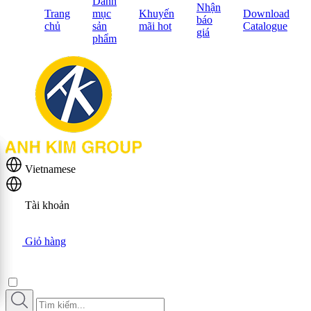
Danh
Nhận
Trang
mục
Khuyến
Download
báo
chủ
sản
mãi hot
Catalogue
giá
phẩm
Vietnamese
Tài khoản
Giỏ hàng