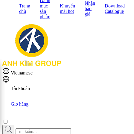
Danh
Nhận
Trang
mục
Khuyến
Download
báo
chủ
sản
mãi hot
Catalogue
giá
phẩm
Vietnamese
Tài khoản
Giỏ hàng