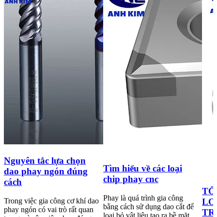
Nguyên tắc lựa chọn
Tìm hiểu về các loại
dao phay ngón đúng
chip phay cnc
cách
TỔ
Phay là quá trình gia công
Trong việc gia công cơ khí dao
LO
bằng cách sử dụng dao cắt để
phay ngón có vai trò rất quan
TR
loại bỏ vật liệu tạo ra bề mặt