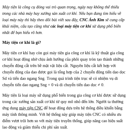
Máy tiện là công cụ đóng vai trò quan trọng, ngày nay không thể thiếu
trong các nhà máy hay xưởng sản xuất cơ khí. Nếu bạn đang tìm hiểu về
loại máy này thì hãy theo dõi bài viết sau đây,
CNC Ánh Kim
sẽ cung cấp
khái niệm, cấu tạo cũng như
các loại máy tiện cơ khí
sử dụng phổ biến
nhất để bạn hiểu rõ hơn.
Máy tiện cơ khí là gì?
Máy tiện cơ khí hay còn gọi máy tiện gia công cơ khí là kỹ thuật gia công
cơ khí hoạt động nhờ chịu ảnh hưởng của phôi quay tròn tạo thành những
chuyển động cắt trên bề mặt vật liệu cắt. Nguyên liệu cắt kết hợp với
chuyển động của dao được gọi là tổng hợp của 2 chuyển động tiến dao dọc
Sd và tiến dao ngang Sng. Trong quá trình tiện trục sẽ có nhiệm vụ di
chuyển tiến dao ngang Sng = 0 và di chuyển tiến dao dọc ≠ 0.
Máy tiện là loại máy sử dụng phổ biến trong gia công cơ khí được sử dụng
trong các xưởng sản xuất cơ khí từ quy mô nhỏ đến lớn. Người ta thường
ứng dụng
máy tiện CNC
để hoạt động dựa trên hệ thống điều khiển bằng
máy tính thông minh. Với hệ thống này giúp máy tiện CNC có nhiều ưu
điểm vượt trội hơn so với máy tiện truyền thống, giúp nâng cao hiệu suất
lao động và giảm thiểu chi phí sản xuất.