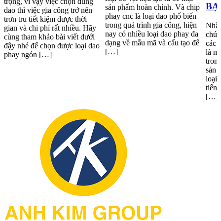
trọng, vì vậy việc chọn đúng
BẠ
sản phẩm hoàn chỉnh. Và chip
dao thì việc gia công trở nên
phay cnc là loại dao phổ biến
trơn tru tiết kiệm được thời
trong quá trình gia công, hiện
Nhắc
gian và chi phí rất nhiều. Hãy
nay có nhiều loại dao phay đa
chún
cùng tham khảo bài viết dưới
dạng về mẫu mã và cấu tạo để
các l
đậy nhé để chọn được loại dao
[…]
là m
phay ngón […]
tron
sản 
loại
tiến
[…]