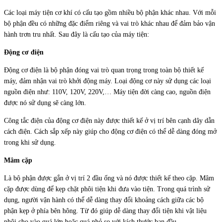
Các loại máy tiện cơ khí có cấu tạo gồm nhiều bộ phận khác nhau. Với mỗi
bộ phận đều có những đặc điểm riêng và vai trò khác nhau để đảm bảo vận
hành trơn tru nhất. Sau đây là cấu tạo của máy tiện:
Động cơ điện
Động cơ điện là bộ phận đóng vai trò quan trọng trong toàn bộ thiết kế
máy, đảm nhận vai trò khởi động máy. Loại động cơ này sử dụng các loại
nguồn điện như: 110V, 120V, 220V,… Máy tiện đời càng cao, nguồn điện
được nó sử dụng sẽ càng lớn.
Công tắc điện của động cơ điện này được thiết kế ở vị trí bên cạnh dây dẫn
cách điện. Cách sắp xếp này giúp cho động cơ điện có thể dễ dàng đóng mở
trong khi sử dụng.
Mâm cặp
Là bộ phận được gắn ở vị trí 2 đầu ống và nó được thiết kế theo cặp. Mâm
cặp được dùng để kẹp chặt phôi tiện khi đưa vào tiện. Trong quá trình sử
dụng, người vận hành có thể dễ dàng thay đổi khoảng cách giữa các bộ
phận kẹp ở phía bên hông. Từ đó giúp dễ dàng thay đổi tiện khi vật liệu
phôi cho vào quá lớn hoặc quá nhỏ so với kích thước ban đầu.