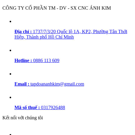
CÔNG TY CỔ PHẦN TM - DV - SX CNC ÁNH KIM
Địa chỉ :
1737/7/3/20 Quốc lộ 1A, KP2, Phường Tân Thới
Hiệp, Thành phố Hồ Chí Minh
Hotline :
0886 113 609
Email :
tapdoananhkim@gmail.com
Mã số thuế :
0317926488
Kết nối với chúng tôi