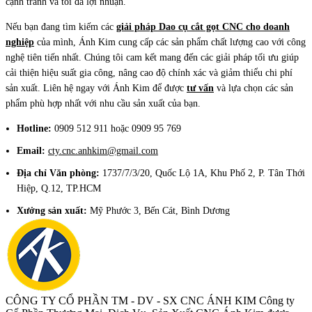
cạnh tranh và tối đa lợi nhuận.
Nếu bạn đang tìm kiếm các
giải pháp Dao cụ cắt gọt CNC cho doanh
nghiệp
của mình, Ánh Kim cung cấp các sản phẩm chất lượng cao với công
nghệ tiên tiến nhất. Chúng tôi cam kết mang đến các giải pháp tối ưu giúp
cải thiện hiệu suất gia công, nâng cao độ chính xác và giảm thiểu chi phí
sản xuất. Liên hệ ngay với Ánh Kim để được
tư vấn
và lựa chọn các sản
phẩm phù hợp nhất với nhu cầu sản xuất của bạn.
Hotline:
0909 512 911 hoặc 0909 95 769
Email:
cty.cnc.anhkim@gmail.com
Địa chỉ Văn phòng:
1737/7/3/20, Quốc Lộ 1A, Khu Phố 2, P. Tân Thới
Hiệp, Q.12, TP.HCM
Xưởng sản xuất:
Mỹ Phước 3, Bến Cát, Bình Dương
CÔNG TY CỔ PHẦN TM - DV - SX CNC ÁNH KIM
Công ty