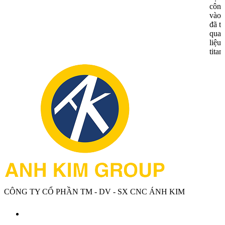
công
vào
đã t
quan
liệu
tita
CÔNG TY CỔ PHẦN TM - DV - SX CNC ÁNH KIM