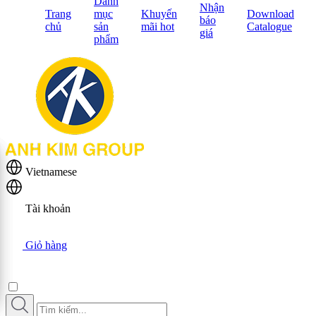
Danh
Nhận
Trang
mục
Khuyến
Download
báo
chủ
sản
mãi hot
Catalogue
giá
phẩm
Vietnamese
Tài khoản
Giỏ hàng