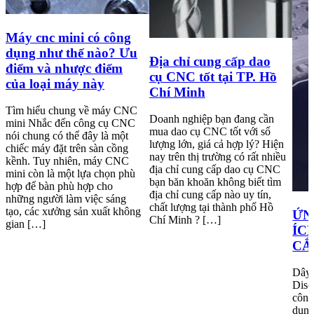
Máy cnc mini có công
dụng như thế nào? Ưu
Địa chỉ cung cấp dao
điểm và nhược điểm
cụ CNC tốt tại TP. Hồ
của loại máy này
Chí Minh
Tìm hiểu chung về máy CNC
Doanh nghiệp bạn đang cần
mini Nhắc đến công cụ CNC
mua dao cụ CNC tốt với số
nói chung có thể đây là một
lượng lớn, giá cả hợp lý? Hiện
chiếc máy đặt trên sàn cồng
nay trên thị trường có rất nhiều
kềnh. Tuy nhiên, máy CNC
địa chỉ cung cấp dao cụ CNC
mini còn là một lựa chọn phù
bạn băn khoăn không biết tìm
hợp để bàn phù hợp cho
địa chỉ cung cấp nào uy tín,
những người làm việc sáng
chất lượng tại thành phố Hồ
tạo, các xưởng sản xuất không
ỨN
Chí Minh ? […]
gian […]
ÍC
CẮ
Dây 
Disc
công
dụng