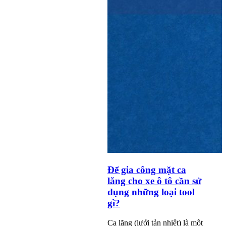
Để gia công mặt ca
lăng cho xe ô tô cần sử
dụng những loại tool
gì?
Ca lăng (lưới tản nhiệt) là một