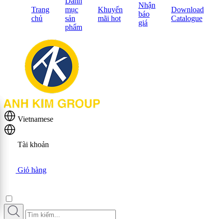
Danh
Nhận
Trang
mục
Khuyến
Download
báo
chủ
sản
mãi hot
Catalogue
giá
phẩm
Vietnamese
Tài khoản
Giỏ hàng