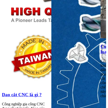
Côn
loại
Công
khái
dân 
pháp
cắt 
công
chế 
này t
Dao cắt CNC là gì ?
chín
Công nghiệp gia công CNC