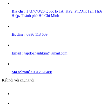
Địa chỉ :
1737/7/3/20 Quốc lộ 1A, KP2, Phường Tân Thới
Hiệp, Thành phố Hồ Chí Minh
Hotline :
0886 113 609
Email :
tapdoananhkim@gmail.com
Mã số thuế :
0317926488
Kết nối với chúng tôi