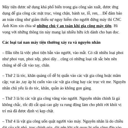
Máy tiện được sử dụng khá phổ biến trong gia công sản xuất, được ứng
dụng để gia công các mặt trục, vòng chặn, bánh xe, lỗ, ren,…Để đảm bảo
an toàn cũng như giảm thiểu sự nguy hiểm cho người đứng máy thì CNC
Ánh Kim xin chia sẽ
những chú ý an toàn khi gia công máy tiện
. Hi
vọng với những thông tin này mang lại nhiều hữu ích dành cho bạn đọc.
Các loại tai nan máy tiện thường xảy ra và nguyên nhân
– Đầu tiền là việc phoi tiện bắn vào người, vào mắt. Có rất nhiều loại phoi
như phoi vụn, phoi xếp, phoi dây…cũng có những loại rất sắc bén nên
chúng sẽ dễ cắt vào tay, chân.
– Thứ 2 là tóc, khăn quàng cổ dễ bị quấn vào các vật gia công hoặc mâm
cập; vạt áo ,tay áp bị cuốn vào các vật gia công hay các trục vít me. Nguyên
nhân chủ yếu là do tóc, khăn, quần áo không gọn gàng.
– Thứ 3 là bị các vật gia công văng vào người. Nguyên nhân chính là gá
không chắc, tốc độ cắt quá cao gây ra rung động làm cho phôi rời khỏi vị
trí mà đã được định vị kẹp chặt.
– Thứ 4 là vật gia công uốn quật người vào máy. Nguyên nhân là do chiều
dài của vật nhỏ, trục chính qúa dài nên khi vật quay bị uốn công đập vào