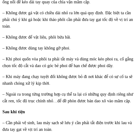
ống nối để kéo dài tay quay của chìa vặn mâm cặp.
– Không được gá vật có chiều dài nhỏ ra lớn quá quy định. Đặc biệt ta cần
phải chú ý khi gá hoặc khi tháo phôi cần phải đưa tay gạt tốc độ về vị trí an
toàn.
– Không được để vật liệu, phôi bừa bãi.
– Không được dùng tay không gỡ phoi.
– Khi phoi quốn vòa phôi ta phải tắt máy và dùng móc kéo phoi ra, cố gắng
chọn tốc độ cắt và dao có góc bẻ phoi để hạn chế được phoi dây.
– Khi máy đang chạy tuyệt đối không được bỏ đi nơi khác để có sự cố ta sẽ
nhanh chóng xử lý kịp thời.
– Ngoài ra trong từng trường hợp cụ thể ta lại có những quy định riêng như
cắt ren, tốc độ trục chính nhỏ…để đề phòn được bán dao xô vào mâm cặp.
Sau khi tiện
– Cần phải vệ sinh, lau máy sạch sẽ lưu ý cần phải tắt điện trước khi lau và
đưa tay gạt về vịt trí an toàn.