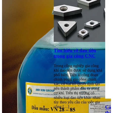
Tìm hiểu về dao tiện
trong gia công CNC
Trong công nghiệp gia công
khí dao tiện được sử dụng khá
phổ biến. Tiện là công đoạn
chính trong gia công chính
xác, có vai trò quyết định tạo
nên thành phẩm đầu ra trong
cơ khí. Trên thị trường có
nhiều loại dao tiện khác nhau
tùy theo yêu cầu của việc gia
công […]
Các
thô