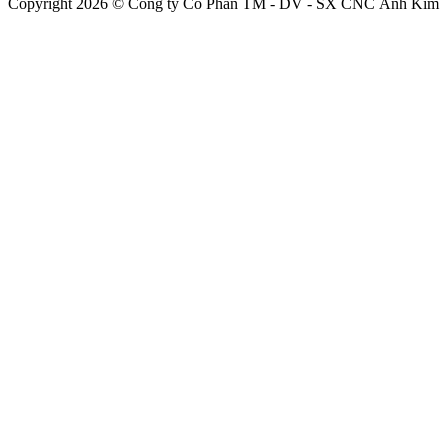
Copyright 2026 © Công ty Cổ Phần TM - DV - SX CNC Ánh Kim