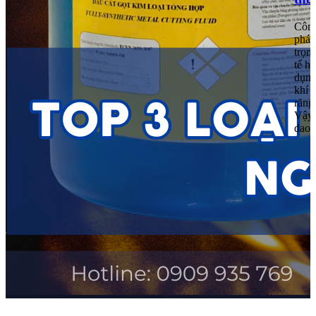
Công
phát
trọng
tế h
dụng
khí 
răng
Vậy 
dao 