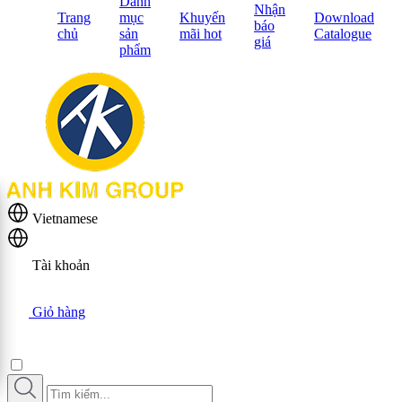
Danh
Nhận
Trang
mục
Khuyến
Download
báo
chủ
sản
mãi hot
Catalogue
giá
phẩm
Vietnamese
Tài khoản
Giỏ hàng