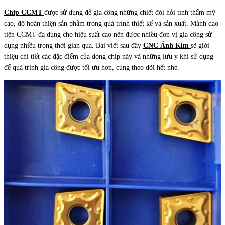
Chip CCMT
được sử dụng để gia công những chiết đòi hỏi tính thẩm mỹ
cao, độ hoàn thiện sản phẩm trong quá trình thiết kế và sản xuất. Mảnh dao
tiện CCMT đa dụng cho hiệu suất cao nên được nhiều đơn vị gia công sử
dụng nhiều trọng thời gian qua. Bài viết sau đây
CNC Ánh Kim
sẽ giới
thiệu chi tiết các đặc điểm của dòng chip này và những lưu ý khí sử dụng
để quá trình gia công được tối ưu hơn, cùng theo dõi hết nhé.