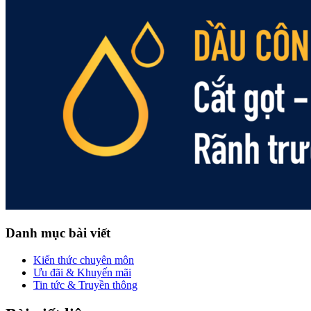
Danh mục bài viết
Kiến thức chuyên môn
Ưu đãi & Khuyến mãi
Tin tức & Truyền thông