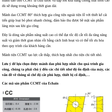
mảnh dao tiện CCMT là chịu được va đập lớn khả năng chống mài mòn cao
dù sử dụng trong khoảng thời gian dài.
Mảnh dao CCMT 80° thích hợp gia công tiện ngoài tiện lỗ với thiết kế cải
tiến giúp loại bỏ phoi nhanh chóng, đảm bảo thu được bề mặt sản phẩm
láng mịn sau khi gia công.
Đây là dòng sản phẩm năng suất cao có thể đạt tốc độ cắt tối đa tăng năng
suất và giảm thời gian nhàn rỗi bằng cách linh hoạt và có thể tối ưu hóa
theo quy trình của khách hàng cần.
Mảnh tiện CCMT tạo lực cắt thấp, thích hợp nhất cho tiện chi tiết nhỏ.
Lưu ý để lựa chọn được mảnh dao phù hợp nhất cho quá trình gia
công, chúng ta phải chú ý đến các chi tiết như độ ổn định của máy, các
vấn đề về thông số chế độ cắt phù hợp, thiết bị cố định,…
Các mã sản phẩm CCMT của Echain