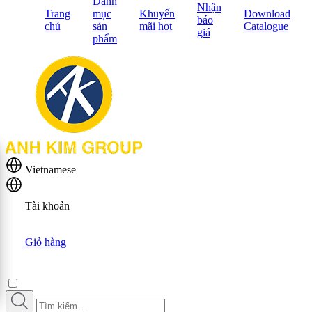
Danh
Nhận
Trang
mục
Khuyến
Download
báo
chủ
sản
mãi hot
Catalogue
giá
phẩm
Vietnamese
Tài khoản
Giỏ hàng