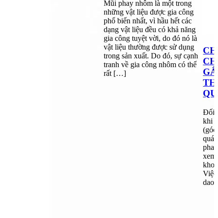
Mũi phay nhôm là một trong
những vật liệu được gia công
phổ biến nhất, vì hầu hết các
dạng vật liệu đều có khả năng
gia công tuyệt vời, do đó nó là
vật liệu thường được sử dụng
CH
trong sản xuất. Do đó, sự cạnh
CH
tranh về gia công nhôm có thể
GẮ
rất […]
TH
QU
Đối 
khi 
(góc
quá 
phay
xem 
khoả
Việc
dao 