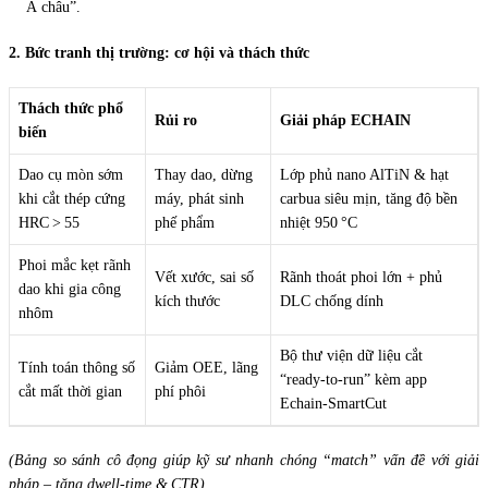
Á châu”.
2. Bức tranh thị trường: cơ hội và thách thức
Thách thức phổ
Rủi ro
Giải pháp ECHAIN
biến
Dao cụ mòn sớm
Thay dao, dừng
Lớp phủ nano AlTiN & hạt
khi cắt thép cứng
máy, phát sinh
carbua siêu mịn, tăng độ bền
HRC > 55
phế phẩm
nhiệt 950 °C
Phoi mắc kẹt rãnh
Vết xước, sai số
Rãnh thoát phoi lớn + phủ
dao khi gia công
kích thước
DLC chống dính
nhôm
Bộ thư viện dữ liệu cắt
Tính toán thông số
Giảm OEE, lãng
“ready‑to‑run” kèm app
cắt mất thời gian
phí phôi
Echain‑SmartCut
(Bảng so sánh cô đọng giúp kỹ sư nhanh chóng “match” vấn đề với giải
pháp – tăng dwell‑time & CTR).