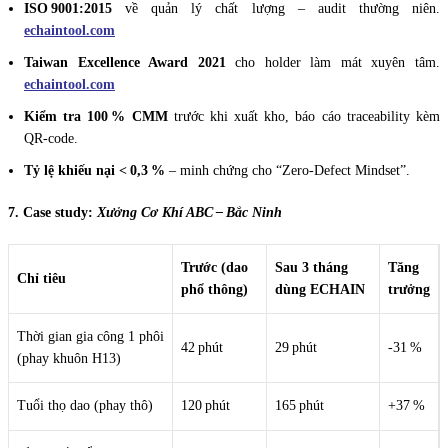
ISO 9001:2015
về quản lý chất lượng – audit thường niên.
echaintool.com
Taiwan Excellence Award 2021
cho holder làm mát xuyên tâm.
echaintool.com
Kiểm tra 100 % CMM
trước khi xuất kho, báo cáo traceability kèm
QR‑code.
Tỷ lệ khiếu nại < 0,3 %
– minh chứng cho “Zero‑Defect Mindset”.
7. Case study:
Xưởng Cơ Khí ABC – Bắc Ninh
Trước (dao
Sau 3 tháng
Tăng
Chỉ tiêu
phổ thông)
dùng ECHAIN
trưởng
Thời gian gia công 1 phôi
42 phút
29 phút
‑31 %
(phay khuôn H13)
Tuổi thọ dao (phay thô)
120 phút
165 phút
+37 %