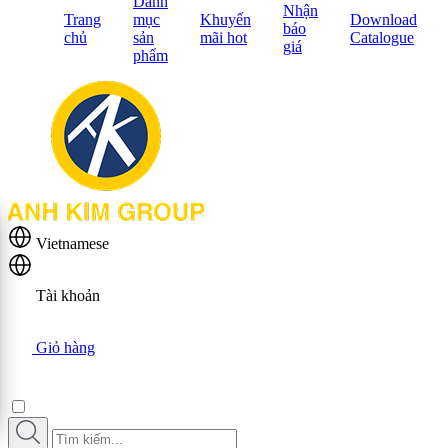
Danh
Nhận
Trang
mục
Khuyến
Download
báo
chủ
sản
mãi hot
Catalogue
giá
phẩm
Vietnamese
Tài khoản
Giỏ hàng