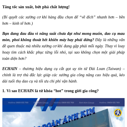
Tăng tốc sản xuất, bứt phá chất lượng!
(Bí quyết các xưởng cơ khí hàng đầu chọn để “về đích” nhanh hơn – bền
hơn – kinh tế hơn.)
Bạn đang đau đầu vì năng suất chưa đạt như mong muốn, dao cụ mau
mòn, phoi không thoát hết khiến máy hay phải dừng?
Đây là những vấn
đề quen thuộc mà nhiều xưởng cơ khí đang gặp phải mỗi ngày. Thay vì loay
hoay tìm cách khắc phục từng lỗi nhỏ, tại sao không chọn một giải pháp
toàn diện hơn?
ECHAIN
– thương hiệu dụng cụ cắt gọt uy tín từ Đài Loan (Taiwan) –
chính là trợ thủ đắc lực giúp các xưởng gia công nâng cao hiệu quả, kéo
dài tuổi thọ dao cụ và tối ưu chi phí vận hành.
1. Vì sao ECHAIN là từ khóa “hot” trong giới gia công?