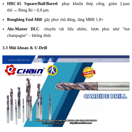
HRC 65 Square/Ball/Barrel
: phay khuôn thép cứng, giảm 2 pass
thô → Bóng Rz < 0,8 µm.
Roughing End‑Mill
: gãy phoi chủ động, tăng MRR 1,8×.
Alu‑Master DLC
: chuyên vật liệu nhôm, lượn phoi như “bọt
champagne” – không dính.
3.3 Mũi khoan & U‑Drill