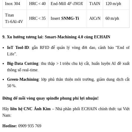
Inox 304
HRC < 40
End‑Mill
4F‑INOX
TiAlN
120 m/ph
Titan
HRC < 35
Insert
SNMG‑Ti
AlCrN
60 m/ph
Ti‑6Al‑4V
9. Xu hướng tương lai: Smart‑Machining 4.0 cùng ECHAIN
IoT Tool‑ID
: gắn RFID để quản lý vòng đời dao, cảnh báo “End of
Life”.
Big‑Data Cutting
: thu thập > 1 triệu chu kỳ cắt, huấn luyện AI đề xuất
thông số real‑time.
Green‑Machining
: lớp phủ thân thiện môi trường, giảm dung dịch cắt
50 %.
Đừng để mỗi vòng quay spindle phung phí lợi nhuận!
Hãy
liên hệ CNC Ánh Kim
– Nhà phân phối ECHAIN chính thức tại Việt
Nam:
Hotline:
0909 935 769