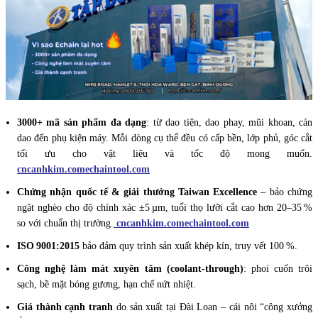
3000+ mã sản phẩm đa dạng
: từ dao tiện, dao phay, mũi khoan, cán
dao đến phụ kiện máy. Mỗi dòng cụ thể đều có cấp bền, lớp phủ, góc cắt
tối ưu cho vật liệu và tốc độ mong muốn.
cncanhkim.com
echaintool.com
Chứng nhận quốc tế & giải thưởng Taiwan Excellence
– bảo chứng
ngặt nghèo cho độ chính xác ±5 µm, tuổi thọ lưỡi cắt cao hơn 20–35 %
so với chuẩn thị trường.
cncanhkim.com
echaintool.com
ISO 9001:2015
bảo đảm quy trình sản xuất khép kín, truy vết 100 %.
Công nghệ làm mát xuyên tâm (coolant‑through)
: phoi cuốn trôi
sạch, bề mặt bóng gương, hạn chế nứt nhiệt.
Giá thành cạnh tranh
do sản xuất tại Đài Loan – cái nôi “công xưởng