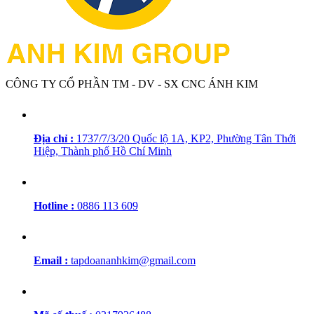
CÔNG TY CỔ PHẦN TM - DV - SX CNC ÁNH KIM
Địa chỉ :
1737/7/3/20 Quốc lộ 1A, KP2, Phường Tân Thới
Hiệp, Thành phố Hồ Chí Minh
Hotline :
0886 113 609
Email :
tapdoananhkim@gmail.com