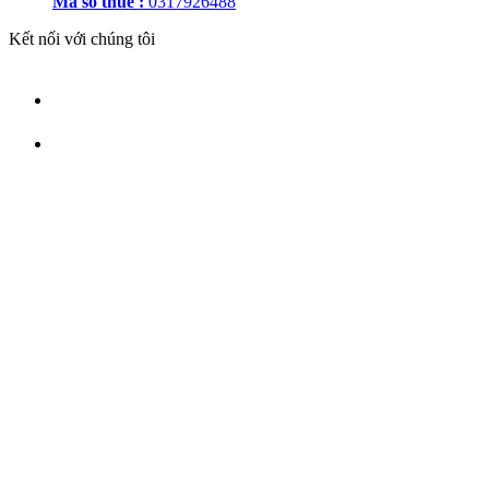
Mã số thuế :
0317926488
Kết nối với chúng tôi