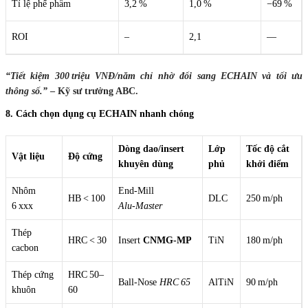
Tỉ lệ phế phẩm
3,2 %
1,0 %
−69 %
ROI
–
2,1
—
“Tiết kiệm 300 triệu VNĐ/năm chỉ nhờ đổi sang ECHAIN và tối ưu
thông số.”
– Kỹ sư trưởng ABC.
8. Cách chọn dụng cụ ECHAIN nhanh chóng
Dòng dao/insert
Lớp
Tốc độ cắt
Vật liệu
Độ cứng
khuyên dùng
phủ
khởi điểm
Nhôm
End‑Mill
HB < 100
DLC
250 m/ph
6 xxx
Alu‑Master
Thép
HRC < 30
Insert
CNMG‑MP
TiN
180 m/ph
cacbon
Thép cứng
HRC 50–
Ball‑Nose
HRC 65
AlTiN
90 m/ph
khuôn
60