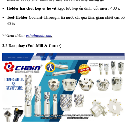
Holder hai chốt kẹp & hệ vít kẹp
: lực kẹp ổn định, đổi insert < 30 s.
Tool‑Holder Coolant‑Through
: tia nước cắt qua tâm, giảm nhiệt cục bộ
40 %.
>>Xem thêm:
echaintool.com
.
3.2 Dao phay (End‑Mill & Cutter)