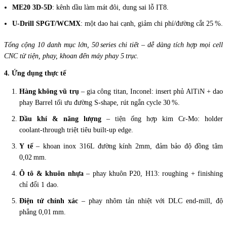
ME20 3D‑5D
: kênh dầu làm mát đôi, dung sai lỗ IT8.
U‑Drill SPGT/WCMX
: một dao hai cạnh, giảm chi phí/đường cắt 25 %.
Tổng cộng 10 danh mục lớn, 50 series chi tiết – dễ dàng tích hợp mọi cell
CNC từ tiện, phay, khoan đến máy phay 5 trục.
4. Ứng dụng thực tế
Hàng không vũ trụ
– gia công titan, Inconel: insert phủ AlTiN + dao
phay Barrel tối ưu đường S‑shape, rút ngắn cycle 30 %.
Dầu khí & năng lượng
– tiện ống hợp kim Cr‑Mo: holder
coolant‑through triệt tiêu built‑up edge.
Y tế
– khoan inox 316L đường kính 2mm, đảm bảo độ đồng tâm
0,02 mm.
Ô tô & khuôn nhựa
– phay khuôn P20, H13: roughing + finishing
chỉ đổi 1 dao.
Điện tử chính xác
– phay nhôm tản nhiệt với DLC end‑mill, độ
phẳng 0,01 mm.