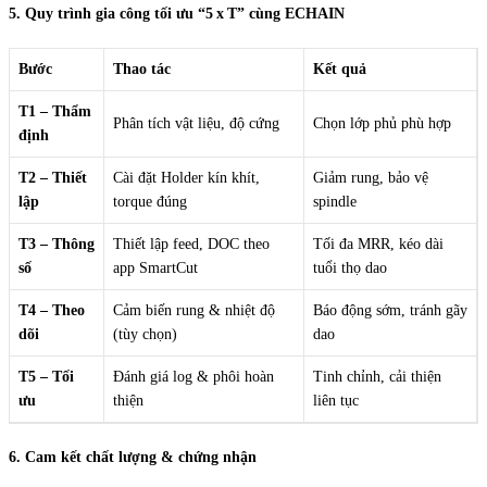
5. Quy trình gia công tối ưu “5 x T” cùng ECHAIN
Bước
Thao tác
Kết quả
T1 – Thẩm
Phân tích vật liệu, độ cứng
Chọn lớp phủ phù hợp
định
T2 – Thiết
Cài đặt Holder kín khít,
Giảm rung, bảo vệ
lập
torque đúng
spindle
T3 – Thông
Thiết lập feed, DOC theo
Tối đa MRR, kéo dài
số
app SmartCut
tuổi thọ dao
T4 – Theo
Cảm biến rung & nhiệt độ
Báo động sớm, tránh gãy
dõi
(tùy chọn)
dao
T5 – Tối
Đánh giá log & phôi hoàn
Tinh chỉnh, cải thiện
ưu
thiện
liên tục
6. Cam kết chất lượng & chứng nhận