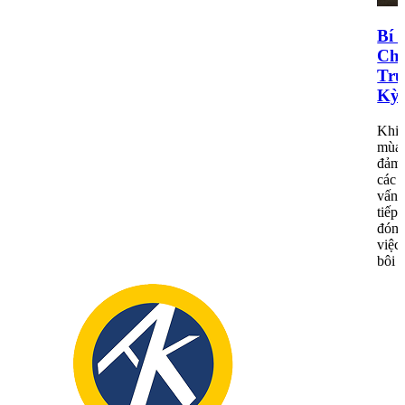
Bí 
Chấ
Trư
Kỳ
Khi 
mùa 
đảm 
các 
vấn 
tiếp
đóng
việc 
bôi 