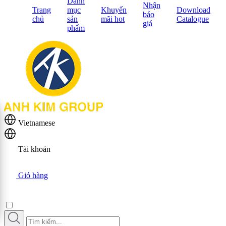
Danh
Nhận
Trang
mục
Khuyến
Download
báo
chủ
sản
mãi hot
Catalogue
giá
phẩm
Vietnamese
Tài khoản
Giỏ hàng