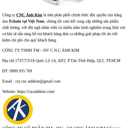
Công ty
CNC Ánh Kim
là nhà phân phối chính thức độc quyền của hãng
dao
Echain tại Việt Nam
, chúng tôi cam kết cung cấp những sản phẩm
chất lượng, với đội ngũ nhân viên có nhiều năm kinh nghiệm trong lĩnh vực
cơ khí sẽ sẵn sàng hỗ trợ khách hàng đưa ra những giải pháp tối ưu tiết
kiệm chi phí cho quý khách hàng.
CÔNG TY TNHH TM – DV C.N.C ÁNH KIM
Địa chỉ:1737/7/3/18 Quốc Lộ 1A, KP2, P.Tân Thới Hiệp, Q12, TP.HCM
ĐT: 0909 935 769
Email : cty.cnc.anhkim@gmail.com
Website: https://cncanhkim.com/