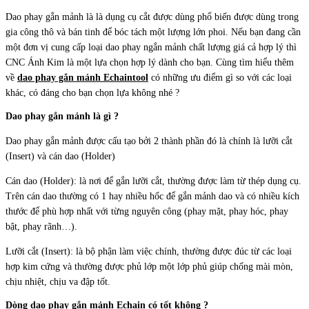
Dao phay gắn mảnh là là dụng cụ cắt được dùng phổ biến được dùng trong
gia công thô và bán tinh để bóc tách một lượng lớn phoi. Nếu bạn đang cần
một đơn vị cung cấp loại dao phay ngắn mảnh chất lượng giá cả hợp lý thì
CNC Ánh Kim là một lựa chọn hợp lý dành cho bạn. Cùng tìm hiểu thêm
về
dao phay gắn mảnh Echaintool
có những ưu điểm gì so với các loại
khác, có đáng cho bạn chọn lựa không nhé ?
Dao phay gắn mảnh là gì ?
Dao phay gắn mảnh được cấu tạo bởi 2 thành phần đó là chính là lưỡi cắt
(Insert) và cán dao (Holder)
Cán dao (Holder): là nơi để gắn lưỡi cắt, thường được làm từ thép dụng cụ.
Trên cán dao thường có 1 hay nhiều hốc để gắn mảnh dao và có nhiều kích
thước để phù hợp nhất với từng nguyên công (phay mặt, phay hóc, phay
bật, phay rãnh…).
Lưỡi cắt (Insert): là bộ phận làm việc chính, thường được đúc từ các loại
hợp kim cứng và thường được phủ lớp một lớp phủ giúp chống mài mòn,
chịu nhiệt, chịu va đập tốt.
Dòng dao phay gắn mảnh Echain có tốt không ?