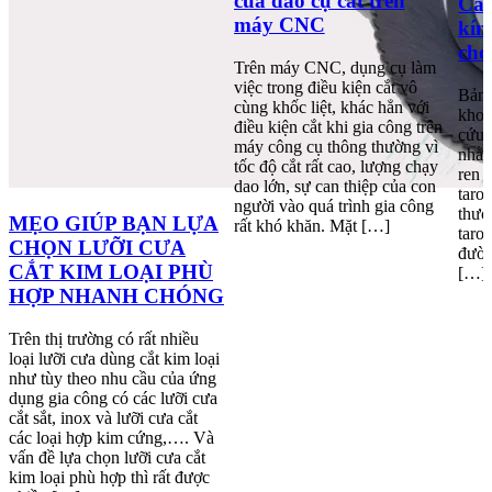
của dao cụ cắt trên
Các
máy CNC
kín
cho
Trên máy CNC, dụng cụ làm
việc trong điều kiện cắt vô
Bảng
cùng khốc liệt, khác hẳn với
khoa
điều kiện cắt khi gia công trên
cứu 
máy công cụ thông thường vì
nhằm
tốc độ cắt rất cao, lượng chạy
ren 
dao lớn, sự can thiệp của con
taro
người vào quá trình gia công
thướ
MẸO GIÚP BẠN LỰA
rất khó khăn. Mặt […]
taro
CHỌN LƯỠI CƯA
đườn
CẮT KIM LOẠI PHÙ
[…]
HỢP NHANH CHÓNG
Trên thị trường có rất nhiều
loại lưỡi cưa dùng cắt kim loại
như tùy theo nhu cầu của ứng
dụng gia công có các lưỡi cưa
cắt sắt, inox và lưỡi cưa cắt
các loại hợp kim cứng,…. Và
vấn đề lựa chọn lưỡi cưa cắt
kim loại phù hợp thì rất được