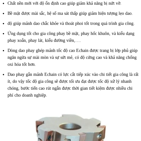
Chất nền mới với độ ổn định cao giúp giảm khả năng bị nứt vỡ.
Bề mặt được mài sắc, hệ số ma sát thấp giúp giảm hiện tượng lẹo dao.
độ giúp mảnh dao chắc khỏe và thoát phoi tốt trong quá trình gia công.
Ứng dụng tốt cho gia công phay bề mặt, phay hốc khuôn, và kiểu dạng
phay xoắn, phay lát, kiểu đường viền,….
Dòng dao phay ghép mảnh tốc độ cao Echain được trang bị lớp phủ giúp
ngăn ngừa sự mài mòn và sự sứt mẻ, có độ cứng cao và khả năng chống
oxi hóa tốt hơn.
Dao phay gắn mảnh Echain có lực cắt tiếp xúc vào chi tiết gia công là rất
ít, do vậy tốc độ gia công sẽ được tối ưu đạt được tốc độ xử lý nhanh
chóng, bước tiến cao rút ngắn được thời gian tiết kiệm được nhiều chi
phí cho doanh nghiệp.