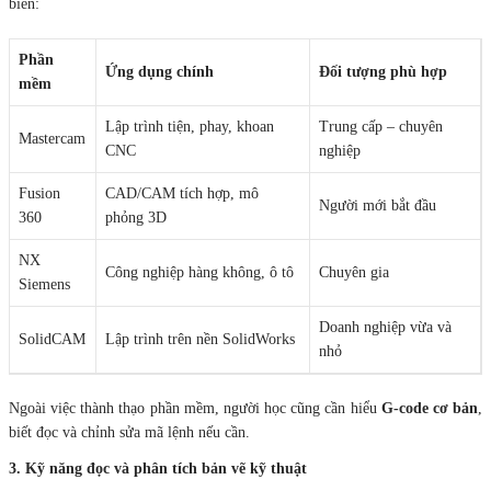
biến:
Phần
Ứng dụng chính
Đối tượng phù hợp
mềm
Lập trình tiện, phay, khoan
Trung cấp – chuyên
Mastercam
CNC
nghiệp
Fusion
CAD/CAM tích hợp, mô
Người mới bắt đầu
360
phỏng 3D
NX
Công nghiệp hàng không, ô tô
Chuyên gia
Siemens
Doanh nghiệp vừa và
SolidCAM
Lập trình trên nền SolidWorks
nhỏ
Ngoài việc thành thạo phần mềm, người học cũng cần hiểu
G-code cơ bản
,
biết đọc và chỉnh sửa mã lệnh nếu cần.
3. Kỹ năng đọc và phân tích bản vẽ kỹ thuật