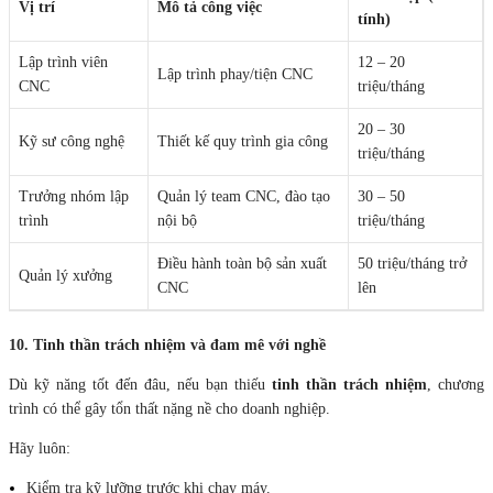
Vị trí
Mô tả công việc
tính)
Lập trình viên
12 – 20
Lập trình phay/tiện CNC
CNC
triệu/tháng
20 – 30
Kỹ sư công nghệ
Thiết kế quy trình gia công
triệu/tháng
Trưởng nhóm lập
Quản lý team CNC, đào tạo
30 – 50
trình
nội bộ
triệu/tháng
Điều hành toàn bộ sản xuất
50 triệu/tháng trở
Quản lý xưởng
CNC
lên
10. Tinh thần trách nhiệm và đam mê với nghề
Dù kỹ năng tốt đến đâu, nếu bạn thiếu
tinh thần trách nhiệm
, chương
trình có thể gây tổn thất nặng nề cho doanh nghiệp.
Hãy luôn:
Kiểm tra kỹ lưỡng trước khi chạy máy.