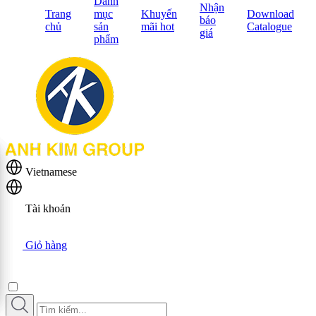
Danh
Nhận
Trang
mục
Khuyến
Download
báo
chủ
sản
mãi hot
Catalogue
giá
phẩm
Vietnamese
Tài khoản
Giỏ hàng