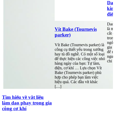
Dao
kim
điể
Dao 
là m
Vít Bake (Tournevis
cắt 
parker)
tron
ngón
Vít Bake (Tournevis parker) là
gia 
công cụ thiết yếu trong xưởng
để n
hay tủ đồ nghề. Có một số loại
ngườ
để thực hiện các công việc nhỏ
chi 
hàng ngày của bạn: Tự làm,
điện, cơ khí … Lựa chọn Vít
Bake (Tournevis parker) phù
hợp cho phép bạn làm việc
hiệu quả. Các đầu vít khác
[…]
Tìm hiểu về vật liệu
làm dao phay trong gia
công cơ khí