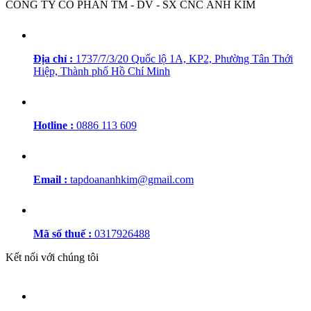
CÔNG TY CỔ PHẦN TM - DV - SX CNC ÁNH KIM
Địa chỉ :
1737/7/3/20 Quốc lộ 1A, KP2, Phường Tân Thới
Hiệp, Thành phố Hồ Chí Minh
Hotline :
0886 113 609
Email :
tapdoananhkim@gmail.com
Mã số thuế :
0317926488
Kết nối với chúng tôi