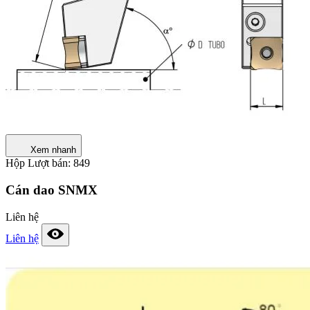
Xem nhanh
Hộp
Lượt bán: 849
Cán dao SNMX
Liên hệ
Liên hệ