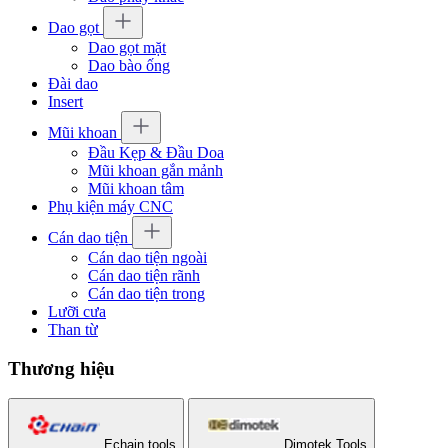
Dao gọt
Dao gọt mặt
Dao bào ống
Đài dao
Insert
Mũi khoan
Đầu Kẹp & Đầu Doa
Mũi khoan gắn mảnh
Mũi khoan tâm
Phụ kiện máy CNC
Cán dao tiện
Cán dao tiện ngoài
Cán dao tiện rãnh
Cán dao tiện trong
Lưỡi cưa
Than từ
Thương hiệu
Echain tools
Dimotek Tools