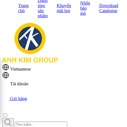
Danh
Nhận
Trang
mục
Khuyến
Download
báo
chủ
sản
mãi hot
Catalogue
giá
phẩm
Vietnamese
Tài khoản
Giỏ hàng