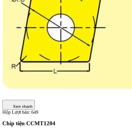
Xem nhanh
Hộp
Lượt bán: 649
Chíp tiện CCMT1204