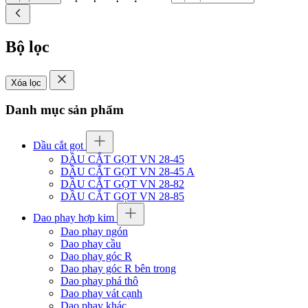
Bộ lọc
Xóa lọc
Danh mục sản phẩm
Dầu cắt gọt
DẦU CẮT GỌT VN 28-45
DẦU CẮT GỌT VN 28-45 A
DẦU CẮT GỌT VN 28-82
DẦU CẮT GỌT VN 28-85
Dao phay hợp kim
Dao phay ngón
Dao phay cầu
Dao phay góc R
Dao phay góc R bên trong
Dao phay phá thô
Dao phay vát cạnh
Dao phay khác