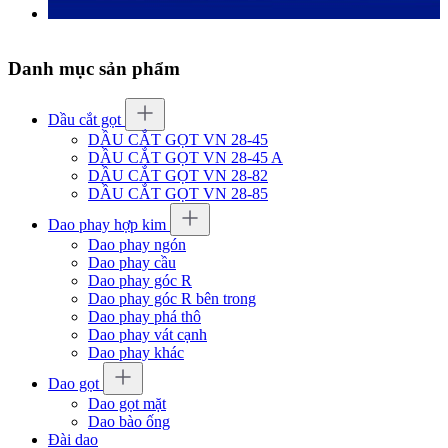
Danh mục sản phẩm
Dầu cắt gọt
DẦU CẮT GỌT VN 28-45
DẦU CẮT GỌT VN 28-45 A
DẦU CẮT GỌT VN 28-82
DẦU CẮT GỌT VN 28-85
Dao phay hợp kim
Dao phay ngón
Dao phay cầu
Dao phay góc R
Dao phay góc R bên trong
Dao phay phá thô
Dao phay vát cạnh
Dao phay khác
Dao gọt
Dao gọt mặt
Dao bào ống
Đài dao