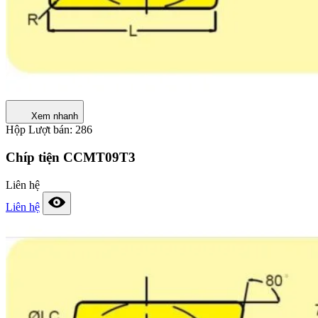
Xem nhanh
Hộp
Lượt bán: 286
Chíp tiện CCMT09T3
Liên hệ
Liên hệ