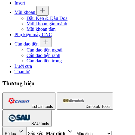
Insert
Mũi khoan
Đầu Kẹp & Đầu Doa
Mũi khoan gắn mảnh
Mũi khoan tâm
Phụ kiện máy CNC
Cán dao tiện
Cán dao tiện ngoài
Cán dao tiện rãnh
Cán dao tiện trong
Lưỡi cưa
Than từ
Thương hiệu
Echain tools
Dimotek Tools
SAU tools
Sắp xếp:
Mặc định
Bộ lọc