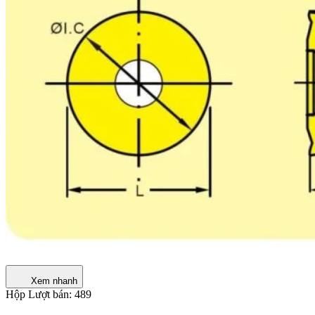
Xem nhanh
Hộp
Lượt bán: 489