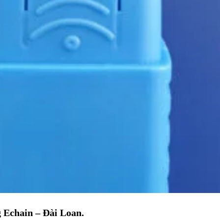
 Echain – Đài Loan.