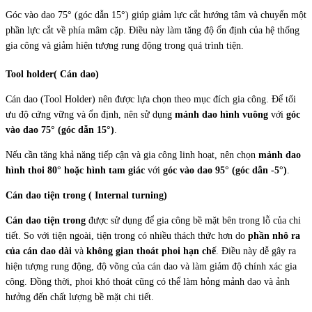
Góc vào dao 75° (góc dẫn 15°) giúp giảm lực cắt hướng tâm và chuyển một
phần lực cắt về phía mâm cặp. Điều này làm tăng độ ổn định của hệ thống
gia công và giảm hiện tượng rung động trong quá trình tiện.
Tool holder( Cán dao)
Cán dao (Tool Holder) nên được lựa chọn theo mục đích gia công. Để tối
ưu độ cứng vững và ổn định, nên sử dụng
mảnh dao hình vuông
với
góc
vào dao 75° (góc dẫn 15°)
.
Nếu cần tăng khả năng tiếp cận và gia công linh hoạt, nên chọn
mảnh dao
hình thoi 80° hoặc hình tam giác
với
góc vào dao 95° (góc dẫn -5°)
.
Cán dao tiện trong ( Internal turning)
Cán dao tiện trong
được sử dụng để gia công bề mặt bên trong lỗ của chi
tiết. So với tiện ngoài, tiện trong có nhiều thách thức hơn do
phần nhô ra
của cán dao dài
và
không gian thoát phoi hạn chế
. Điều này dễ gây ra
hiện tượng rung động, độ võng của cán dao và làm giảm độ chính xác gia
công. Đồng thời, phoi khó thoát cũng có thể làm hỏng mảnh dao và ảnh
hưởng đến chất lượng bề mặt chi tiết.