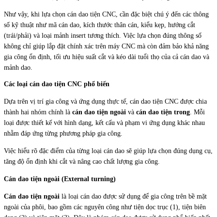
Như vậy, khi lựa chọn cán dao tiện CNC, cần đặc biệt chú ý đến các thông
số kỹ thuật như mã cán dao, kích thước thân cán, kiểu kẹp, hướng cắt
(trái/phải) và loại mảnh insert tương thích. Việc lựa chọn đúng thông số
không chỉ giúp lắp đặt chính xác trên máy CNC mà còn đảm bảo khả năng
gia công ổn định, tối ưu hiệu suất cắt và kéo dài tuổi thọ của cả cán dao và
mảnh dao.
Các loại cán dao tiện CNC phổ biến
Dựa trên vị trí gia công và ứng dụng thực tế, cán dao tiện CNC được chia
thành hai nhóm chính là
cán dao tiện ngoài
và
cán dao tiện trong
. Mỗi
loại được thiết kế với hình dạng, kết cấu và phạm vi ứng dụng khác nhau
nhằm đáp ứng từng phương pháp gia công.
Việc hiểu rõ đặc điểm của từng loại cán dao sẽ giúp lựa chọn đúng dụng cụ,
tăng độ ổn định khi cắt và nâng cao chất lượng gia công.
Cán dao tiện ngoài (External turning)
Cán dao tiện ngoài
là loại cán dao được sử dụng để gia công trên bề mặt
ngoài của phôi, bao gồm các nguyên công như tiện dọc trục (1), tiện biên