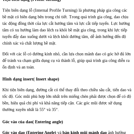
Tiện biên dạng lỗ (Internal Profile Turning)
là phương pháp gia công các
bề mặt có biên dạng bên trong chi tiết. Trong quá trình gia công, dao chịu
tác động đồng thời của
lực cắt hướng tâm
và
lực cắt tiếp tuyến
. Lực hướng
tâm có xu hướng làm dao lệch ra khỏi bề mặt gia công, trong khi lực tiếp
tuyến đẩy dao xuống dưới và lệch khỏi đường tâm, dễ ảnh hưởng đến độ
chính xác và chất lượng bề mặt.
Đối với các lỗ có đường kính nhỏ, cần lựa chọn
mảnh dao có góc hở đủ lớn
để tránh va chạm giữa dụng cụ và thành lỗ, giúp quá trình gia công diễn ra
ổn định và an toàn.
Hình dạng insert( Insert shape)
Khi tiện biên dạng, đường cắt có thể thay đổi theo chiều sâu cắt, tiến dao và
tốc độ. Góc mũi phù hợp lớn nhất trên miếng chèn phải được chọn để có độ
bền, hiệu quả chi phí và khả năng tiếp cận. Các góc mũi được sử dụng
thường xuyên nhất là 55° và 35°.
Góc vào của dao( Entering angle)
Góc vào dao (Entering Angle)
và
bán kính mũi mảnh dao
ảnh hưởng