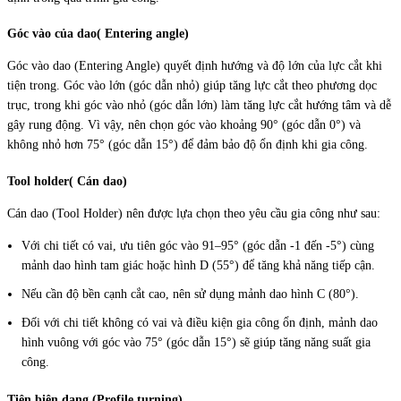
Góc vào của dao( Entering angle)
Góc vào dao (Entering Angle) quyết định hướng và độ lớn của lực cắt khi
tiện trong. Góc vào lớn (góc dẫn nhỏ) giúp tăng lực cắt theo phương dọc
trục, trong khi góc vào nhỏ (góc dẫn lớn) làm tăng lực cắt hướng tâm và dễ
gây rung động. Vì vậy, nên chọn góc vào khoảng 90° (góc dẫn 0°) và
không nhỏ hơn 75° (góc dẫn 15°) để đảm bảo độ ổn định khi gia công.
Tool holder( Cán dao)
Cán dao (Tool Holder) nên được lựa chọn theo yêu cầu gia công như sau:
Với chi tiết có vai, ưu tiên góc vào 91–95° (góc dẫn -1 đến -5°) cùng
mảnh dao hình tam giác hoặc hình D (55°) để tăng khả năng tiếp cận.
Nếu cần độ bền cạnh cắt cao, nên sử dụng mảnh dao hình C (80°).
Đối với chi tiết không có vai và điều kiện gia công ổn định, mảnh dao
hình vuông với góc vào 75° (góc dẫn 15°) sẽ giúp tăng năng suất gia
công.
Tiện biên dạng (Profile turning)