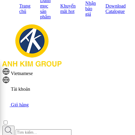
Danh
Nhận
Trang
mục
Khuyến
Download
báo
chủ
sản
mãi hot
Catalogue
giá
phẩm
Vietnamese
Tài khoản
Giỏ hàng