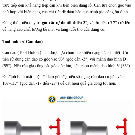
trực tiếp đến khả năng tiếp cận khi tiện biên dạng lỗ. Cần lựa chọn góc vào
phù hợp với biên dạng của chi tiết để đảm bảo quá trình gia công ổn định.
Đồng thời, nên duy trì
góc cắt tự do tối thiểu 2°
, và ưu tiên
từ 7° trở lên
để nâng cao chất lượng bề mặt và tăng tuổi thọ của dụng cụ.
Tool holder( Cán dao)
Cán dao (Tool Holder) nên được lựa chọn theo biên dạng của chi tiết. Ưu
tiên sử dụng cán dao có góc vào 93° (góc dẫn -3°) với mảnh dao hình D
(55°). Nếu cần gia công các góc dốc lớn, nên chọn mảnh dao hình V (35°).
Để định hình mặt hoặc để làm góc độ, nên sử dụng cán dao có góc vào
107–117° (góc dẫn -17 đến -27°) để đạt hiệu quả gia công tốt hơn.