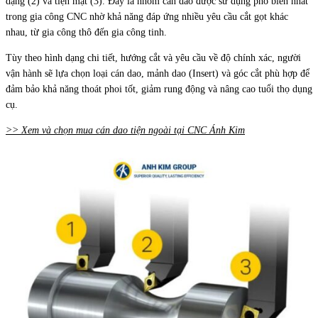
dạng (2) và tiện mặt (3). Đây là nhóm cán dao được sử dụng phổ biến nhất
trong gia công CNC nhờ khả năng đáp ứng nhiều yêu cầu cắt gọt khác
nhau, từ gia công thô đến gia công tinh.
Tùy theo hình dạng chi tiết, hướng cắt và yêu cầu về độ chính xác, người
vận hành sẽ lựa chọn loại cán dao, mảnh dao (Insert) và góc cắt phù hợp để
đảm bảo khả năng thoát phoi tốt, giảm rung động và nâng cao tuổi thọ dụng
cụ.
>> Xem và chọn mua cán dao tiện ngoài tại CNC Ánh Kim