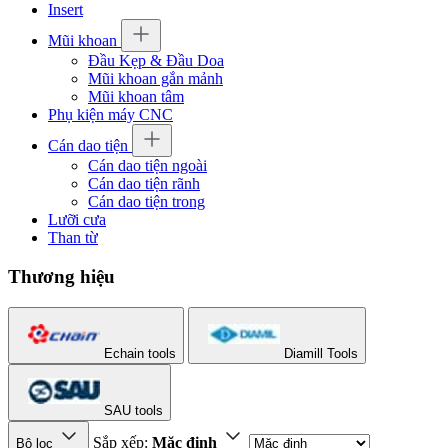
Insert
Mũi khoan
Đầu Kẹp & Đầu Doa
Mũi khoan gắn mảnh
Mũi khoan tâm
Phụ kiện máy CNC
Cán dao tiện
Cán dao tiện ngoài
Cán dao tiện rãnh
Cán dao tiện trong
Lưỡi cưa
Than từ
Thương hiệu
Echain tools
Diamill Tools
SAU tools
Sắp xếp:
Mặc định
Bộ lọc