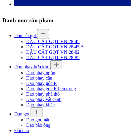
Danh mục sản phẩm
Dầu cắt gọt
DẦU CẮT GỌT VN 28-45
DẦU CẮT GỌT VN 28-45 A
DẦU CẮT GỌT VN 28-82
DẦU CẮT GỌT VN 28-85
Dao phay hợp kim
Dao phay ngón
Dao phay cầu
Dao phay góc R
Dao phay góc R bên trong
Dao phay phá thô
Dao phay vát cạnh
Dao phay khác
Dao gọt
Dao gọt mặt
Dao bào ống
Đài dao