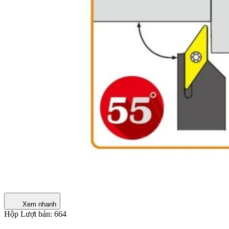
Xem nhanh
Hộp
Lượt bán: 664