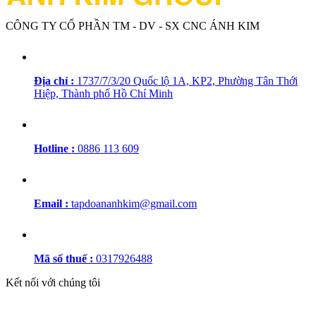
CÔNG TY CỔ PHẦN TM - DV - SX CNC ÁNH KIM
Địa chỉ :
1737/7/3/20 Quốc lộ 1A, KP2, Phường Tân Thới
Hiệp, Thành phố Hồ Chí Minh
Hotline :
0886 113 609
Email :
tapdoananhkim@gmail.com
Mã số thuế :
0317926488
Kết nối với chúng tôi