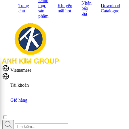
Danh
Nhận
Trang
mục
Khuyến
Download
báo
chủ
sản
mãi hot
Catalogue
giá
phẩm
Vietnamese
Tài khoản
Giỏ hàng