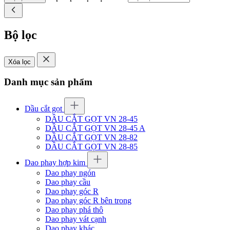
Bộ lọc
Xóa lọc
Danh mục sản phẩm
Dầu cắt gọt
DẦU CẮT GỌT VN 28-45
DẦU CẮT GỌT VN 28-45 A
DẦU CẮT GỌT VN 28-82
DẦU CẮT GỌT VN 28-85
Dao phay hợp kim
Dao phay ngón
Dao phay cầu
Dao phay góc R
Dao phay góc R bên trong
Dao phay phá thô
Dao phay vát cạnh
Dao phay khác