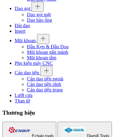
Dao gọt
Dao gọt mặt
Dao bào ống
Đài dao
Insert
Mũi khoan
Đầu Kẹp & Đầu Doa
Mũi khoan gắn mảnh
Mũi khoan tâm
Phụ kiện máy CNC
Cán dao tiện
Cán dao tiện ngoài
Cán dao tiện rãnh
Cán dao tiện trong
Lưỡi cưa
Than từ
Thương hiệu
Echain tools
Diamill Tools