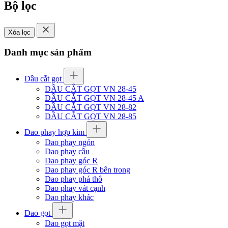
Bộ lọc
Xóa lọc
Danh mục sản phẩm
Dầu cắt gọt
DẦU CẮT GỌT VN 28-45
DẦU CẮT GỌT VN 28-45 A
DẦU CẮT GỌT VN 28-82
DẦU CẮT GỌT VN 28-85
Dao phay hợp kim
Dao phay ngón
Dao phay cầu
Dao phay góc R
Dao phay góc R bên trong
Dao phay phá thô
Dao phay vát cạnh
Dao phay khác
Dao gọt
Dao gọt mặt