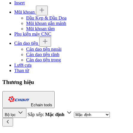
Insert
Mũi khoan
Đầu Kẹp & Đầu Doa
Mũi khoan gắn mảnh
Mũi khoan tâm
Phụ kiện máy CNC
Cán dao tiện
Cán dao tiện ngoài
Cán dao tiện rãnh
Cán dao tiện trong
Lưỡi cưa
Than từ
Thương hiệu
Echain tools
Sắp xếp:
Mặc định
Bộ lọc