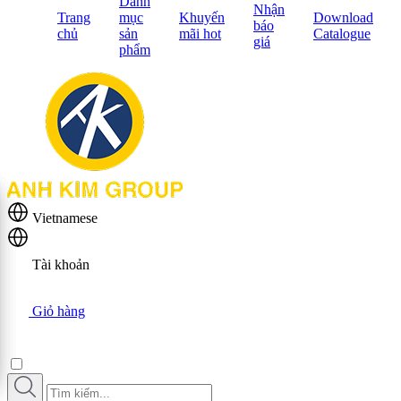
Danh
Nhận
Trang
mục
Khuyến
Download
báo
chủ
sản
mãi hot
Catalogue
giá
phẩm
Vietnamese
Tài khoản
Giỏ hàng