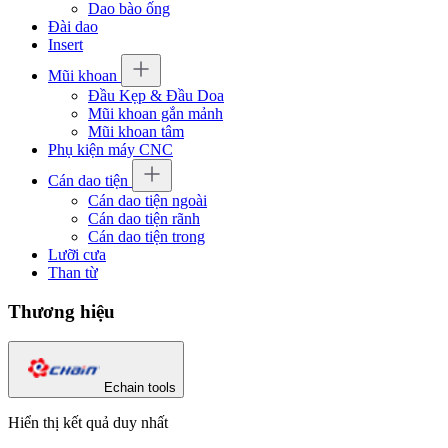
Dao bào ống
Đài dao
Insert
Mũi khoan
Đầu Kẹp & Đầu Doa
Mũi khoan gắn mảnh
Mũi khoan tâm
Phụ kiện máy CNC
Cán dao tiện
Cán dao tiện ngoài
Cán dao tiện rãnh
Cán dao tiện trong
Lưỡi cưa
Than từ
Thương hiệu
Echain tools
Hiển thị kết quả duy nhất