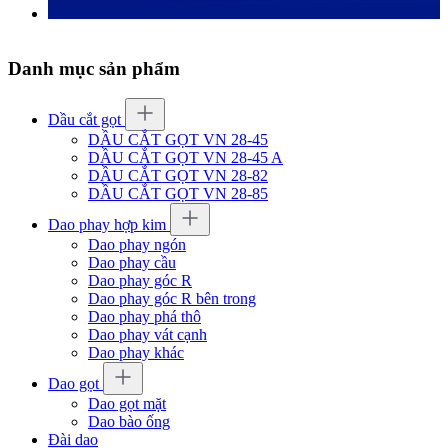
Danh mục sản phẩm
Dầu cắt gọt
DẦU CẮT GỌT VN 28-45
DẦU CẮT GỌT VN 28-45 A
DẦU CẮT GỌT VN 28-82
DẦU CẮT GỌT VN 28-85
Dao phay hợp kim
Dao phay ngón
Dao phay cầu
Dao phay góc R
Dao phay góc R bên trong
Dao phay phá thô
Dao phay vát cạnh
Dao phay khác
Dao gọt
Dao gọt mặt
Dao bào ống
Đài dao