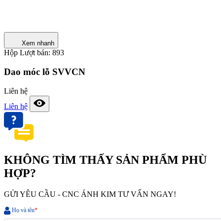
Xem nhanh
Hộp
Lượt bán: 893
Dao móc lỗ SVVCN
Liên hệ
Liên hệ
KHÔNG TÌM THẤY SẢN PHẨM PHÙ
HỢP?
GỬI YÊU CẦU - CNC ÁNH KIM TƯ VẤN NGAY!
Họ và tên
*