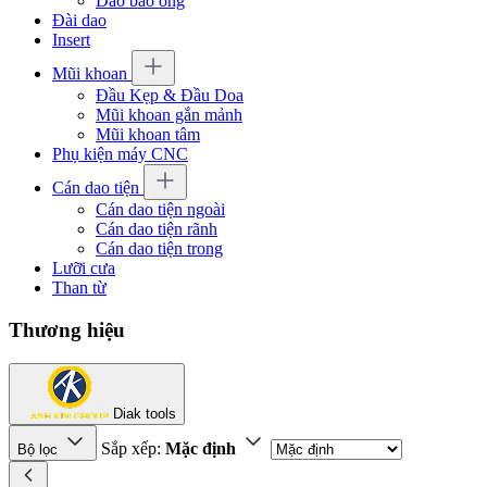
Dao bào ống
Đài dao
Insert
Mũi khoan
Đầu Kẹp & Đầu Doa
Mũi khoan gắn mảnh
Mũi khoan tâm
Phụ kiện máy CNC
Cán dao tiện
Cán dao tiện ngoài
Cán dao tiện rãnh
Cán dao tiện trong
Lưỡi cưa
Than từ
Thương hiệu
Diak tools
Sắp xếp:
Mặc định
Bộ lọc