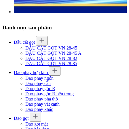
Danh mục sản phẩm
Dầu cắt gọt
DẦU CẮT GỌT VN 28-45
DẦU CẮT GỌT VN 28-45 A
DẦU CẮT GỌT VN 28-82
DẦU CẮT GỌT VN 28-85
Dao phay hợp kim
Dao phay ngón
Dao phay cầu
Dao phay góc R
Dao phay góc R bên trong
Dao phay phá thô
Dao phay vát cạnh
Dao phay khác
Dao gọt
Dao gọt mặt