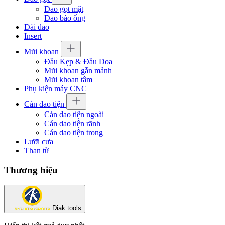
Dao gọt mặt
Dao bào ống
Đài dao
Insert
Mũi khoan
Đầu Kẹp & Đầu Doa
Mũi khoan gắn mảnh
Mũi khoan tâm
Phụ kiện máy CNC
Cán dao tiện
Cán dao tiện ngoài
Cán dao tiện rãnh
Cán dao tiện trong
Lưỡi cưa
Than từ
Thương hiệu
Diak tools