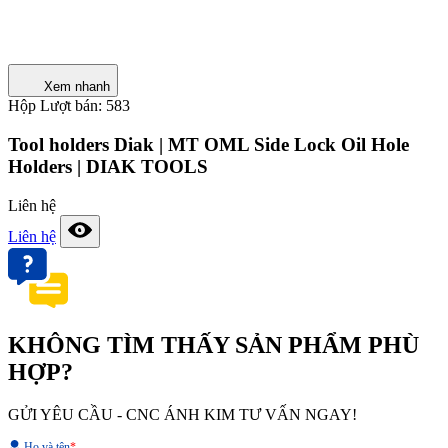
Xem nhanh
Hộp
Lượt bán: 583
Tool holders Diak | MT OML Side Lock Oil Hole
Holders | DIAK TOOLS
Liên hệ
Liên hệ
KHÔNG TÌM THẤY SẢN PHẨM PHÙ
HỢP?
GỬI YÊU CẦU - CNC ÁNH KIM TƯ VẤN NGAY!
Họ và tên
*