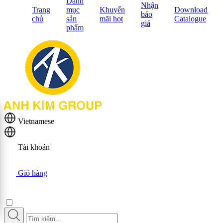
Danh
Nhận
Trang
mục
Khuyến
Download
báo
chủ
sản
mãi hot
Catalogue
giá
phẩm
Vietnamese
Tài khoản
Giỏ hàng