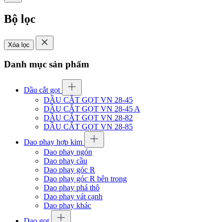
Bộ lọc
Xóa lọc
Danh mục sản phẩm
Dầu cắt gọt
DẦU CẮT GỌT VN 28-45
DẦU CẮT GỌT VN 28-45 A
DẦU CẮT GỌT VN 28-82
DẦU CẮT GỌT VN 28-85
Dao phay hợp kim
Dao phay ngón
Dao phay cầu
Dao phay góc R
Dao phay góc R bên trong
Dao phay phá thô
Dao phay vát cạnh
Dao phay khác
Dao gọt