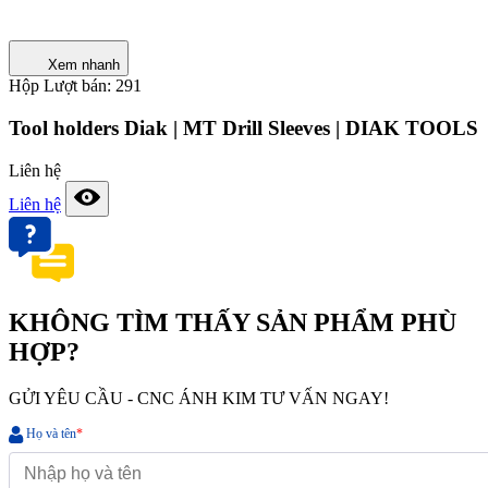
Xem nhanh
Hộp
Lượt bán: 291
Tool holders Diak | MT Drill Sleeves | DIAK TOOLS
Liên hệ
Liên hệ
KHÔNG TÌM THẤY SẢN PHẨM PHÙ
HỢP?
GỬI YÊU CẦU - CNC ÁNH KIM TƯ VẤN NGAY!
Họ và tên
*