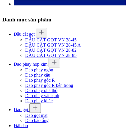
Danh mục sản phẩm
Dầu cắt gọt
DẦU CẮT GỌT VN 28-45
DẦU CẮT GỌT VN 28-45 A
DẦU CẮT GỌT VN 28-82
DẦU CẮT GỌT VN 28-85
Dao phay hợp kim
Dao phay ngón
Dao phay cầu
Dao phay góc R
Dao phay góc R bên trong
Dao phay phá thô
Dao phay vát cạnh
Dao phay khác
Dao gọt
Dao gọt mặt
Dao bào ống
Đài dao