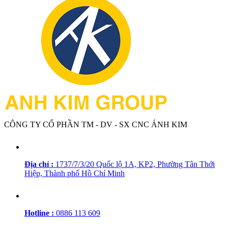
CÔNG TY CỔ PHẦN TM - DV - SX CNC ÁNH KIM
Địa chỉ :
1737/7/3/20 Quốc lộ 1A, KP2, Phường Tân Thới
Hiệp, Thành phố Hồ Chí Minh
Hotline :
0886 113 609