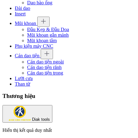
Dao bào ống
Đài dao
Insert
Mũi khoan
Đầu Kẹp & Đầu Doa
Mũi khoan gắn mảnh
Mũi khoan tâm
Phụ kiện máy CNC
Cán dao tiện
Cán dao tiện ngoài
Cán dao tiện rãnh
Cán dao tiện trong
Lưỡi cưa
Than từ
Thương hiệu
Diak tools
Hiển thị kết quả duy nhất