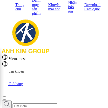
Danh
Nhận
Trang
mục
Khuyến
Download
báo
chủ
sản
mãi hot
Catalogue
giá
phẩm
Vietnamese
Tài khoản
Giỏ hàng