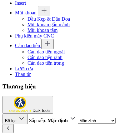
Insert
Mũi khoan
Đầu Kẹp & Đầu Doa
Mũi khoan gắn mảnh
Mũi khoan tâm
Phụ kiện máy CNC
Cán dao tiện
Cán dao tiện ngoài
Cán dao tiện rãnh
Cán dao tiện trong
Lưỡi cưa
Than từ
Thương hiệu
Diak tools
Sắp xếp:
Mặc định
Bộ lọc