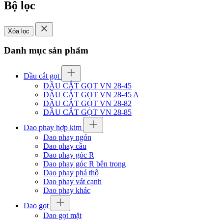
Bộ lọc
Xóa lọc
Danh mục sản phẩm
Dầu cắt gọt
DẦU CẮT GỌT VN 28-45
DẦU CẮT GỌT VN 28-45 A
DẦU CẮT GỌT VN 28-82
DẦU CẮT GỌT VN 28-85
Dao phay hợp kim
Dao phay ngón
Dao phay cầu
Dao phay góc R
Dao phay góc R bên trong
Dao phay phá thô
Dao phay vát cạnh
Dao phay khác
Dao gọt
Dao gọt mặt