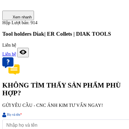
Xem nhanh
Hộp
Lượt bán: 914
Tool holders Diak| ER Collets | DIAK TOOLS
Liên hệ
Liên hệ
KHÔNG TÌM THẤY SẢN PHẨM PHÙ
HỢP?
GỬI YÊU CẦU - CNC ÁNH KIM TƯ VẤN NGAY!
Họ và tên
*