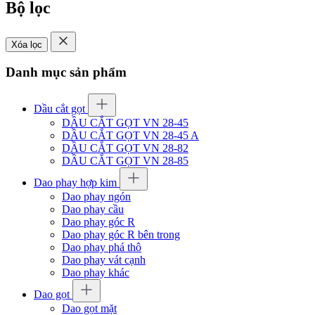
Bộ lọc
Xóa lọc
Danh mục sản phẩm
Dầu cắt gọt
DẦU CẮT GỌT VN 28-45
DẦU CẮT GỌT VN 28-45 A
DẦU CẮT GỌT VN 28-82
DẦU CẮT GỌT VN 28-85
Dao phay hợp kim
Dao phay ngón
Dao phay cầu
Dao phay góc R
Dao phay góc R bên trong
Dao phay phá thô
Dao phay vát cạnh
Dao phay khác
Dao gọt
Dao gọt mặt