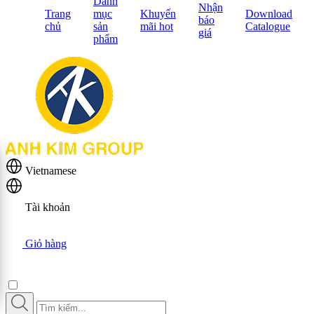
Danh
Nhận
Trang
mục
Khuyến
Download
báo
chủ
sản
mãi hot
Catalogue
giá
phẩm
Vietnamese
Tài khoản
Giỏ hàng