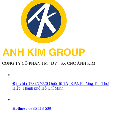
CÔNG TY CỔ PHẦN TM - DV - SX CNC ÁNH KIM
Địa chỉ :
1737/7/3/20 Quốc lộ 1A, KP2, Phường Tân Thới
Hiệp, Thành phố Hồ Chí Minh
Hotline :
0886 113 609