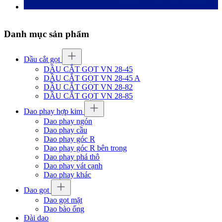
Danh mục sản phẩm
Dầu cắt gọt
DẦU CẮT GỌT VN 28-45
DẦU CẮT GỌT VN 28-45 A
DẦU CẮT GỌT VN 28-82
DẦU CẮT GỌT VN 28-85
Dao phay hợp kim
Dao phay ngón
Dao phay cầu
Dao phay góc R
Dao phay góc R bên trong
Dao phay phá thô
Dao phay vát cạnh
Dao phay khác
Dao gọt
Dao gọt mặt
Dao bào ống
Đài dao