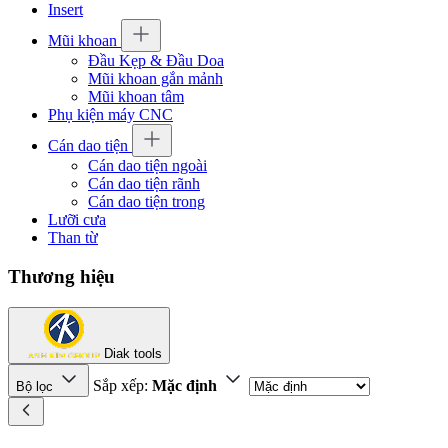
Insert
Mũi khoan
Đầu Kẹp & Đầu Doa
Mũi khoan gắn mảnh
Mũi khoan tâm
Phụ kiện máy CNC
Cán dao tiện
Cán dao tiện ngoài
Cán dao tiện rãnh
Cán dao tiện trong
Lưỡi cưa
Than từ
Thương hiệu
Diak tools
Sắp xếp:
Mặc định
Bộ lọc