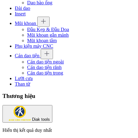
Dao bào ống
Đài dao
Insert
Mũi khoan
Đầu Kẹp & Đầu Doa
Mũi khoan gắn mảnh
Mũi khoan tâm
Phụ kiện máy CNC
Cán dao tiện
Cán dao tiện ngoài
Cán dao tiện rãnh
Cán dao tiện trong
Lưỡi cưa
Than từ
Thương hiệu
Diak tools
Hiển thị kết quả duy nhất