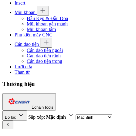
Insert
Mũi khoan
Đầu Kẹp & Đầu Doa
Mũi khoan gắn mảnh
Mũi khoan tâm
Phụ kiện máy CNC
Cán dao tiện
Cán dao tiện ngoài
Cán dao tiện rãnh
Cán dao tiện trong
Lưỡi cưa
Than từ
Thương hiệu
Echain tools
Sắp xếp:
Mặc định
Bộ lọc