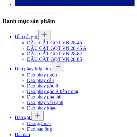
Danh mục sản phẩm
Dầu cắt gọt
DẦU CẮT GỌT VN 28-45
DẦU CẮT GỌT VN 28-45 A
DẦU CẮT GỌT VN 28-82
DẦU CẮT GỌT VN 28-85
Dao phay hợp kim
Dao phay ngón
Dao phay cầu
Dao phay góc R
Dao phay góc R bên trong
Dao phay phá thô
Dao phay vát cạnh
Dao phay khác
Dao gọt
Dao gọt mặt
Dao bào ống
Đài dao