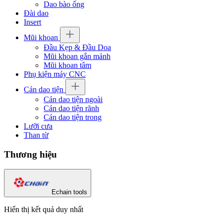
Dao bào ống
Đài dao
Insert
Mũi khoan
Đầu Kẹp & Đầu Doa
Mũi khoan gắn mảnh
Mũi khoan tâm
Phụ kiện máy CNC
Cán dao tiện
Cán dao tiện ngoài
Cán dao tiện rãnh
Cán dao tiện trong
Lưỡi cưa
Than từ
Thương hiệu
Echain tools
Hiển thị kết quả duy nhất