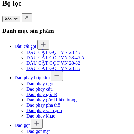
Bộ lọc
Xóa lọc
Danh mục sản phẩm
Dầu cắt gọt
DẦU CẮT GỌT VN 28-45
DẦU CẮT GỌT VN 28-45 A
DẦU CẮT GỌT VN 28-82
DẦU CẮT GỌT VN 28-85
Dao phay hợp kim
Dao phay ngón
Dao phay cầu
Dao phay góc R
Dao phay góc R bên trong
Dao phay phá thô
Dao phay vát cạnh
Dao phay khác
Dao gọt
Dao gọt mặt