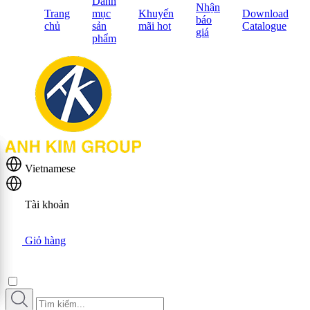
Danh
Nhận
Trang
mục
Khuyến
Download
báo
chủ
sản
mãi hot
Catalogue
giá
phẩm
Vietnamese
Tài khoản
Giỏ hàng