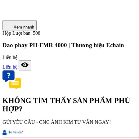
Xem nhanh
Hộp
Lượt bán: 508
Dao phay PH-FMR 4000 | Thương hiệu Echain
Liên hệ
Liên hệ
KHÔNG TÌM THẤY SẢN PHẨM PHÙ
HỢP?
GỬI YÊU CẦU - CNC ÁNH KIM TƯ VẤN NGAY!
Họ và tên
*