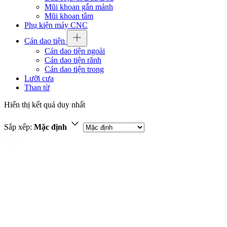
Mũi khoan gắn mảnh
Mũi khoan tâm
Phụ kiện máy CNC
Cán dao tiện
Cán dao tiện ngoài
Cán dao tiện rãnh
Cán dao tiện trong
Lưỡi cưa
Than từ
Hiển thị kết quả duy nhất
Sắp xếp:
Mặc định