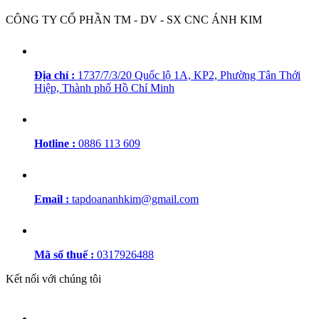
CÔNG TY CỔ PHẦN TM - DV - SX CNC ÁNH KIM
Địa chỉ :
1737/7/3/20 Quốc lộ 1A, KP2, Phường Tân Thới
Hiệp, Thành phố Hồ Chí Minh
Hotline :
0886 113 609
Email :
tapdoananhkim@gmail.com
Mã số thuế :
0317926488
Kết nối với chúng tôi