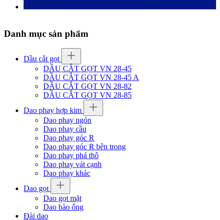
Danh mục sản phẩm
Dầu cắt gọt
DẦU CẮT GỌT VN 28-45
DẦU CẮT GỌT VN 28-45 A
DẦU CẮT GỌT VN 28-82
DẦU CẮT GỌT VN 28-85
Dao phay hợp kim
Dao phay ngón
Dao phay cầu
Dao phay góc R
Dao phay góc R bên trong
Dao phay phá thô
Dao phay vát cạnh
Dao phay khác
Dao gọt
Dao gọt mặt
Dao bào ống
Đài dao