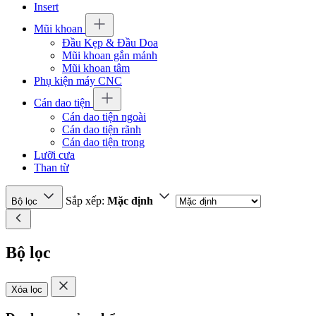
Insert
Mũi khoan
Đầu Kẹp & Đầu Doa
Mũi khoan gắn mảnh
Mũi khoan tâm
Phụ kiện máy CNC
Cán dao tiện
Cán dao tiện ngoài
Cán dao tiện rãnh
Cán dao tiện trong
Lưỡi cưa
Than từ
Sắp xếp:
Mặc định
Bộ lọc
Bộ lọc
Xóa lọc