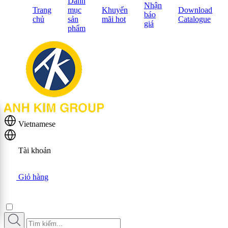
Danh
Nhận
Trang
mục
Khuyến
Download
báo
chủ
sản
mãi hot
Catalogue
giá
phẩm
Vietnamese
Tài khoản
Giỏ hàng