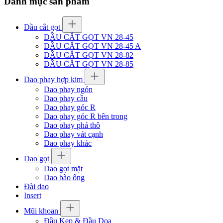
Danh mục sản phẩm
Dầu cắt gọt
DẦU CẮT GỌT VN 28-45
DẦU CẮT GỌT VN 28-45 A
DẦU CẮT GỌT VN 28-82
DẦU CẮT GỌT VN 28-85
Dao phay hợp kim
Dao phay ngón
Dao phay cầu
Dao phay góc R
Dao phay góc R bên trong
Dao phay phá thô
Dao phay vát cạnh
Dao phay khác
Dao gọt
Dao gọt mặt
Dao bào ống
Đài dao
Insert
Mũi khoan
Đầu Kẹp & Đầu Doa