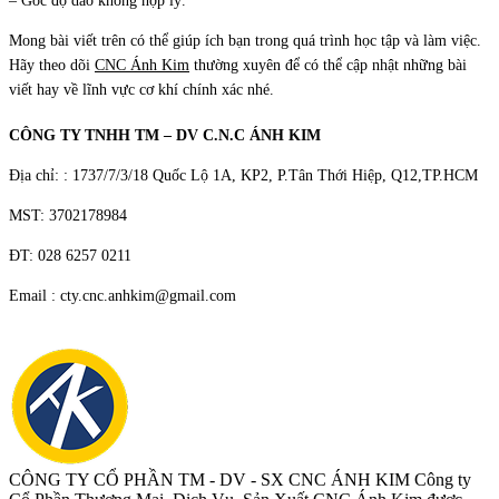
– Góc độ dao không hợp lý.
Mong bài viết trên có thể giúp ích bạn trong quá trình học tập và làm việc.
Hãy theo dõi
CNC Ánh Kim
thường xuyên để có thể cập nhật những bài
viết hay về lĩnh vực cơ khí chính xác nhé.
CÔNG TY TNHH TM – DV C.N.C ÁNH KIM
Địa chỉ: : 1737/7/3/18 Quốc Lộ 1A, KP2, P.Tân Thới Hiệp, Q12,TP.HCM
MST: 3702178984
ĐT: 028 6257 0211
Email : cty.cnc.anhkim@gmail.com
CÔNG TY CỔ PHẦN TM - DV - SX CNC ÁNH KIM
Công ty