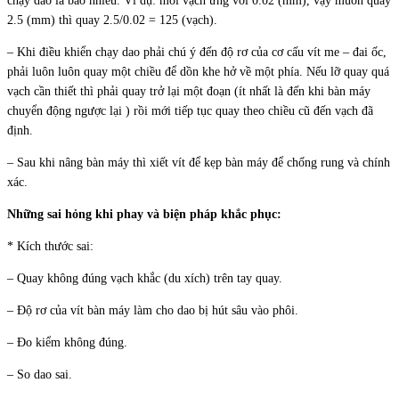
chạy dao là bao nhiêu. Ví dụ: mỗi vạch ứng với 0.02 (mm), vậy muốn quay
2.5 (mm) thì quay 2.5/0.02 = 125 (vạch).
– Khi điều khiển chạy dao phải chú ý đến độ rơ của cơ cấu vít me – đai ốc,
phải luôn luôn quay một chiều để dồn khe hở về một phía. Nếu lỡ quay quá
vạch cần thiết thì phải quay trở lại một đoạn (ít nhất là đến khi bàn máy
chuyển động ngược lại ) rồi mới tiếp tục quay theo chiều cũ đến vạch đã
định.
– Sau khi nâng bàn máy thì xiết vít để kẹp bàn máy để chống rung và chính
xác.
Những sai hỏng khi phay và biện pháp khắc phục:
* Kích thước sai:
– Quay không đúng vạch khắc (du xích) trên tay quay.
– Độ rơ của vít bàn máy làm cho dao bị hút sâu vào phôi.
– Đo kiểm không đúng.
– So dao sai.