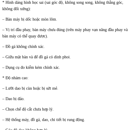
* Hình dáng hình học sai (sai góc độ, không song song, không thẳng góc,
không đối xứng):
– Bàn máy bị dốc hoặc mòn lõm.
– Vị trí đầu phay, bàn máy chưa đúng (trên máy phay vạn năng đầu phay và
bàn máy có thể quay được).
– Đồ gá không chính xác.
– Giữa mặt bàn và đế đồ gá có dính phoi.
– Dụng cụ đo kiểm kém chính xác.
* Độ nhám cao:
– Lưỡi dao bị cùn hoặc bị sứt mẻ.
– Dao bị đảo.
– Chọn chế độ cắt chưa hợp lý.
– Hệ thống máy, đồ gá, dao, chi tiết bị rung động.