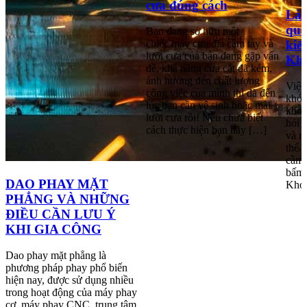
cưa đúng cách
Làm
qua
Bạn đang sở hữu một
kiế
chiếc máy cưa đĩa cầm tay và
lưỡi cưa của bạn đang gặp vấn
Kh
đề, khả năng cưa cắt đã kém,
ảnh hưởng đến chất lượng
Việc
công việc của mình thì đã đến
khó 
lúc bạn cần vệ sinh hoặc mài
khoa
lưỡi cưa rồi! Nếu chưa biết
hỏi 
cách thực hiện bạn hãy […]
và m
thể 
cầm 
bấm,
DAO PHAY MẶT
Khoa
PHẲNG VÀ NHỮNG
ĐIỀU CẦN LƯU Ý
KHI GIA CÔNG
Dao phay mặt phẳng là
phương pháp phay phổ biến
hiện nay, được sử dụng nhiều
trong hoạt động của máy phay
cơ, máy phay CNC, trung tâm