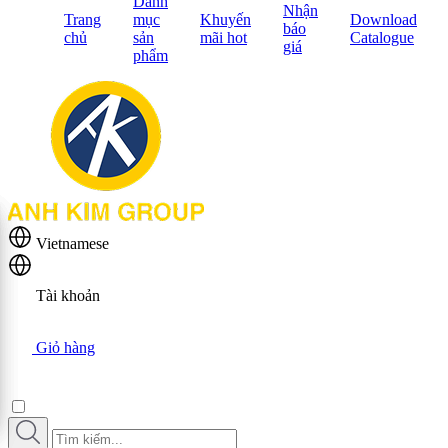
Danh
Nhận
Trang
mục
Khuyến
Download
báo
chủ
sản
mãi hot
Catalogue
giá
phẩm
Vietnamese
Tài khoản
Giỏ hàng