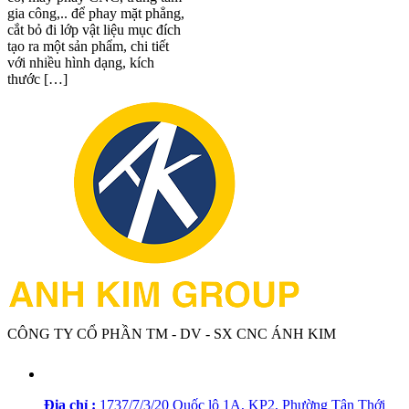
gia công,.. để phay mặt phẳng,
cắt bỏ đi lớp vật liệu mục đích
tạo ra một sản phẩm, chi tiết
với nhiều hình dạng, kích
thước […]
CÔNG TY CỔ PHẦN TM - DV - SX CNC ÁNH KIM
Địa chỉ :
1737/7/3/20 Quốc lộ 1A, KP2, Phường Tân Thới