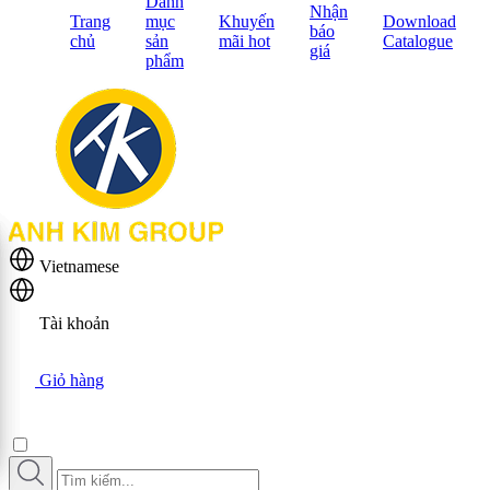
Danh
Nhận
Trang
mục
Khuyến
Download
báo
chủ
sản
mãi hot
Catalogue
giá
phẩm
Vietnamese
Tài khoản
Giỏ hàng