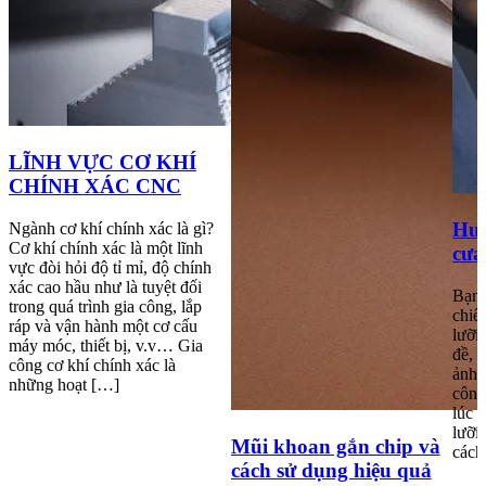
LĨNH VỰC CƠ KHÍ
CHÍNH XÁC CNC
Hướ
Ngành cơ khí chính xác là gì?
Cơ khí chính xác là một lĩnh
cưa
vực đòi hỏi độ tỉ mỉ, độ chính
xác cao hầu như là tuyệt đối
Bạn 
trong quá trình gia công, lắp
chiế
ráp và vận hành một cơ cấu
lưỡi
máy móc, thiết bị, v.v… Gia
đề, 
công cơ khí chính xác là
ảnh 
những hoạt […]
công
lúc 
lưỡi
Mũi khoan gắn chip và
cách
cách sử dụng hiệu quả