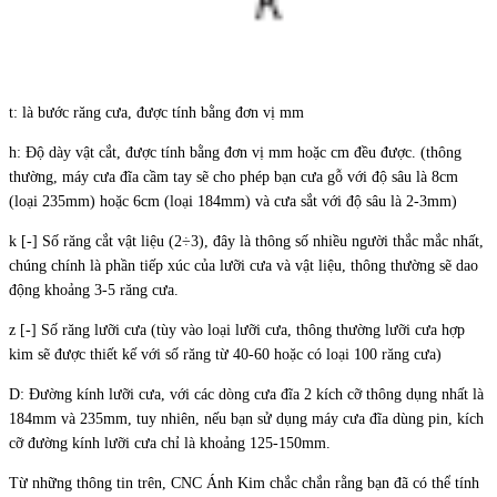
t: là bước răng cưa, được tính bằng đơn vị mm
h: Độ dày vật cắt, được tính bằng đơn vị mm hoặc cm đều được. (thông
thường, máy cưa đĩa cầm tay sẽ cho phép bạn cưa gỗ với độ sâu là 8cm
(loại 235mm) hoặc 6cm (loại 184mm) và cưa sắt với độ sâu là 2-3mm)
k [-] Số răng cắt vật liệu (2÷3), đây là thông số nhiều người thắc mắc nhất,
chúng chính là phần tiếp xúc của lưỡi cưa và vật liệu, thông thường sẽ dao
động khoảng 3-5 răng cưa.
z [-] Số răng lưỡi cưa (tùy vào loại lưỡi cưa, thông thường lưỡi cưa hợp
kim sẽ được thiết kế với số răng từ 40-60 hoặc có loại 100 răng cưa)
D: Đường kính lưỡi cưa, với các dòng cưa đĩa 2 kích cỡ thông dụng nhất là
184mm và 235mm, tuy nhiên, nếu bạn sử dụng máy cưa đĩa dùng pin, kích
cỡ đường kính lưỡi cưa chỉ là khoảng 125-150mm.
Từ những thông tin trên, CNC Ánh Kim chắc chắn rằng bạn đã có thể tính