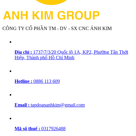
CÔNG TY CỔ PHẦN TM - DV - SX CNC ÁNH KIM
Địa chỉ :
1737/7/3/20 Quốc lộ 1A, KP2, Phường Tân Thới
Hiệp, Thành phố Hồ Chí Minh
Hotline :
0886 113 609
Email :
tapdoananhkim@gmail.com
Mã số thuế :
0317926488