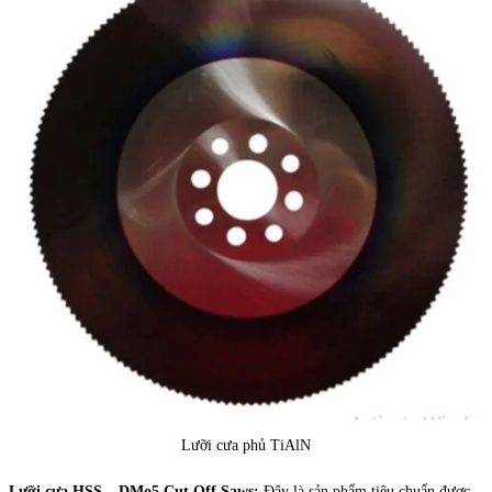
Lưỡi cưa phủ TiAlN
Lưỡi cưa HSS – DMo5 Cut Off Saws:
Đây là sản phẩm tiêu chuẩn được