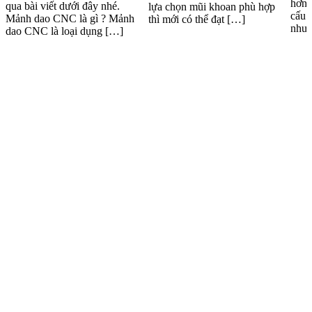
hơn 
qua bài viết dưới đây nhé.
lựa chọn mũi khoan phù hợp
cấu 
Mảnh dao CNC là gì ? Mảnh
thì mới có thể đạt […]
như 
dao CNC là loại dụng […]