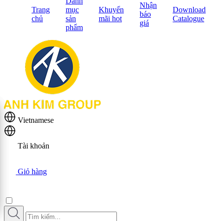
Danh
Nhận
Trang
mục
Khuyến
Download
báo
chủ
sản
mãi hot
Catalogue
giá
phẩm
Vietnamese
Tài khoản
Giỏ hàng