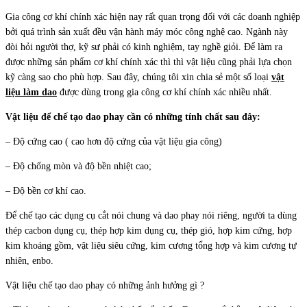
Gia công cơ khí chính xác hiện nay rất quan trọng đối với các doanh nghiệp
bởi quá trình sản xuất đều vận hành máy móc công nghệ cao. Ngành này
đòi hỏi người thợ, kỹ sư phải có kinh nghiệm, tay nghề giỏi. Để làm ra
được những sản phẩm cơ khí chính xác thì thì vật liệu cũng phải lựa chọn
kỹ càng sao cho phù hợp. Sau đây, chúng tôi xin chia sẻ một số loại
vật
liệu làm dao
được dùng trong gia công cơ khí chính xác nhiều nhất.
Vật liệu để chế tạo dao phay cần có những tính chất sau đây:
– Độ cứng cao ( cao hơn độ cứng của vật liệu gia công)
– Độ chống mòn và độ bền nhiệt cao;
– Độ bền cơ khí cao.
Để chế tạo các dụng cụ cắt nói chung và dao phay nói riêng, người ta dùng
thép cacbon dụng cụ, thép hợp kim dụng cụ, thép gió, hợp kim cứng, hợp
kim khoáng gồm, vật liệu siêu cứng, kim cương tổng hợp và kim cương tự
nhiên, enbo.
Vật liệu chế tạo dao phay có những ảnh hưởng gì ?