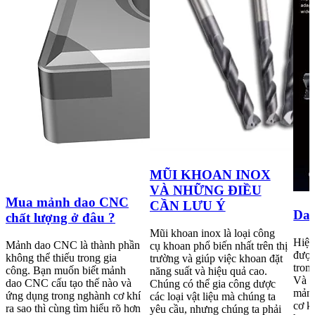
MŨI KHOAN INOX
VÀ NHỮNG ĐIỀU
Mua mảnh dao CNC
CẦN LƯU Ý
Dao
chất lượng ở đâu ?
Mũi khoan inox là loại công
Hiện
Mảnh dao CNC là thành phần
cụ khoan phổ biến nhất trên thị
được
không thể thiếu trong gia
trường và giúp việc khoan đặt
tron
công. Bạn muốn biết mảnh
năng suất và hiệu quả cao.
Và k
dao CNC cấu tạo thế nào và
Chúng có thể gia công dược
mảnh
ứng dụng trong nghành cơ khí
các loại vật liệu mà chúng ta
cơ k
ra sao thì cùng tìm hiểu rõ hơn
yêu cầu, nhưng chúng ta phải