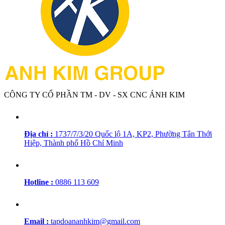
CÔNG TY CỔ PHẦN TM - DV - SX CNC ÁNH KIM
Địa chỉ :
1737/7/3/20 Quốc lộ 1A, KP2, Phường Tân Thới
Hiệp, Thành phố Hồ Chí Minh
Hotline :
0886 113 609
Email :
tapdoananhkim@gmail.com