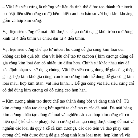
– Vật liệu siêu cứng là những vật liệu đa tinh thể được tạo thành từ nitorit
bo. Vật liệu siêu cứng có độ bền nhiệt cao hơn hẳn so với hợp kim khoáng
gốm và hợp kim cứng.
Vật liệu siêu cứng để mài lưỡi được chế tạo dưới dạng khối tròn có đường
kính từ 4 đến 8mm và chiều dài từ 4 đến 8mm.
Vật liệu siêu cứng chế tạo từ nitorit bo dùng để gia công kim loại đen
không đạt kết quả tốt, còn vật liệu chế tạo từ cacbon ( kim cương) dùng để
gia công kim loại đen có nhiều ưu điểm hơn. Chính sự khác nhau này đã
xác định phạm vi sử dụng chúng: Vật liệu siêu cứng dùng để gia công thép,
gang, hợp kim khó gia công; còn kim cương tinh thể dùng để gia công kim
loại màu, hợp kim titan, vật liệu kính,… Để gia công vật liệu siêu cứng chỉ
có thể dùng kim cương có độ cứng cao hơn hẳn.
– Kim cương nhân tạo được chế tạo thành dạng bột và dạng tinh thể. Từ
kim cương nhân tạo dạng bột ngưới ta chế tạo ra các đá mài. Đá mài bằng
kim cương nhân tạo dùng để mài và nghiền các dao hợp kim cứng rất có
hiệu quả ( kể cả dao phay). Kim cương nhân tạo cũng được dùng để mài và
nghiền các loại đá quý ( kể cả kim cương), các dao tiện và dao phay kim
cương chủ yếu được dùng để gia công tinh kim loại màu, hợp kim và vật