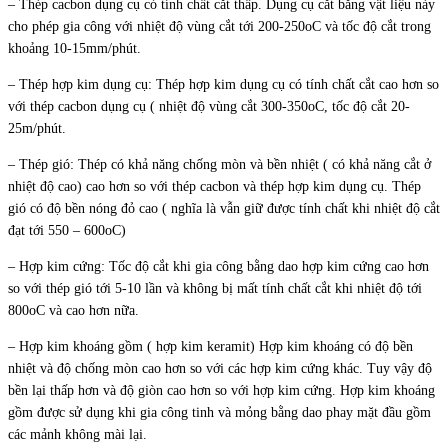
– Thép cacbon dụng cụ có tính chất cắt thấp. Dụng cụ cắt bằng vật liệu này
cho phép gia công với nhiệt độ vùng cắt tới 200-250oC và tốc độ cắt trong
khoảng 10-15mm/phút.
– Thép hợp kim dụng cụ: Thép hợp kim dụng cụ có tính chất cắt cao hơn so
với thép cacbon dụng cụ ( nhiệt độ vùng cắt 300-350oC, tốc độ cắt 20-
25m/phút.
– Thép gió: Thép có khả năng chống mòn và bền nhiệt ( có khả năng cắt ở
nhiệt độ cao) cao hơn so với thép cacbon và thép hợp kim dụng cụ. Thép
gió có độ bền nóng đỏ cao ( nghĩa là vẫn giữ được tính chất khi nhiệt độ cắt
đạt tới 550 – 600oC)
– Hợp kim cứng: Tốc độ cắt khi gia công bằng dao hợp kim cứng cao hơn
so với thép gió tới 5-10 lần và không bị mất tính chất cắt khi nhiệt độ tới
800oC và cao hơn nữa.
– Hợp kim khoáng gồm ( hợp kim keramit) Hợp kim khoáng có độ bền
nhiệt và độ chống mòn cao hơn so với các hợp kim cứng khác. Tuy vậy độ
bền lại thấp hơn và độ giòn cao hơn so với hợp kim cứng. Hợp kim khoáng
gồm được sử dụng khi gia công tinh và mỏng bằng dao phay mặt đầu gồm
các mảnh không mài lại.