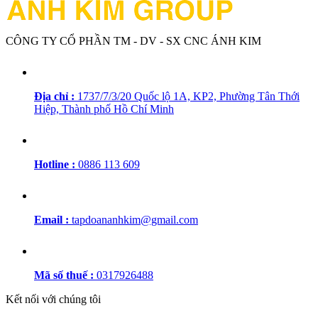
CÔNG TY CỔ PHẦN TM - DV - SX CNC ÁNH KIM
Địa chỉ :
1737/7/3/20 Quốc lộ 1A, KP2, Phường Tân Thới
Hiệp, Thành phố Hồ Chí Minh
Hotline :
0886 113 609
Email :
tapdoananhkim@gmail.com
Mã số thuế :
0317926488
Kết nối với chúng tôi