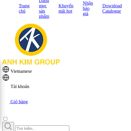
Danh
Nhận
Trang
mục
Khuyến
Download
báo
chủ
sản
mãi hot
Catalogue
giá
phẩm
Vietnamese
Tài khoản
Giỏ hàng