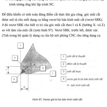
trình tương ứng khi lập trình NC.
Để điều khiển có tính toán đúng điểm cắt thực khi gia công, góc mũi cắt
được mô tả cho mỗi dụng cụ bằng vectơ bù bán kính mũi cắt (vectơ SRK).
ở đó vectơ SRK cho biết vị trí của góc mũi cắt theo I và K (hướng X- và Z)
so với tâm của mũi cắt (xem hình 97). Vectơ SRK, trước hết, được xác
(Tnh trong bộ quản lý dụng cụ của bộ mô phỏng CNC cho từng dụng cụ.