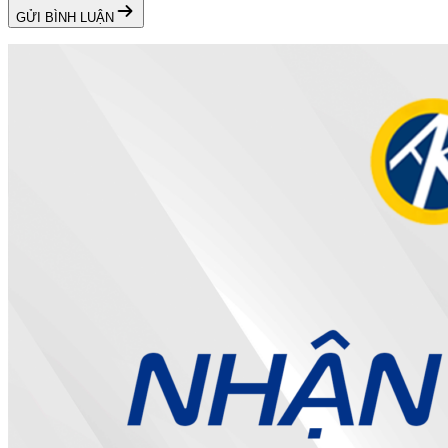
GỬI BÌNH LUẬN