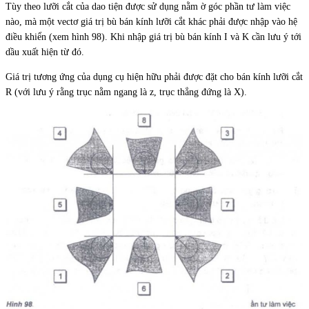
Tùy theo lưỡi cắt của dao tiện được sử dụng nằm ờ góc phần tư làm việc
nào, mà một vectơ giá trị bù bán kính lưỡi cắt khác phải được nhập vào hệ
điều khiển (xem hình 98). Khi nhập giá trị bù bán kính I và K cần lưu ý tới
dầu xuất hiện từ đó.
Giá trị tương ứng của dụng cụ hiện hữu phải được đặt cho bán kính lưỡi cắt
R (với lưu ý rằng trục nằm ngang là z, trục thẳng đứng là X).