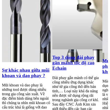
Top 3 dòng đài phay
Mua
gắn mảnh tốc độ cao
pha
Echain
Sự khác nhau giữa mũi
kh
khoan và dao phay ?
Đài phay gắn mảnh có thể gia
Mảnh
công nhiều ứng dụng khác
Mũi khoan và dao phay là
dụng
như từ gia công thô đến bán
những tool được dùng nhiều
nghi
tinh,… Loại này khá đa năng
trong gia công sản xuất. Về
là va
nên được sử dụng rộng rãi
đặc điểm hình dáng bên ngoài
nhiề
trong nghành gia công cơ khí.
thì chúng ta nhìn mũi khoan có
Hiện
Sau đây CNC Ánh Kim xin
cấu trúc khá là giống với dao
nhiề
giới thiệu đến các bạn các