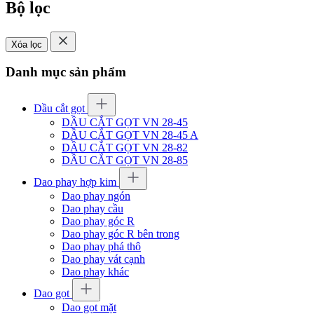
Bộ lọc
Xóa lọc
Danh mục sản phẩm
Dầu cắt gọt
DẦU CẮT GỌT VN 28-45
DẦU CẮT GỌT VN 28-45 A
DẦU CẮT GỌT VN 28-82
DẦU CẮT GỌT VN 28-85
Dao phay hợp kim
Dao phay ngón
Dao phay cầu
Dao phay góc R
Dao phay góc R bên trong
Dao phay phá thô
Dao phay vát cạnh
Dao phay khác
Dao gọt
Dao gọt mặt