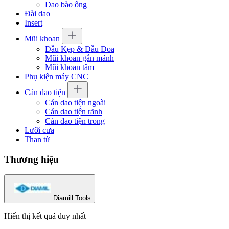
Dao bào ống
Đài dao
Insert
Mũi khoan
Đầu Kẹp & Đầu Doa
Mũi khoan gắn mảnh
Mũi khoan tâm
Phụ kiện máy CNC
Cán dao tiện
Cán dao tiện ngoài
Cán dao tiện rãnh
Cán dao tiện trong
Lưỡi cưa
Than từ
Thương hiệu
Diamill Tools
Hiển thị kết quả duy nhất