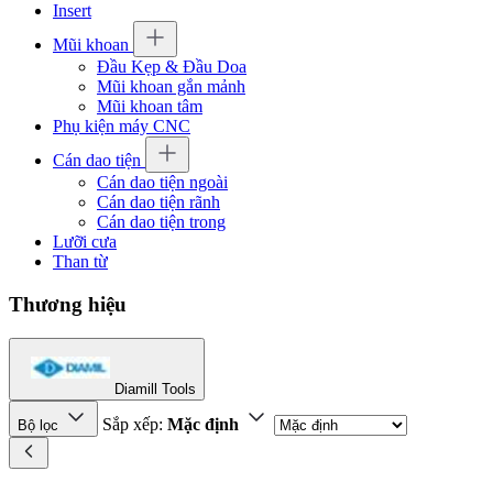
Insert
Mũi khoan
Đầu Kẹp & Đầu Doa
Mũi khoan gắn mảnh
Mũi khoan tâm
Phụ kiện máy CNC
Cán dao tiện
Cán dao tiện ngoài
Cán dao tiện rãnh
Cán dao tiện trong
Lưỡi cưa
Than từ
Thương hiệu
Diamill Tools
Sắp xếp:
Mặc định
Bộ lọc