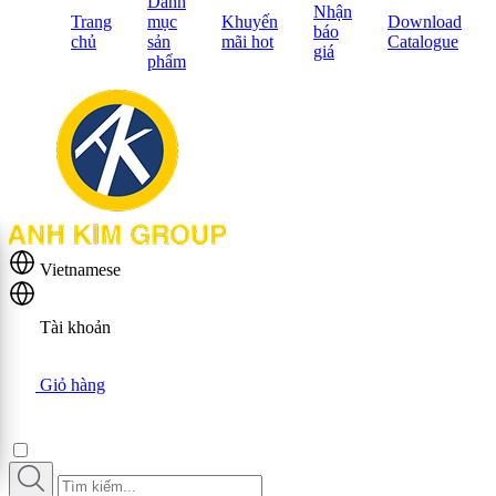
Danh
Nhận
Trang
mục
Khuyến
Download
báo
chủ
sản
mãi hot
Catalogue
giá
phẩm
Vietnamese
Tài khoản
Giỏ hàng