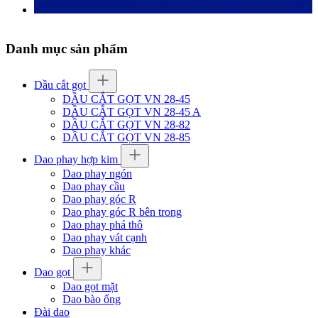
Danh mục sản phẩm
Dầu cắt gọt
DẦU CẮT GỌT VN 28-45
DẦU CẮT GỌT VN 28-45 A
DẦU CẮT GỌT VN 28-82
DẦU CẮT GỌT VN 28-85
Dao phay hợp kim
Dao phay ngón
Dao phay cầu
Dao phay góc R
Dao phay góc R bên trong
Dao phay phá thô
Dao phay vát cạnh
Dao phay khác
Dao gọt
Dao gọt mặt
Dao bào ống
Đài dao