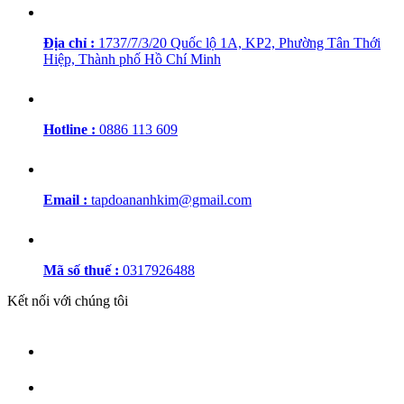
Địa chỉ :
1737/7/3/20 Quốc lộ 1A, KP2, Phường Tân Thới
Hiệp, Thành phố Hồ Chí Minh
Hotline :
0886 113 609
Email :
tapdoananhkim@gmail.com
Mã số thuế :
0317926488
Kết nối với chúng tôi