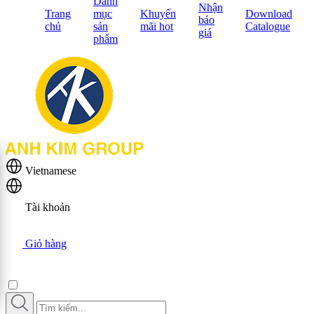
Danh
Nhận
Trang
mục
Khuyến
Download
báo
chủ
sản
mãi hot
Catalogue
giá
phẩm
Vietnamese
Tài khoản
Giỏ hàng