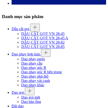
Danh mục sản phẩm
Dầu cắt gọt
DẦU CẮT GỌT VN 28-45
DẦU CẮT GỌT VN 28-45 A
DẦU CẮT GỌT VN 28-82
DẦU CẮT GỌT VN 28-85
Dao phay hợp kim
Dao phay ngón
Dao phay cầu
Dao phay góc R
Dao phay góc R bên trong
Dao phay phá thô
Dao phay vát cạnh
Dao phay khác
Dao gọt
Dao gọt mặt
Dao bào ống
Đài dao