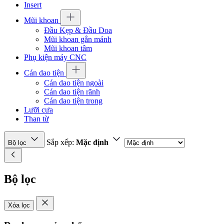
Insert
Mũi khoan
Đầu Kẹp & Đầu Doa
Mũi khoan gắn mảnh
Mũi khoan tâm
Phụ kiện máy CNC
Cán dao tiện
Cán dao tiện ngoài
Cán dao tiện rãnh
Cán dao tiện trong
Lưỡi cưa
Than từ
Sắp xếp:
Mặc định
Bộ lọc
Bộ lọc
Xóa lọc