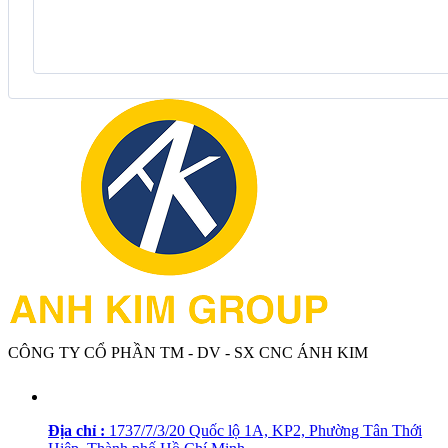
CÔNG TY CỔ PHẦN TM - DV - SX CNC ÁNH KIM
Địa chỉ :
1737/7/3/20 Quốc lộ 1A, KP2, Phường Tân Thới