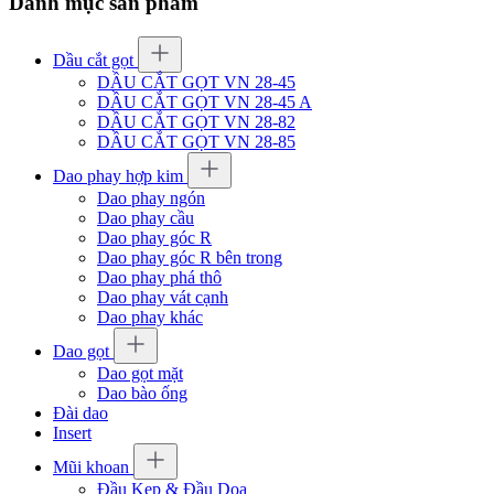
Danh mục sản phẩm
Dầu cắt gọt
DẦU CẮT GỌT VN 28-45
DẦU CẮT GỌT VN 28-45 A
DẦU CẮT GỌT VN 28-82
DẦU CẮT GỌT VN 28-85
Dao phay hợp kim
Dao phay ngón
Dao phay cầu
Dao phay góc R
Dao phay góc R bên trong
Dao phay phá thô
Dao phay vát cạnh
Dao phay khác
Dao gọt
Dao gọt mặt
Dao bào ống
Đài dao
Insert
Mũi khoan
Đầu Kẹp & Đầu Doa